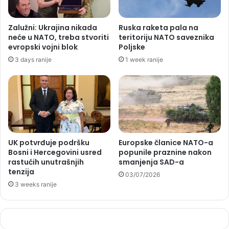
Zalužni: Ukrajina nikada
Ruska raketa pala na
neće u NATO, treba stvoriti
teritoriju NATO saveznika
evropski vojni blok
Poljske
3 days ranije
1 week ranije
UK potvrđuje podršku
Europske članice NATO-a
Bosni i Hercegovini usred
popunile praznine nakon
rastućih unutrašnjih
smanjenja SAD-a
tenzija
03/07/2026
3 weeks ranije