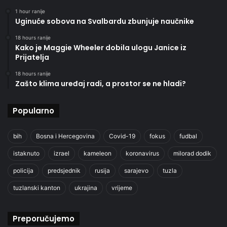
1 hour ranije
Uginuće sobova na Svalbardu zbunjuje naučnike
18 hours ranije
Kako je Maggie Wheeler dobila ulogu Janice iz
Prijatelja
18 hours ranije
Zašto klima uređaj radi, a prostor se ne hladi?
Popularno
bih
Bosna i Hercegovina
Covid-19
fokus
fudbal
istaknuto
izrael
kameleon
koronavirus
milorad dodik
policija
predsjednik
rusija
sarajevo
tuzla
tuzlanski kanton
ukrajina
vrijeme
Preporučujemo