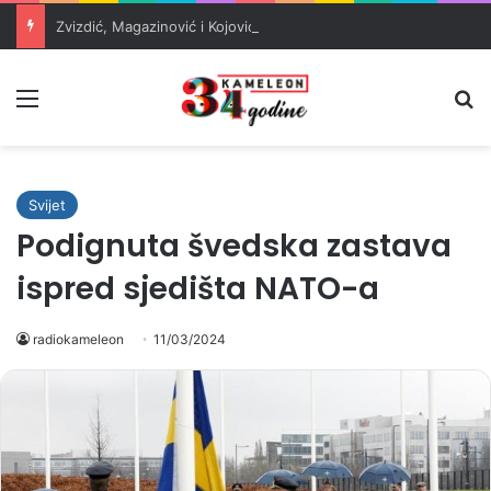
Zvizdić, Magazinović i Kojović traže poseban status za Memorijalni centar Srebrenica
Meni
Pr
Svijet
Podignuta švedska zastava
ispred sjedišta NATO-a
radiokameleon
11/03/2024