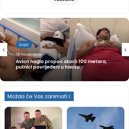
Svijet
18 hours ranije
Avion naglo propao skoro 100 metara,
putnici povrijeđeni u haosu
Možda će Vas zanimati i: