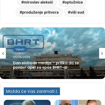
miroslav aleksić
optužnica
produženje pritvora
viši sud
Vijesti
05/05/2026
Dan slobode medija – prilika da se
ponovi apel za spas BHRT-a
Možda će Vas zanimati i: