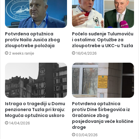
Potvrđena optužnica
Počelo suđenje Tulumoviću
protiv Naila Jusića zbog
i ostalima: Optužbe za
zloupotrebe položaja
zloupotrebe u UKC-u Tuzla
2 weeks ranije
16/04/2026
Istraga o tragediji u Domu
Potvrđena optužnica
penzionera Tuzla pri kraju:
protiv Dine Širbegovića iz
Moguća optužnica uskoro
Gračanice zbog
posjedovanja veće količine
14/04/2026
droge
03/04/2026