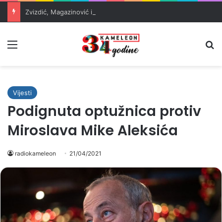
Zvizdić, Magazinović i Kojović traže poseban status za Memorijalni centar Srebrenica
Meni
Pr
Vijesti
Podignuta optužnica protiv
Miroslava Mike Aleksića
radiokameleon
21/04/2021