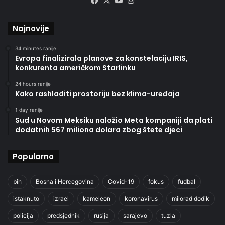
Facebook
X
YouTube
Instagram
Najnovije
34 minutes ranije
Evropa finalizirala planove za konstelaciju IRIS,
konkurenta američkom Starlinku
24 hours ranije
Kako rashladiti prostoriju bez klima-uređaja
1 day ranije
Sud u Novom Meksiku naložio Meta kompaniji da plati
dodatnih 567 miliona dolara zbog štete djeci
Popularno
bih
Bosna i Hercegovina
Covid-19
fokus
fudbal
istaknuto
izrael
kameleon
koronavirus
milorad dodik
policija
predsjednik
rusija
sarajevo
tuzla