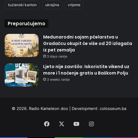
tuzlanski kanton
ukrajina
vrijeme
Preporučujemo
Međunarodni sajam pčelarstva u
Gradačcu okupit će više od 20 izlagača
iz pet zemalja
3 days ranije
Ljeto nije završilo: Iskoristite vikend uz
more i 1 noćenje gratis u Baškom Polju
3 weeks ranije
© 2026. Radio Kameleon doo | Development:
colosseum.ba
Facebook
X
YouTube
Instagram