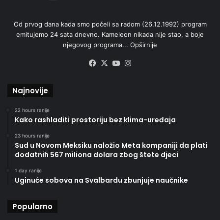
Od prvog dana kada smo počeli sa radom (26.12.1992) program
emitujemo 24 sata dnevno. Kameleon nikada nije stao, a boje
njegovog programa...
Opširnije
Facebook
X
YouTube
Instagram
Najnovije
22 hours ranije
Kako rashladiti prostoriju bez klima-uređaja
23 hours ranije
Sud u Novom Meksiku naložio Meta kompaniji da plati
dodatnih 567 miliona dolara zbog štete djeci
1 day ranije
Uginuće sobova na Svalbardu zbunjuje naučnike
Popularno