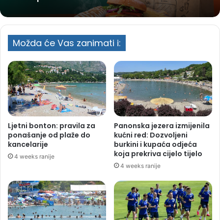
Možda će Vas zanimati i:
Ljetni bonton: pravila za
Panonska jezera izmijenila
ponašanje od plaže do
kućni red: Dozvoljeni
kancelarije
burkini i kupaća odjeća
koja prekriva cijelo tijelo
4 weeks ranije
4 weeks ranije