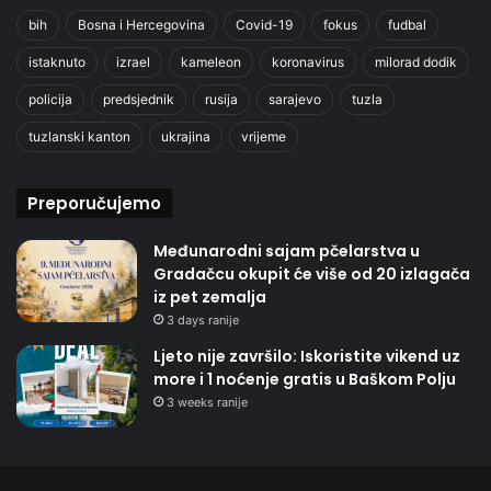
bih
Bosna i Hercegovina
Covid-19
fokus
fudbal
istaknuto
izrael
kameleon
koronavirus
milorad dodik
policija
predsjednik
rusija
sarajevo
tuzla
tuzlanski kanton
ukrajina
vrijeme
Preporučujemo
Međunarodni sajam pčelarstva u
Gradačcu okupit će više od 20 izlagača
iz pet zemalja
3 days ranije
Ljeto nije završilo: Iskoristite vikend uz
more i 1 noćenje gratis u Baškom Polju
3 weeks ranije