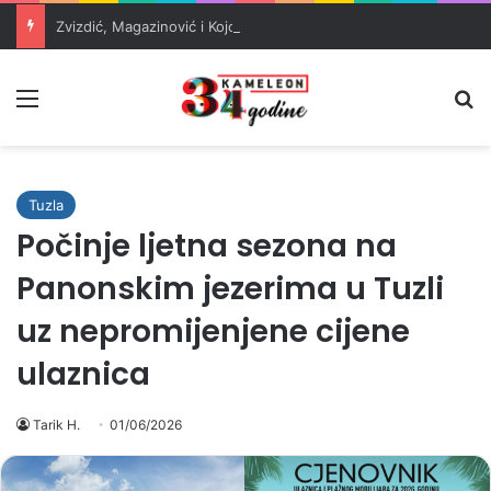
Zvizdić, Magazinović i Kojović traže poseban status za Memorijalni centar Srebrenica
Meni
Pr
Tuzla
Počinje ljetna sezona na
Panonskim jezerima u Tuzli
uz nepromijenjene cijene
ulaznica
Tarik H.
01/06/2026