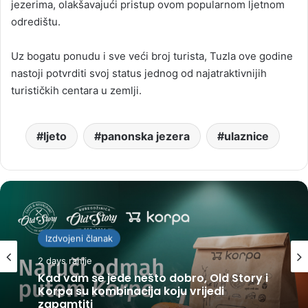
jezerima, olakšavajući pristup ovom popularnom ljetnom
odredištu.
Uz bogatu ponudu i sve veći broj turista, Tuzla ove godine
nastoji potvrditi svoj status jednog od najatraktivnijih
turističkih centara u zemlji.
ljeto
panonska jezera
ulaznice
Izdvojeni članak
2 days ranije
Kad vam se jede nešto dobro, Old Story i
Korpa su kombinacija koju vrijedi
zapamtiti