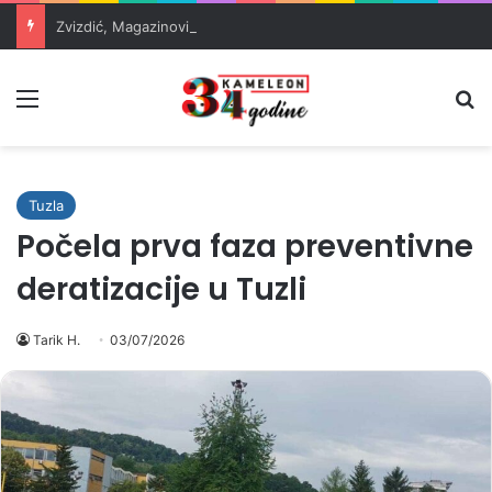
Zvizdić, Magazinović i Kojović traže poseban status za Memorijalni centar Srebrenica
Meni
Pr
Tuzla
Počela prva faza preventivne
deratizacije u Tuzli
Tarik H.
03/07/2026