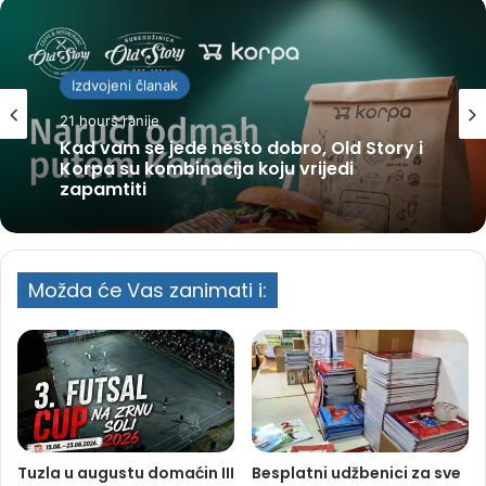
Izdvojeni članak
21 hours ranije
Kad vam se jede nešto dobro, Old Story i
Korpa su kombinacija koju vrijedi
zapamtiti
Možda će Vas zanimati i:
Tuzla u augustu domaćin III
Besplatni udžbenici za sve