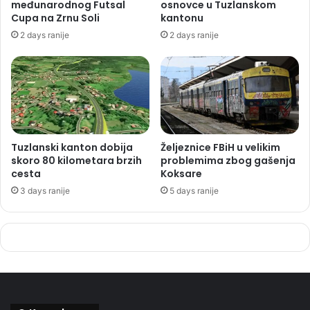
međunarodnog Futsal
osnovce u Tuzlanskom
Cupa na Zrnu Soli
kantonu
2 days ranije
2 days ranije
Tuzlanski kanton dobija
Željeznice FBiH u velikim
skoro 80 kilometara brzih
problemima zbog gašenja
cesta
Koksare
3 days ranije
5 days ranije