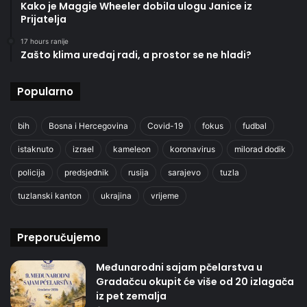
Kako je Maggie Wheeler dobila ulogu Janice iz
Prijatelja
17 hours ranije
Zašto klima uređaj radi, a prostor se ne hladi?
Popularno
bih
Bosna i Hercegovina
Covid-19
fokus
fudbal
istaknuto
izrael
kameleon
koronavirus
milorad dodik
policija
predsjednik
rusija
sarajevo
tuzla
tuzlanski kanton
ukrajina
vrijeme
Preporučujemo
Međunarodni sajam pčelarstva u
Gradačcu okupit će više od 20 izlagača
iz pet zemalja