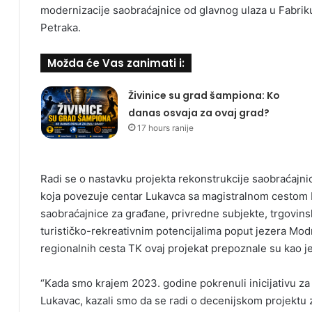
modernizacije saobraćajnice od glavnog ulaza u Fabri
Petraka.
Možda će Vas zanimati i:
Živinice su grad šampiona: Ko
danas osvaja za ovaj grad?
17 hours ranije
Radi se o nastavku projekta rekonstrukcije saobraćajni
koja povezuje centar Lukavca sa magistralnom cestom 
saobraćajnice za građane, privredne subjekte, trgovinske 
turističko-rekreativnim potencijalima poput jezera Mod
regionalnih cesta TK ovaj projekat prepoznale su kao j
“Kada smo krajem 2023. godine pokrenuli inicijativu za
Lukavac, kazali smo da se radi o decenijskom projektu