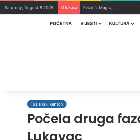
Saturday, August 8 2026
U fokusu
Zvizdić, Magazinović i Kojovi
POČETNA
VIJESTI
KULTURA
Tuzlanski kanton
Počela druga faz
Lukavac