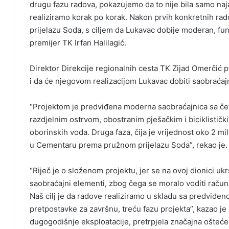
drugu fazu radova, pokazujemo da to nije bila samo na
realiziramo korak po korak. Nakon prvih konkretnih ra
prijelazu Soda, s ciljem da Lukavac dobije moderan, fun
premijer TK Irfan Halilagić.
Direktor Direkcije regionalnih cesta TK Zijad Omerčić po
i da će njegovom realizacijom Lukavac dobiti saobraćaj
“Projektom je predviđena moderna saobraćajnica sa četi
razdjelnim ostrvom, obostranim pješačkim i biciklisti
oborinskih voda. Druga faza, čija je vrijednost oko 2 m
u Cementaru prema pružnom prijelazu Soda”, rekao je.
“Riječ je o složenom projektu, jer se na ovoj dionici ukrš
saobraćajni elementi, zbog čega se moralo voditi račun
Naš cilj je da radove realiziramo u skladu sa predviđe
pretpostavke za završnu, treću fazu projekta”, kazao je 
dugogodišnje eksploatacije, pretrpjela značajna oštećen