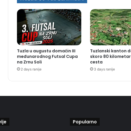
Tuzla u augustu domaćin III
Tuzlanski kanton d
međunarodnog Futsal Cupa
skoro 80 kilometar
na Zrnu Soli
cesta
2 days ranije
3 days ranije
ije
Popularno