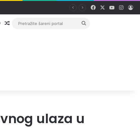
Facebook
X
YouTube
Instag
Pri
Prijava
Random članak
Pretražite
šareni
portal
ovnog ulaza u