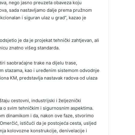
java, nego jasno preuzeta obaveza koju
dova, sada nastavljamo dalje prema pružnom
kcionalan i siguran ulaz u grad”, kazao je
dsjetio je da je projekat tehnički zahtjevan, ali
nicu znatno višeg standarda.
ri saobraćajne trake na dijelu trase,
čkim stazama, kao i uređenim sistemom odvodnje
iliona KM, predstavlja nastavak radova od ulaza
taju cestovni, industrijski i željeznički
a o svim tehničkim i sigurnosnim aspektima.
nom dinamikom i da, nakon ove faze, stvorimo
Omerčić, ističući da je postojeća cesta, usljed
ja kolovozne konstrukcije, denivelacije i