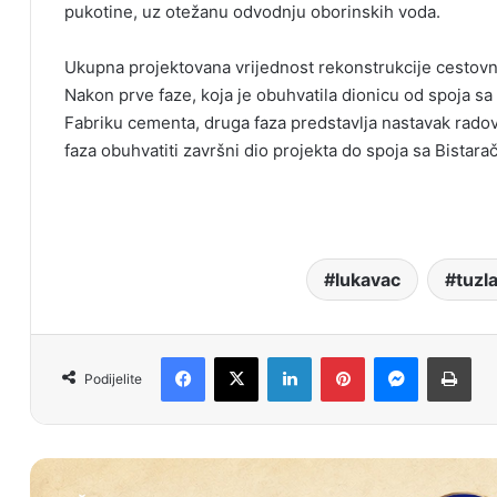
pukotine, uz otežanu odvodnju oborinskih voda.
Ukupna projektovana vrijednost rekonstrukcije cestovn
Nakon prve faze, koja je obuhvatila dionicu od spoja 
Fabriku cementa, druga faza predstavlja nastavak rado
faza obuhvatiti završni dio projekta do spoja sa Bistar
lukavac
tuzl
Facebook
X
LinkedIn
Pinterest
Messenger
Print
Podijelite