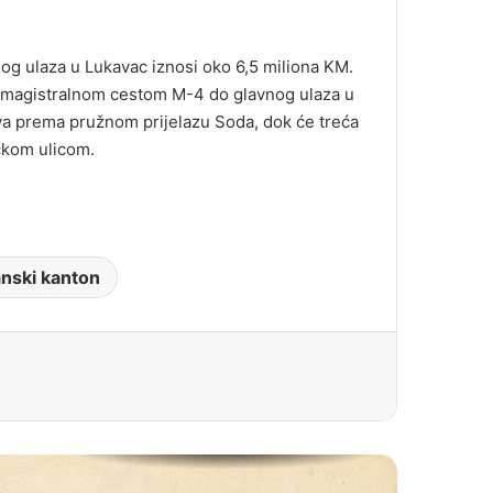
og ulaza u Lukavac iznosi oko 6,5 miliona KM.
sa magistralnom cestom M-4 do glavnog ulaza u
va prema pružnom prijelazu Soda, dok će treća
ačkom ulicom.
anski kanton