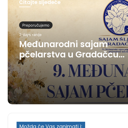
Čitajte sljedeće
Preporučujemo
2 days ranije
Međunarodni sajam
pčelarstva u Gradačcu
okupit će više od 20
izlagača iz pet zemalja
Možda će Vas zanimati i: