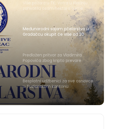
Više požara u TK: Vatra u Kladnju
zahvatila osam hektara šume
Međunarodni sajam pčelarstva u
Gradačcu okupit će više od 20
izlagača iz pet zemalja
Predložen pritvor za Vladimira
Popovića zbog kripto prevare
Besplatni udžbenici za sve osnovce
u Tuzlanskom kantonu