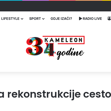
ć traže poseban status za Memorijalni centar Srebrenica
LIFESTYLE
SPORT
GDJE IZAĆI?
RADIO LIVE
a rekonstrukcije cest