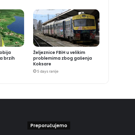
obija
Željeznice FBiH u velikim
a brzih
problemima zbog gašenja
Koksare
5 days ranije
Preporučujemo