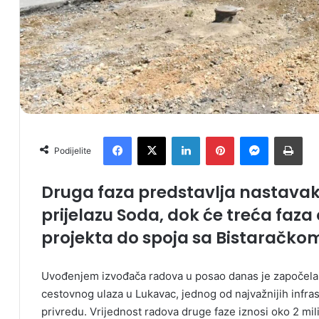
Facebook
X
LinkedIn
Pinterest
Messenger
Print
Podijelite
Druga faza predstavlja nastav
prijelazu Soda, dok će treća faza
projekta do spoja sa Bistaračko
Uvođenjem izvođača radova u posao danas je započela 
cestovnog ulaza u Lukavac, jednog od najvažnijih infras
privredu. Vrijednost radova druge faze iznosi oko 2 mi