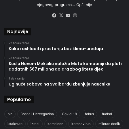
njegovog programa...
Opširnije
Facebook
X
YouTube
Instagram
Najnovije
22 hours ranije
Kako rashladiti prostoriju bez klima-uređaja
23 hours ranije
Sud u Novom Meksiku naložio Meta kompaniji da plati
dodatnih 567 miliona dolara zbog štete djeci
1 day ranije
Uginuće sobova na Svalbardu zbunjuje naučnike
Popularno
bih
Bosna i Hercegovina
Covid-19
fokus
fudbal
istaknuto
izrael
kameleon
koronavirus
milorad dodik