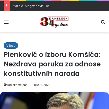
Zvizdić, Magazinović i Kojović traže poseban status za Memorijalni centar Srebrenica
Meni
Pr
Vijesti
Plenković o izboru Komšića:
Nezdrava poruka za odnose
konstitutivnih naroda
radiokameleon
04/10/2022