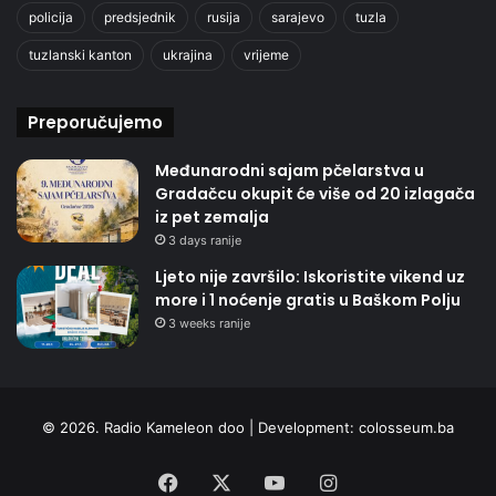
policija
predsjednik
rusija
sarajevo
tuzla
tuzlanski kanton
ukrajina
vrijeme
Preporučujemo
Međunarodni sajam pčelarstva u
Gradačcu okupit će više od 20 izlagača
iz pet zemalja
3 days ranije
Ljeto nije završilo: Iskoristite vikend uz
more i 1 noćenje gratis u Baškom Polju
3 weeks ranije
© 2026. Radio Kameleon doo | Development:
colosseum.ba
Facebook
X
YouTube
Instagram