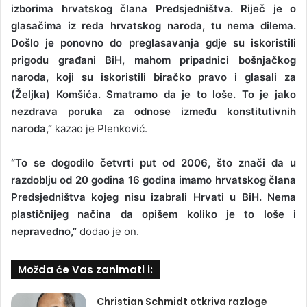
izborima hrvatskog člana Predsjedništva. Riječ je o
glasačima iz reda hrvatskog naroda, tu nema dilema.
Došlo je ponovno do preglasavanja gdje su iskoristili
prigodu građani BiH, mahom pripadnici bošnjačkog
naroda, koji su iskoristili biračko pravo i glasali za
(Željka) Komšića. Smatramo da je to loše. To je jako
nezdrava poruka za odnose između konstitutivnih
naroda,”
kazao je Plenković.
“To se dogodilo četvrti put od 2006, što znači da u
razdoblju od 20 godina 16 godina imamo hrvatskog člana
Predsjedništva kojeg nisu izabrali Hrvati u BiH. Nema
plastičnijeg načina da opišem koliko je to loše i
nepravedno,”
dodao je on.
Možda će Vas zanimati i:
Christian Schmidt otkriva razloge