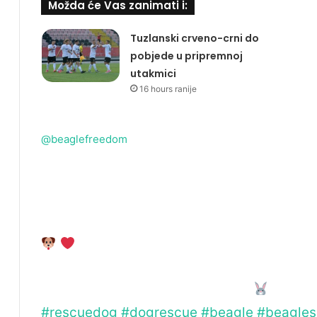
Možda će Vas zanimati i:
Tuzlanski crveno-crni do
pobjede u pripremnoj
utakmici
16 hours ranije
@beaglefreedom
Oh, sweet Sidney. We are so deeply sorry 
through, but we are so excited for what lie
years behind bars for comitting no crime— y
@Sam & Ted the Beagle @The Dodo 
@Emilie @Cruelty Cutter @Animal Rights A
Hacks Pod @crueltyfree makeup
@Grace
#rescuedog
#dogrescue
#beagle
#beagles