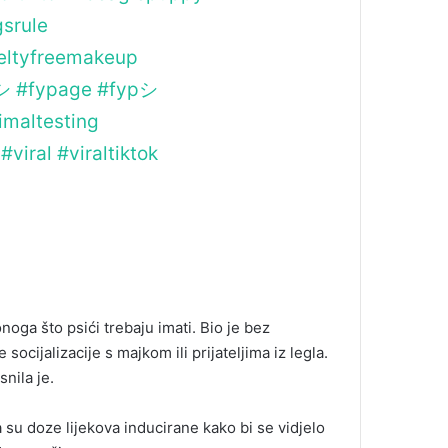
srule
eltyfreemakeup
シ
#fypage
#fypシ゚
maltesting
#viral
#viraltiktok
onoga što psići trebaju imati. Bio je bez
ocijalizacije s majkom ili prijateljima iz legla.
snila je.
a su doze lijekova inducirane kako bi se vidjelo