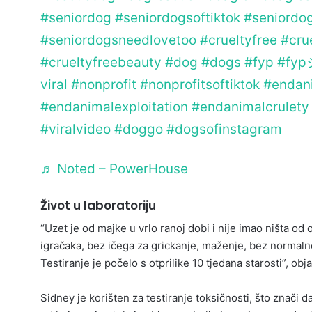
#seniordog
#seniordogsoftiktok
#seniordog
#seniordogsneedlovetoo
#crueltyfree
#cru
#crueltyfreebeauty
#dog
#dogs
#fyp
#fyp
viral
#nonprofit
#nonprofitsoftiktok
#endani
#endanimalexploitation
#endanimalcrulety
#viralvideo
#doggo
#dogsofinstagram
♬ Noted – PowerHouse
Život u laboratoriju
“Uzet je od majke u vrlo ranoj dobi i nije imao ništa od 
igračaka, bez ičega za grickanje, maženje, bez normalne s
Testiranje je počelo s otprilike 10 tjedana starosti”, obja
Sidney je korišten za testiranje toksičnosti, što znači d