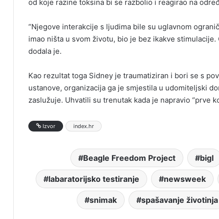
od koje razine toksina bi se razbolio i reagirao na odr
“Njegove interakcije s ljudima bile su uglavnom ograniče
imao ništa u svom životu, bio je bez ikakve stimulacije. 
dodala je.
Kao rezultat toga Sidney je traumatiziran i bori se s po
ustanove, organizacija ga je smjestila u udomiteljski do
zaslužuje. Uhvatili su trenutak kada je napravio “prv
Izvor
index.hr
Beagle Freedom Project
bigl
labaratorijsko testiranje
newsweek
snimak
spašavanje životinja