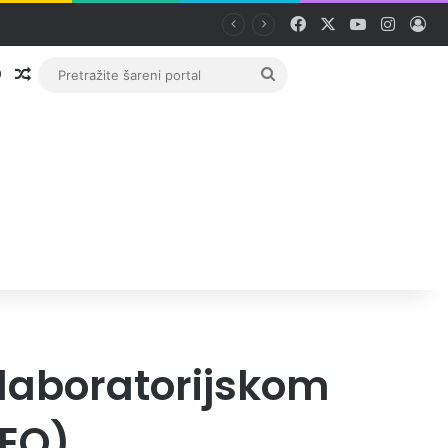
Facebook
X
YouTube
Instag
Pri
Prijava
Random članak
Pretražite
šareni
portal
 laboratorijskom
DEO)