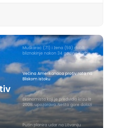
Muškarac (71) i žena (59) dobili
bliznakinje nakon 34 godine borbe
Većina Amerikanaca protiv rata na
Bliskom istoku
tiv
Ekonomista koji je predvidio krizu iz
2008. upozorava: Nešto gore dolazi
Putin planira udar na Litvaniju