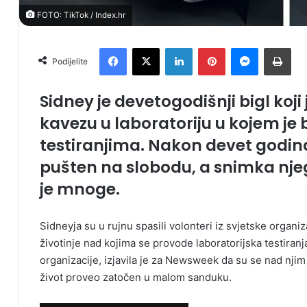
FOTO: TikTok / Index.hr
Facebook
X
LinkedIn
Pinterest
Messenger
Print
Podijelite
Sidney je devetogodišnji bigl koji j
kavezu u laboratoriju u kojem je
testiranjima. Nakon devet godin
pušten na slobodu, a snimka nje
je mnoge.
Sidneyja su u rujnu spasili volonteri iz svjetske organ
životinje nad kojima se provode laboratorijska testiran
organizacije, izjavila je za Newsweek da su se nad njim p
život proveo zatočen u malom sanduku.