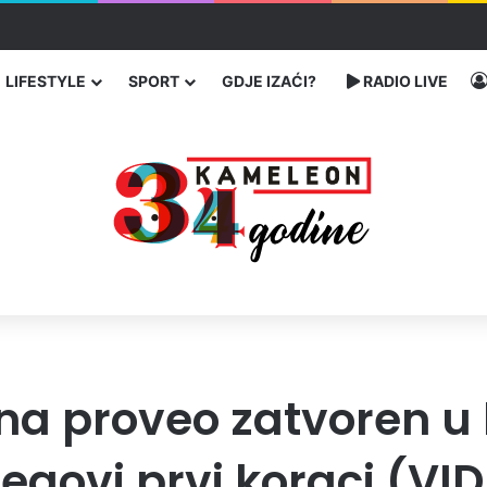
enja migranata preko BiH i Balkana
LIFESTYLE
SPORT
GDJE IZAĆI?
RADIO LIVE
ina proveo zatvoren u
egovi prvi koraci (VI