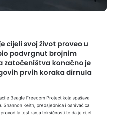
e cijeli svoj život proveo u
 bio podvrgnut brojnim
a zatočeništva konačno je
govih prvih koraka dirnula
izacije Beagle Freedom Project koja spašava
ja. Shannon Keith, predsjednica i osnivačica
rovodila testiranja toksičnosti te da je cijeli