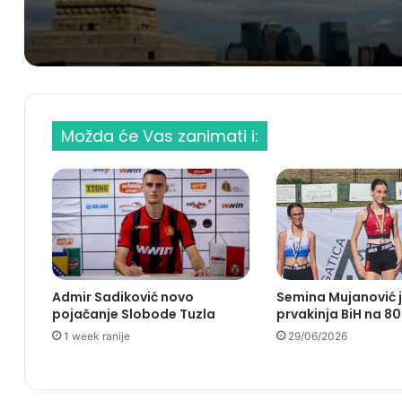
Možda će Vas zanimati i:
Admir Sadiković novo
Semina Mujanović 
pojačanje Slobode Tuzla
prvakinja BiH na 8
1 week ranije
29/06/2026