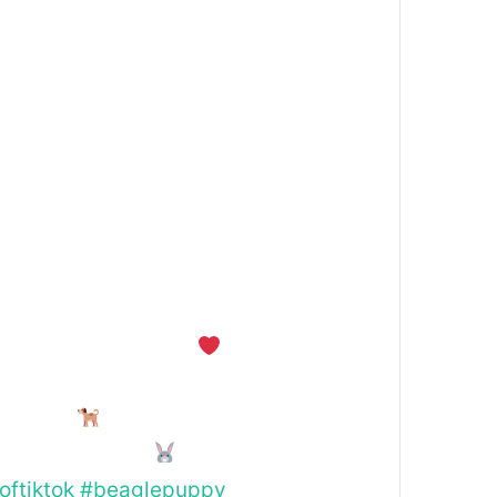
for what you have been
s ahead. After 9 whole
ou are finally free.
@Nathanthecatlady
ctivists
@Vegan
 | cruelty-free
oftiktok
#beaglepuppy