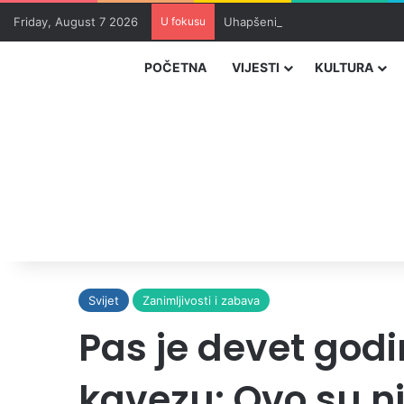
Friday, August 7 2026
U fokusu
Uhapšeni organizatori krijumčar
POČETNA
VIJESTI
KULTURA
Svijet
Zanimljivosti i zabava
Pas je devet god
kavezu: Ovo su nj