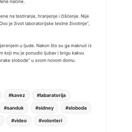
eđene načine.
ne na testiranje, hranjenje i čišćenje. Nije
Ovo je život laboratorijske testne životinje”,
vjerenjem u ljude. Nakon što su ga maknuli iz
m koji mu je ponudio ljubav i brigu kakvu
e korake slobode” u svom novom domu.
kavez
labaratorija
sanduk
sidney
sloboda
video
volonteri