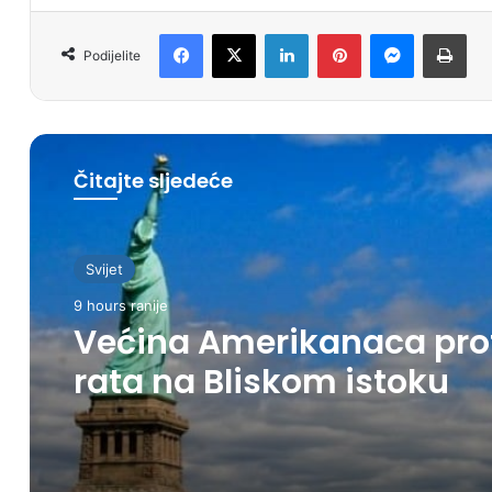
Facebook
X
LinkedIn
Pinterest
Messenger
Print
Podijelite
Čitajte sljedeće
Svijet
9 hours ranije
Većina Amerikanaca pro
rata na Bliskom istoku