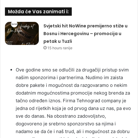
Možda će Vas zanimati i:
Svjetski hit NoWine premijerno stiže u
Bosnu i Hercegovinu – promocija u
petak u Tuzli
15 hours ranije
Ove godine smo se odlučili za drugačiji pristup svim
našim sponzorima i partnerima. Nudimo im zaista
dobre pakete i mogućnost da razgovaramo o nekim
dodatnim mogućnostima promocije nekog brenda za
tačno određen iznos. Firma Tehnograd company je
jedna od rijetkih koja je od prvog dana uz nas, pa evo
sve do danas. Na obostrano zadovoljstvo,
dogovoreno je srebrno sponzorstvo sa njima i
nadamo se da će i naš trud, ali i mogućnost za dobru