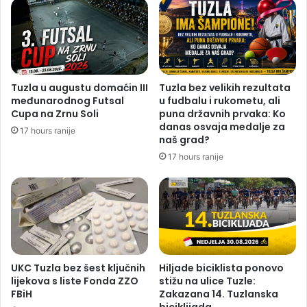
Tuzla u augustu domaćin III
Tuzla bez velikih rezultata
međunarodnog Futsal
u fudbalu i rukometu, ali
Cupa na Zrnu Soli
puna državnih prvaka: Ko
danas osvaja medalje za
17 hours ranije
naš grad?
17 hours ranije
UKC Tuzla bez šest ključnih
Hiljade biciklista ponovo
lijekova s liste Fonda ZZO
stižu na ulice Tuzle:
FBiH
Zakazana 14. Tuzlanska
biciklijada