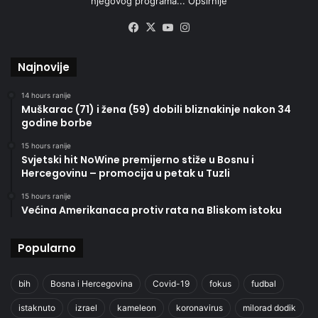
njegovog programa...
Opširnije
Facebook
X
YouTube
Instagram
Najnovije
14 hours ranije
Muškarac (71) i žena (59) dobili bliznakinje nakon 34
godine borbe
15 hours ranije
Svjetski hit NoWine premijerno stiže u Bosnu i
Hercegovinu – promocija u petak u Tuzli
15 hours ranije
Većina Amerikanaca protiv rata na Bliskom istoku
Popularno
bih
Bosna i Hercegovina
Covid-19
fokus
fudbal
istaknuto
izrael
kameleon
koronavirus
milorad dodik