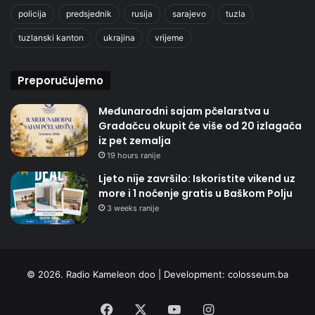
policija
predsjednik
rusija
sarajevo
tuzla
tuzlanski kanton
ukrajina
vrijeme
Preporučujemo
Međunarodni sajam pčelarstva u
Gradačcu okupit će više od 20 izlagača
iz pet zemalja
19 hours ranije
Ljeto nije završilo: Iskoristite vikend uz
more i 1 noćenje gratis u Baškom Polju
3 weeks ranije
© 2026. Radio Kameleon doo | Development:
colosseum.ba
Facebook
X
YouTube
Instagram