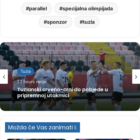
parallel
specijalna olimpijada
sponzor
tuzla
Tuzla
22 hours ranije
Tuzlanski crveno-crni do pobjede u
pripremnoj utakmici
Možda će Vas zanimati i: