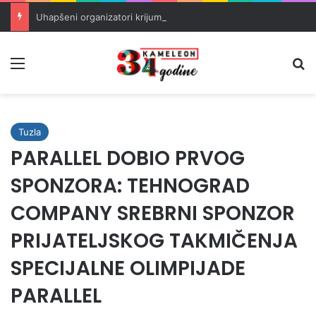
Uhapšeni organizatori krijumčarenja migranata preko BiH i Balkana
Meni
Pr
Tuzla
PARALLEL DOBIO PRVOG
SPONZORA: TEHNOGRAD
COMPANY SREBRNI SPONZOR
PRIJATELJSKOG TAKMIČENJA
SPECIJALNE OLIMPIJADE
PARALLEL