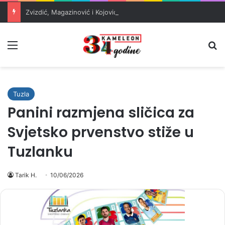
Zvizdić, Magazinović i Kojović traže poseban status za Memorijalni centar Srebrenica
Meni
Pr
Tuzla
Panini razmjena sličica za
Svjetsko prvenstvo stiže u
Tuzlanku
Tarik H.
10/06/2026