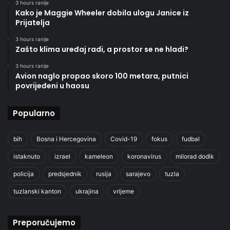
3 hours ranije
Kako je Maggie Wheeler dobila ulogu Janice iz
Prijatelja
3 hours ranije
Zašto klima uređaj radi, a prostor se ne hladi?
3 hours ranije
Avion naglo propao skoro 100 metara, putnici
povrijeđeni u haosu
Popularno
bih
Bosna i Hercegovina
Covid-19
fokus
fudbal
istaknuto
izrael
kameleon
koronavirus
milorad dodik
policija
predsjednik
rusija
sarajevo
tuzla
tuzlanski kanton
ukrajina
vrijeme
Preporučujemo