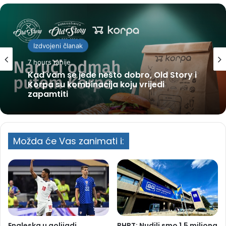
Izdvojeni članak
7 hours ranije
Kad vam se jede nešto dobro, Old Story i
Korpa su kombinacija koju vrijedi
zapamtiti
Možda će Vas zanimati i:
Engleska u golijadi
BHRT: Nudili smo 1,5 miliona