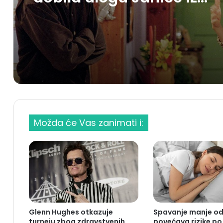
Kako je Maggie Wheeler
dobila ulogu Janice iz
Prijatelja
Možda će Vas zanimati i:
Glenn Hughes otkazuje
Spavanje manje od 
turneju zbog zdravstvenih
povećava rizike po