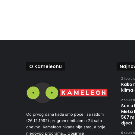
O Kameleonu
Najnov
2 hours r
Kako r
klima
2 hours r
Sud u
Meta 
Od prvog dana kada smo počeli sa radom
567 mi
(26.12.1992) program emitujemo 24 sata
djeci
dnevno. Kameleon nikada nije stao, a boje
5 hours r
njegovog programa...
Opširnije