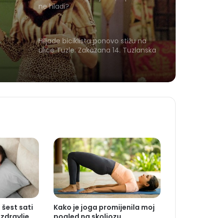
ne hladi?
Hiljade biciklista ponovo stižu na
ulice Tuzle: Zakazana 14. Tuzlanska
biciklijada
šest sati
Kako je joga promijenila moj
 zdravlje
pogled na skoliozu