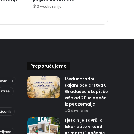
3 weeks ranije
Preporučujemo
Međunarodni
ovid-19
sajam pčelarstva u
Gradačcu okupit će
izrael
više od 20 izlagača
iz pet zemalja
2 days ranije
sjednik
Ljeto nije završilo:
Iskoristite vikend
vrijeme
uz more i 1 noćenje