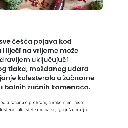
 sve češća pojava kod
 i liječi na vrijeme može
ravljem uključujući
nog tlaka, moždanog udara
pljanje kolesterola u žučnome
vu bolnih žučnih kamenaca.
voditi računa o prehrani, a neke namirnice
terol, ali i štete onima koji ga još nemaju.