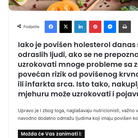
Facebook
X
LinkedIn
Pinterest
Messenger
Print
Podijelite
Iako je povišen holesterol danas
odraslih ljudi, ako se ne prepozna
uzrokovati mnoge probleme sa zd
povećan rizik od povišenog krv
ili infarkta srca. Isto tako, naku
mjehuru može uzrokovati i poja
Upravo je i zbog toga, naglašavaju nutricionisti, važno 
navodno dodatno odmažu ljudima koji imaju povišen koles
Možda će Vas zanimati i: