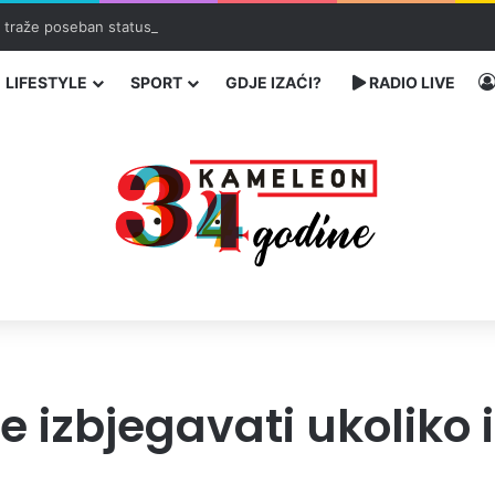
ć traže poseban status za Memorijalni centar Srebrenica
LIFESTYLE
SPORT
GDJE IZAĆI?
RADIO LIVE
e izbjegavati ukoliko