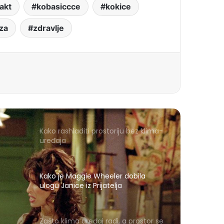
rakt
kobasiccce
kokice
za
zdravlje
Kako rashladiti prostoriju bez klima-
uređaja
Kako je Maggie Wheeler dobila
ulogu Janice iz Prijatelja
a
Zašto klima uređaj radi, a prostor se