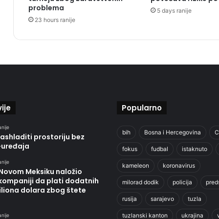
problema
5 days ranije
23 hours ranije
ije
Popularno
anije
bih
Bosna i Hercegovina
C
ashladiti prostoriju bez
-uređaja
fokus
fudbal
istaknuto
anije
kameleon
koronavirus
 Novom Meksiku naložio
kompaniji da plati dodatnih
milorad dodik
policija
pred
liona dolara zbog štete
rusija
sarajevo
tuzla
tuzlanski kanton
ukrajina
anije