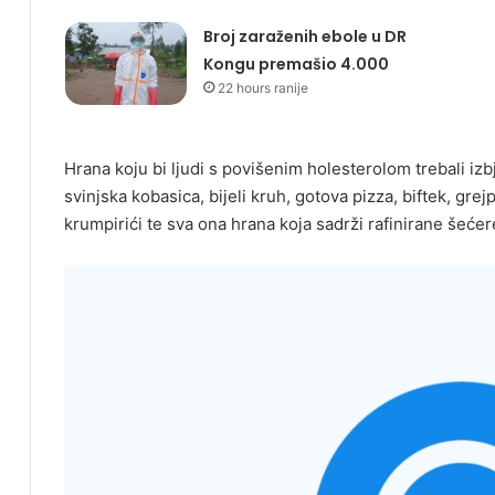
Broj zaraženih ebole u DR
Kongu premašio 4.000
22 hours ranije
Hrana koju bi ljudi s povišenim holesterolom trebali izbj
svinjska kobasica, bijeli kruh, gotova pizza, biftek, grej
krumpirići te sva ona hrana koja sadrži rafinirane šećer