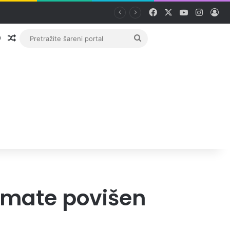
Facebook
X
YouTube
Instag
Pri
Prijava
Random članak
Pretražite
šareni
portal
 imate povišen