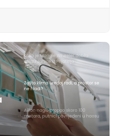
Kako je Maggie Wheeler dobila
ulogu Janice iz Prijatelja
Zašto klima uređaj radi, a prostor se
ne hladi?
a
Avion naglo propao skoro 100
metara, putnici povrijeđeni u haosu