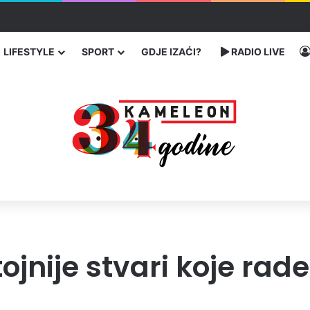
ć traže poseban status za Memorijalni centar Srebrenica
LIFESTYLE
SPORT
GDJE IZAĆI?
RADIO LIVE
jnije stvari koje rade 