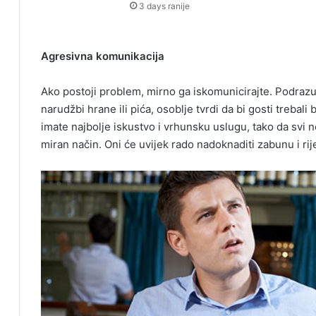
3 days ranije
Agresivna komunikacija
Ako postoji problem, mirno ga iskomunicirajte. Podrazumi
narudžbi hrane ili pića, osoblje tvrdi da bi gosti trebali b
imate najbolje iskustvo i vrhunsku uslugu, tako da svi n
miran način. Oni će uvijek rado nadoknaditi zabunu i rij