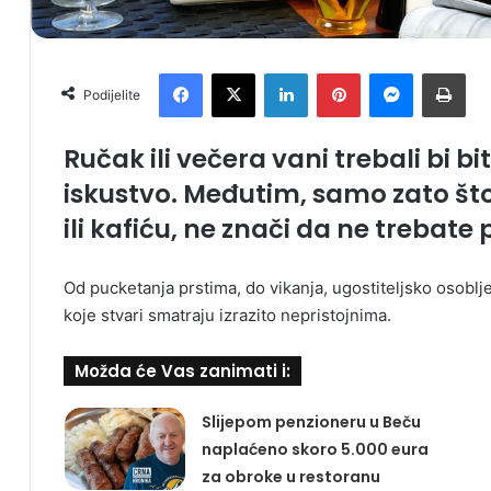
Facebook
X
LinkedIn
Pinterest
Messenger
Print
Podijelite
Ručak ili večera vani trebali bi bi
iskustvo. Međutim, samo zato što
ili kafiću, ne znači da ne trebate
Od pucketanja prstima, do vikanja, ugostiteljsko osoblje 
koje stvari smatraju izrazito nepristojnima.
Možda će Vas zanimati i:
Slijepom penzioneru u Beču
naplaćeno skoro 5.000 eura
za obroke u restoranu