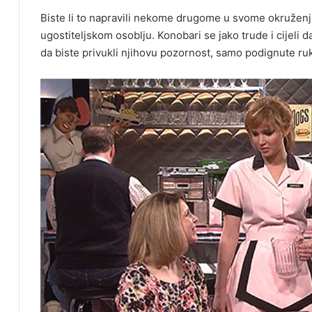
Biste li to napravili nekome drugome u svome okruženju
ugostiteljskom osoblju. Konobari se jako trude i cijeli
da biste privukli njihovu pozornost, samo podignute ruk