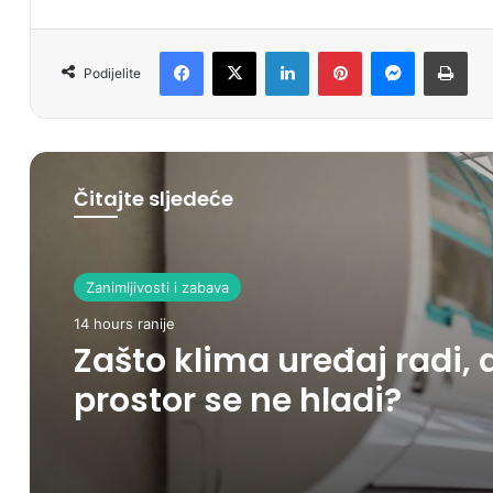
Facebook
X
LinkedIn
Pinterest
Messenger
Print
Podijelite
Čitajte sljedeće
Zanimljivosti i zabava
14 hours ranije
Zašto klima uređaj radi, 
prostor se ne hladi?