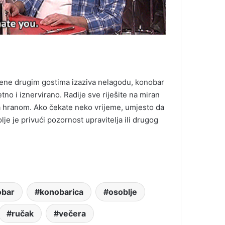
scene drugim gostima izaziva nelagodu, konobar
etno i iznervirano. Radije sve riješite na miran
 za hranom. Ako čekate neko vrijeme, umjesto da
lje je privući pozornost upravitelja ili drugog
obar
konobarica
osoblje
ručak
večera