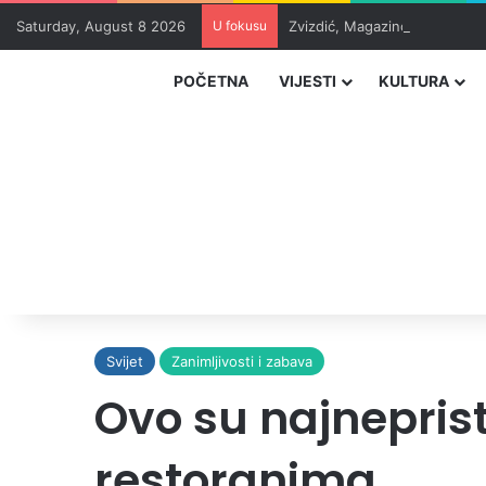
Saturday, August 8 2026
U fokusu
Zvizdić, Magazinović i Kojovi
POČETNA
VIJESTI
KULTURA
Svijet
Zanimljivosti i zabava
Ovo su najnepristo
restoranima