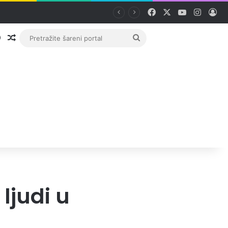
Facebook
X
YouTube
Instag
Pri
Prijava
Random članak
Pretražite
šareni
portal
ljudi u