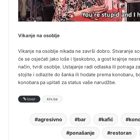
Vikanje na osoblje
Vikanje na osoblje nikada ne završi dobro. Stvaranje 
će se osjećati jako loše i tjeskobno, a gost krajnje nesr
način, tvrdi osoblje. Ustajanje radi odlaska ili potraga
stojite i odlazite do šanka ili hodate prema konobaru, bo
konobara pa upitati za status vaše narudžbe.
Izvor
klix.ba
agresivno
bar
kafić
kon
ponašanje
restoran