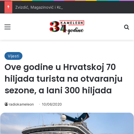
Zvizdić, Magazinović i Kojović traže poseban status za Memorijalni centar Srebrenica
Meni
Pr
Vijesti
Ove godine u Hrvatskoj 70
hiljada turista na otvaranju
sezone, a lani 300 hiljada
radiokameleon
10/06/2020