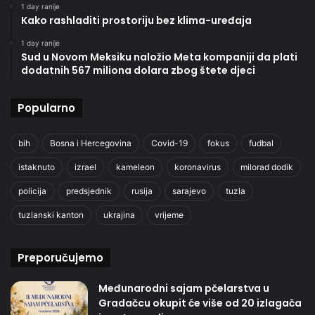
1 day ranije
Kako rashladiti prostoriju bez klima-uređaja
1 day ranije
Sud u Novom Meksiku naložio Meta kompaniji da plati
dodatnih 567 miliona dolara zbog štete djeci
Popularno
bih
Bosna i Hercegovina
Covid-19
fokus
fudbal
istaknuto
izrael
kameleon
koronavirus
milorad dodik
policija
predsjednik
rusija
sarajevo
tuzla
tuzlanski kanton
ukrajina
vrijeme
Preporučujemo
Međunarodni sajam pčelarstva u
Gradačcu okupit će više od 20 izlagača