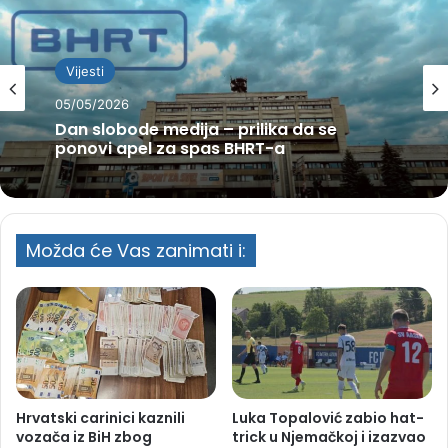
Vijesti
05/05/2026
Dan slobode medija – prilika da se
ponovi apel za spas BHRT-a
Možda će Vas zanimati i:
Hrvatski carinici kaznili
Luka Topalović zabio hat-
vozača iz BiH zbog
trick u Njemačkoj i izazvao