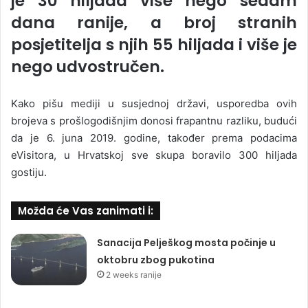
je 30 hiljada više nego sedam
dana ranije, a broj stranih
posjetitelja s njih 55 hiljada i više je
nego udvostručen.
Kako pišu mediji u susjednoj državi, usporedba ovih
brojeva s prošlogodišnjim donosi frapantnu razliku, budući
da je 6. juna 2019. godine, također prema podacima
eVisitora, u Hrvatskoj sve skupa boravilo 300 hiljada
gostiju.
Možda će Vas zanimati i:
Sanacija Pelješkog mosta počinje u
oktobru zbog pukotina
2 weeks ranije