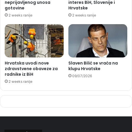
neprijavljenog unosa
interes BiH, Slovenije i
gotovine
Hrvatske
2 weeks ranije
2 weeks ranije
Hrvatska uvodi nove
Slaven Bilić se vraća na
zdravstvene obaveze za
klupu Hrvatske
radnike iz BiH
09/07/2026
2 weeks ranije