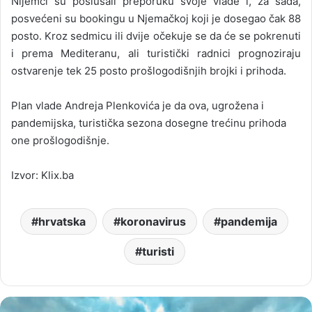
Nijemci su poslušali preporuku svoje vlade i, za sada,
posvećeni su bookingu u Njemačkoj koji je dosegao čak 88
posto. Kroz sedmicu ili dvije očekuje se da će se pokrenuti
i prema Mediteranu, ali turistički radnici prognoziraju
ostvarenje tek 25 posto prošlogodišnjih brojki i prihoda.
Plan vlade Andreja Plenkovića je da ova, ugrožena i
pandemijska, turistička sezona dosegne trećinu prihoda
one prošlogodišnje.
Izvor: Klix.ba
hrvatska
koronavirus
pandemija
turisti