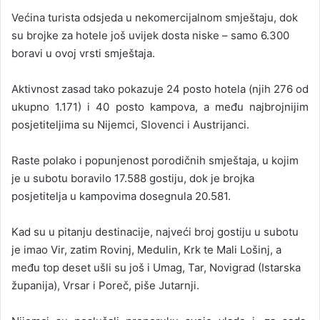
Većina turista odsjeda u nekomercijalnom smještaju, dok
su brojke za hotele još uvijek dosta niske – samo 6.300
boravi u ovoj vrsti smještaja.
Aktivnost zasad tako pokazuje 24 posto hotela (njih 276 od
ukupno 1.171) i 40 posto kampova, a među najbrojnijim
posjetiteljima su Nijemci, Slovenci i Austrijanci.
Raste polako i popunjenost porodičnih smještaja, u kojim
je u subotu boravilo 17.588 gostiju, dok je brojka
posjetitelja u kampovima dosegnula 20.581.
Kad su u pitanju destinacije, najveći broj gostiju u subotu
je imao Vir, zatim Rovinj, Medulin, Krk te Mali Lošinj, a
među top deset ušli su još i Umag, Tar, Novigrad (Istarska
županija), Vrsar i Poreč, piše Jutarnji.