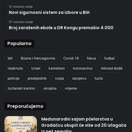
31 minutes ranije
Novi sigurnosni sistem za izbore u BiH
57 minutes ranije
Broj zaraženih ebole u DR Kongu premašio 4.000
Popularno
bih
Bosna i Hercegovina
Covid-19
fokus
fudbal
istaknuto
izrael
kameleon
koronavirus
milorad dodik
policija
predsjednik
rusija
sarajevo
tuzla
tuzlanski kanton
ukrajina
vrijeme
Preporučujemo
Međunarodni sajam pčelarstva u
Gradačcu okupit će više od 20 izlagača
iz pet zemalja