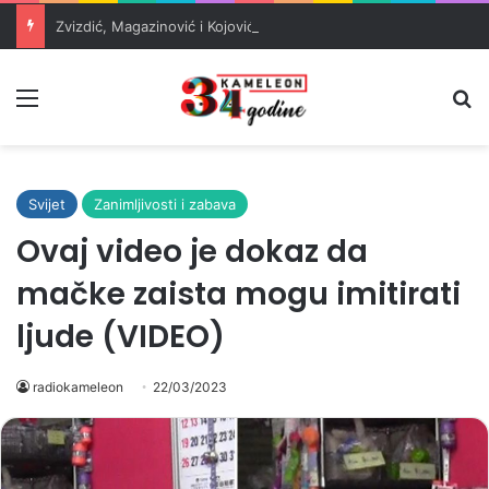
Zvizdić, Magazinović i Kojović traže poseban status za Memorijalni centar Srebrenica
Meni
Pr
Svijet
Zanimljivosti i zabava
Ovaj video je dokaz da
mačke zaista mogu imitirati
ljude (VIDEO)
radiokameleon
22/03/2023