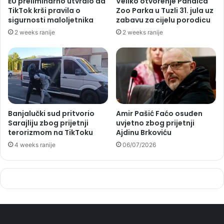
EU preliminarno utvrdio da
Veliko otvorenje Pandica
TikTok krši pravila o
Zoo Parka u Tuzli 31. jula uz
sigurnosti maloljetnika
zabavu za cijelu porodicu
2 weeks ranije
2 weeks ranije
Banjalučki sud pritvorio
Amir Pašić Faćo osuđen
Sarajliju zbog prijetnji
uvjetno zbog prijetnji
terorizmom na TikToku
Ajdinu Brkoviću
4 weeks ranije
06/07/2026