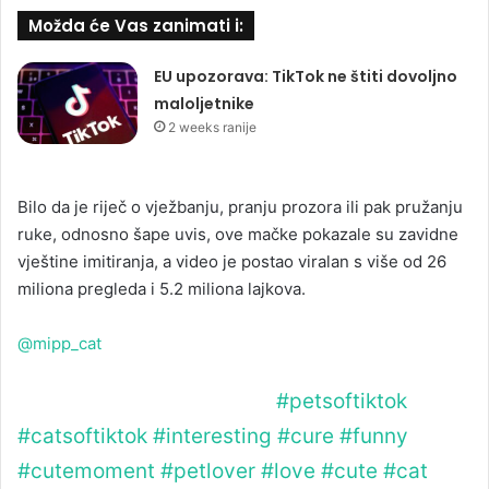
Možda će Vas zanimati i:
EU upozorava: TikTok ne štiti dovoljno
maloljetnike
2 weeks ranije
Bilo da je riječ o vježbanju, pranju prozora ili pak pružanju
ruke, odnosno šape uvis, ove mačke pokazale su zavidne
vještine imitiranja, a video je postao viralan s više od 26
miliona pregleda i 5.2 miliona lajkova.
@mipp_cat
cats can imitate huamans
#petsoftiktok
#catsoftiktok
#interesting
#cure
#funny
#cutemoment
#petlover
#love
#cute
#cat