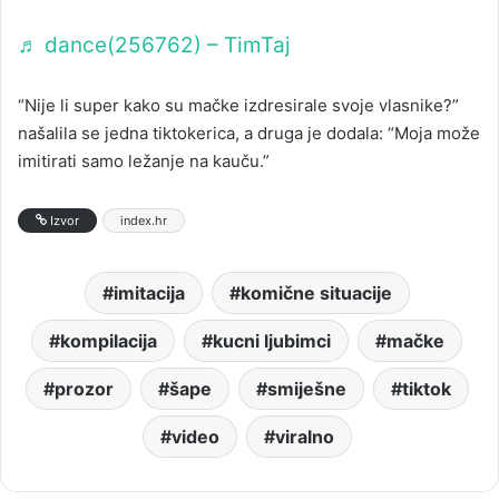
♬ dance(256762) – TimTaj
“Nije li super kako su mačke izdresirale svoje vlasnike?”
našalila se jedna tiktokerica, a druga je dodala: “Moja može
imitirati samo ležanje na kauču.”
Izvor
index.hr
imitacija
komične situacije
kompilacija
kucni ljubimci
mačke
prozor
šape
smiješne
tiktok
video
viralno