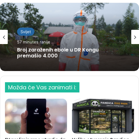
Svijet
57 minutes ranije
Broj zaraženih ebole u DR Kongu
premašio 4.000
Možda će Vas zanimati i: