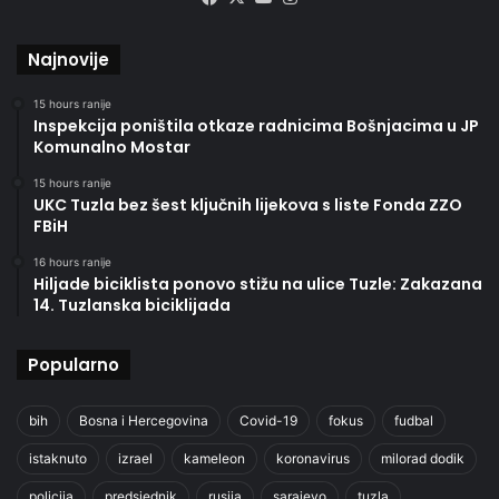
Najnovije
15 hours ranije
Inspekcija poništila otkaze radnicima Bošnjacima u JP
Komunalno Mostar
15 hours ranije
UKC Tuzla bez šest ključnih lijekova s liste Fonda ZZO
FBiH
16 hours ranije
Hiljade biciklista ponovo stižu na ulice Tuzle: Zakazana
14. Tuzlanska biciklijada
Popularno
bih
Bosna i Hercegovina
Covid-19
fokus
fudbal
istaknuto
izrael
kameleon
koronavirus
milorad dodik
policija
predsjednik
rusija
sarajevo
tuzla