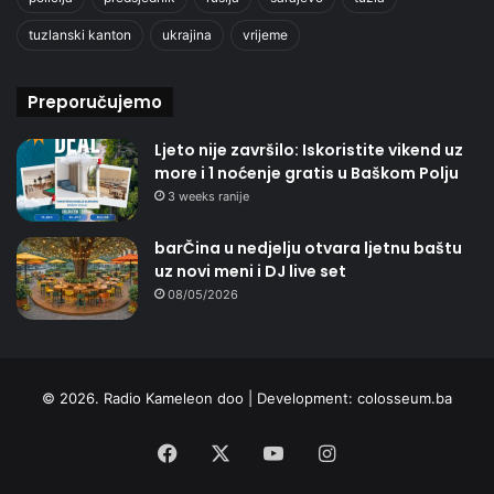
tuzlanski kanton
ukrajina
vrijeme
Preporučujemo
Ljeto nije završilo: Iskoristite vikend uz
more i 1 noćenje gratis u Baškom Polju
3 weeks ranije
barČina u nedjelju otvara ljetnu baštu
uz novi meni i DJ live set
08/05/2026
© 2026. Radio Kameleon doo | Development:
colosseum.ba
Facebook
X
YouTube
Instagram