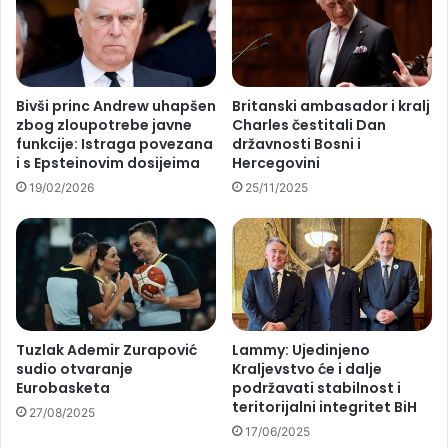
Bivši princ Andrew uhapšen
Britanski ambasador i kralj
zbog zloupotrebe javne
Charles čestitali Dan
funkcije: Istraga povezana
državnosti Bosni i
i s Epsteinovim dosijeima
Hercegovini
19/02/2026
25/11/2025
Tuzlak Ademir Zurapović
Lammy: Ujedinjeno
sudio otvaranje
Kraljevstvo će i dalje
Eurobasketa
podržavati stabilnost i
teritorijalni integritet BiH
27/08/2025
17/06/2025