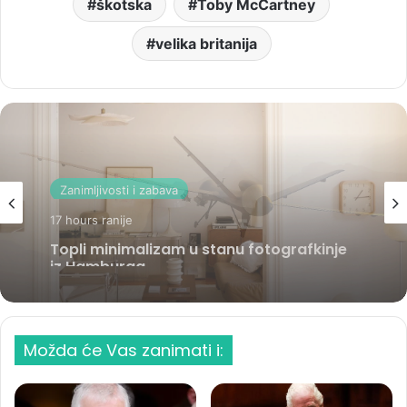
škotska
Toby McCartney
velika britanija
Svijet
18 hours ranije
Bežično prenošenje energije za vojne
dronove
Možda će Vas zanimati i: