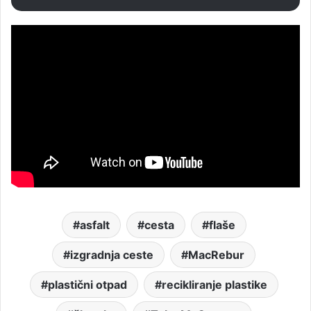
asfalt
cesta
flaše
izgradnja ceste
MacRebur
plastični otpad
recikliranje plastike