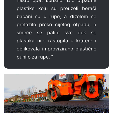
nešto opet korisno. Dio otpadne
plastike koju su preuzeli berači
bacani su u rupe, a dizelom se
prelazilo preko cijelog otpadu, a
smeće se palilo sve dok se
plastika nije rastopila u kratere i
oblikovala improvizirano plastično
punilo za rupe. “