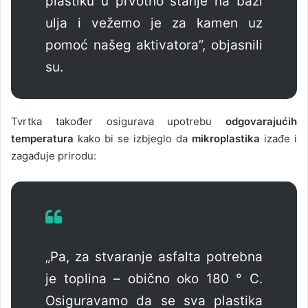
plastiku u prvotno stanje na bazi
ulja i vežemo je za kamen uz
pomoć našeg aktivatora”, objasnili
su.
Tvrtka također osigurava upotrebu
odgovarajućih
temperatura
kako bi se izbjeglo da
mikroplastika
izađe i
zagađuje prirodu:
„Pa, ​​za stvaranje asfalta potrebna
je toplina – obično oko 180 ° C.
Osiguravamo da se sva plastika