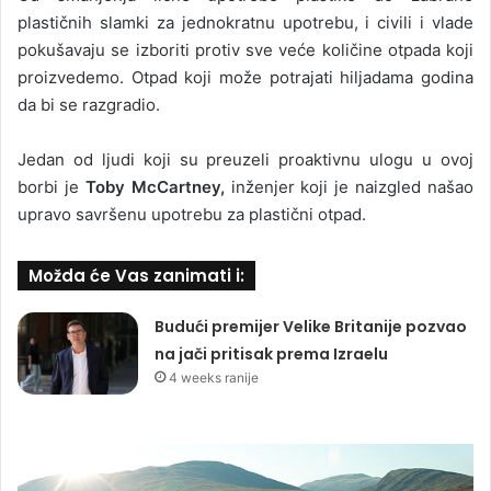
plastičnih slamki za jednokratnu upotrebu, i civili i vlade
pokušavaju se izboriti protiv sve veće količine otpada koji
proizvedemo. Otpad koji može potrajati hiljadama godina
da bi se razgradio.
Jedan od ljudi koji su preuzeli proaktivnu ulogu u ovoj
borbi je
Toby McCartney,
inženjer koji je naizgled našao
upravo savršenu upotrebu za plastični otpad.
Možda će Vas zanimati i:
Budući premijer Velike Britanije pozvao
na jači pritisak prema Izraelu
4 weeks ranije