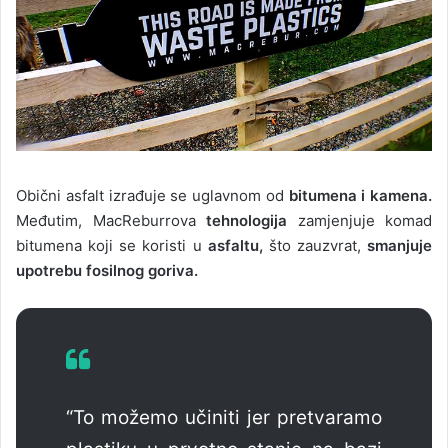
Obični asfalt izrađuje se uglavnom od
bitumena i kamena.
Međutim, MacReburrova
tehnologija
zamjenjuje komad
bitumena koji se koristi u
asfaltu,
što zauzvrat,
smanjuje
upotrebu fosilnog goriva.
“To možemo učiniti jer pretvaramo