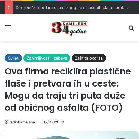
Dio zeničkih rudara u jami zbog neisplaćenih plata i problema sa zdravstvenim knjižicama
Meni
Pr
Svijet
Zanimljivosti i zabava
Zaštita okoliša
Ova firma reciklira plastične
flaše i pretvara ih u ceste:
Mogu da traju tri puta duže
od običnog asfalta (FOTO)
radiokameleon
12/03/2020