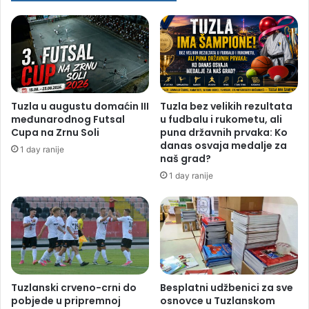
Tuzla u augustu domaćin III
Tuzla bez velikih rezultata
međunarodnog Futsal
u fudbalu i rukometu, ali
Cupa na Zrnu Soli
puna državnih prvaka: Ko
danas osvaja medalje za
1 day ranije
naš grad?
1 day ranije
Tuzlanski crveno-crni do
Besplatni udžbenici za sve
pobjede u pripremnoj
osnovce u Tuzlanskom