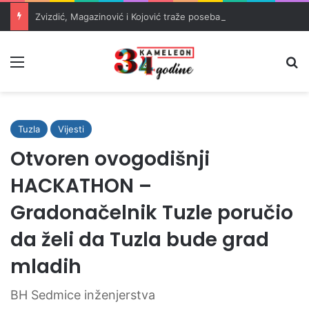
Zvizdić, Magazinović i Kojović traže poseban status za Memorijalni centar Srebrenica
Meni
Pr
Tuzla
Vijesti
Otvoren ovogodišnji
HACKATHON –
Gradonačelnik Tuzle poručio
da želi da Tuzla bude grad
mladih
BH Sedmice inženjerstva