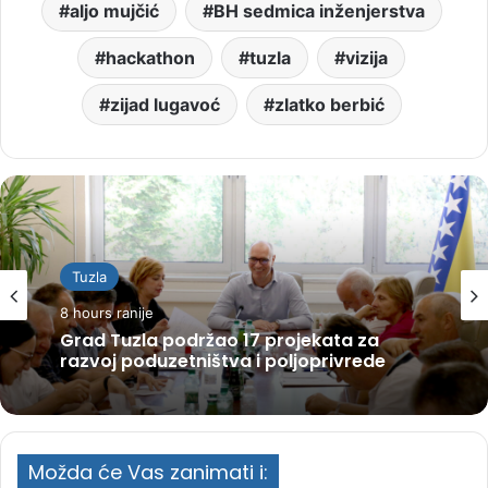
aljo mujčić
BH sedmica inženjerstva
hackathon
tuzla
vizija
zijad lugavoć
zlatko berbić
Tuzla
8 hours ranije
Grad Tuzla podržao 17 projekata za
razvoj poduzetništva i poljoprivrede
Možda će Vas zanimati i: