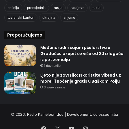
policija
predsjednik
rusija
sarajevo
tuzla
tuzlanski kanton
ukrajina
vrijeme
Preporučujemo
Međunarodni sajam pčelarstva u
Gradačcu okupit će više od 20 izlagača
iz pet zemalja
1 day ranije
Ljeto nije završilo: Iskoristite vikend uz
more i 1 noćenje gratis u Baškom Polju
3 weeks ranije
© 2026. Radio Kameleon doo | Development:
colosseum.ba
Facebook
X
YouTube
Instagram