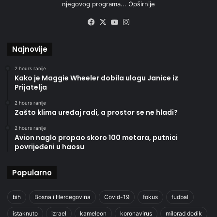
njegovog programa...
Opširnije
Facebook
X
YouTube
Instagram
Najnovije
2 hours ranije
Kako je Maggie Wheeler dobila ulogu Janice iz
Prijatelja
2 hours ranije
Zašto klima uređaj radi, a prostor se ne hladi?
2 hours ranije
Avion naglo propao skoro 100 metara, putnici
povrijeđeni u haosu
Popularno
bih
Bosna i Hercegovina
Covid-19
fokus
fudbal
istaknuto
izrael
kameleon
koronavirus
milorad dodik