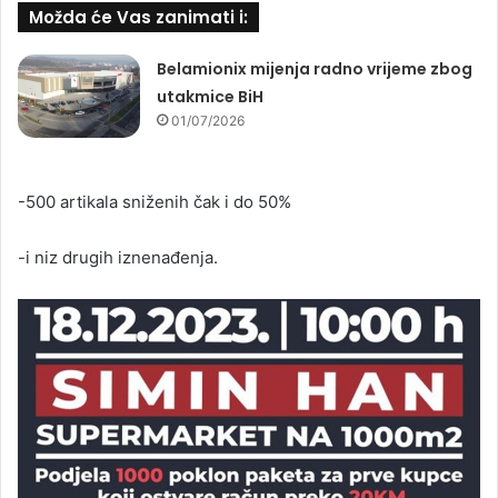
Možda će Vas zanimati i:
Belamionix mijenja radno vrijeme zbog
utakmice BiH
01/07/2026
-500 artikala sniženih čak i do 50%
-i niz drugih iznenađenja.