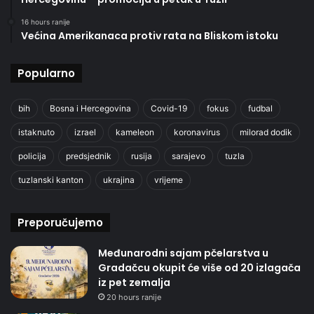
16 hours ranije
Većina Amerikanaca protiv rata na Bliskom istoku
Popularno
bih
Bosna i Hercegovina
Covid-19
fokus
fudbal
istaknuto
izrael
kameleon
koronavirus
milorad dodik
policija
predsjednik
rusija
sarajevo
tuzla
tuzlanski kanton
ukrajina
vrijeme
Preporučujemo
Međunarodni sajam pčelarstva u
Gradačcu okupit će više od 20 izlagača
iz pet zemalja
20 hours ranije