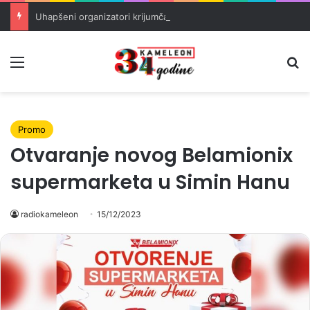
Uhapšeni organizatori krijumčarenja migranata preko BiH i Balkana
Meni
Pr
Promo
Otvaranje novog Belamionix
supermarketa u Simin Hanu
radiokameleon
15/12/2023