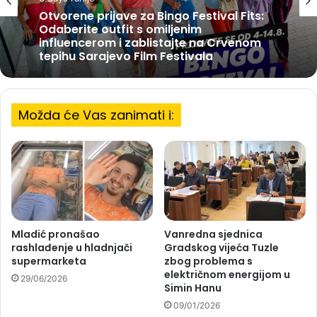
Otvorene prijave za Bingo Festival Fits:
Odaberite outfit s omiljenim
influencerom i zablistajte na Crvenom
tepihu Sarajevo Film Festivala
Možda će Vas zanimati i:
Mladić pronašao
Vanredna sjednica
rashlađenje u hladnjači
Gradskog vijeća Tuzle
supermarketa
zbog problema s
električnom energijom u
29/06/2026
Simin Hanu
09/01/2026