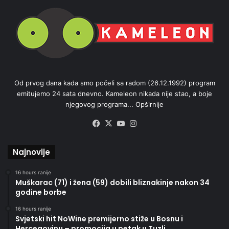
Od prvog dana kada smo počeli sa radom (26.12.1992) program
emitujemo 24 sata dnevno. Kameleon nikada nije stao, a boje
njegovog programa...
Opširnije
Facebook
X
YouTube
Instagram
Najnovije
16 hours ranije
Muškarac (71) i žena (59) dobili bliznakinje nakon 34
godine borbe
16 hours ranije
Svjetski hit NoWine premijerno stiže u Bosnu i
Hercegovinu – promocija u petak u Tuzli