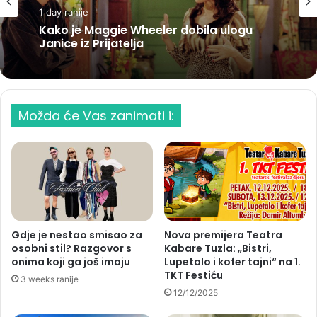
1 day ranije
Kako je Maggie Wheeler dobila ulogu
Janice iz Prijatelja
Možda će Vas zanimati i:
Gdje je nestao smisao za
Nova premijera Teatra
osobni stil? Razgovor s
Kabare Tuzla: „Bistri,
onima koji ga još imaju
Lupetalo i kofer tajni“ na 1.
TKT Festiću
3 weeks ranije
12/12/2025