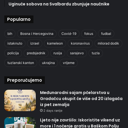
Uginuće sobova na Svalbardu zbunjuje naučnike
Popularno
bih
Bosna i Hercegovina
Covid-19
fokus
fudbal
istaknuto
izrael
kameleon
koronavirus
milorad dodik
policija
predsjednik
rusija
sarajevo
tuzla
tuzlanski kanton
ukrajina
vrijeme
Preporučujemo
Međunarodni sajam pčelarstva u
Gradačcu okupit će više od 20 izlagača
iz pet zemalja
2 days ranije
Ljeto nije završilo: Iskoristite vikend uz
more i 1 noćenje gratis u Baškom Polju