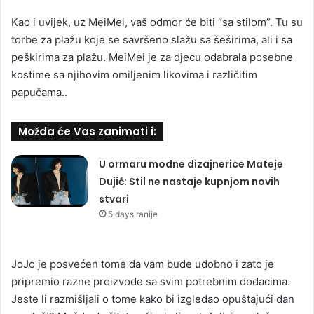
Kao i uvijek, uz MeiMei, vaš odmor će biti “sa stilom”. Tu su
torbe za plažu koje se savršeno slažu sa šeširima, ali i sa
peškirima za plažu. MeiMei je za djecu odabrala posebne
kostime sa njihovim omiljenim likovima i različitim
papučama..
Možda će Vas zanimati i:
U ormaru modne dizajnerice Mateje
Dujić: Stil ne nastaje kupnjom novih
stvari
5 days ranije
JoJo je posvećen tome da vam bude udobno i zato je
pripremio razne proizvode sa svim potrebnim dodacima.
Jeste li razmišljali o tome kako bi izgledao opuštajući dan