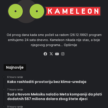
Od prvog dana kada smo počeli sa radom (26.12.1992) program
emitujemo 24 sata dnevno. Kameleon nikada nije stao, a boje
njegovog programa...
Opširnije
Facebook
X
YouTube
Instagram
Najnovije
6 hours ranije
Kako rashladiti prostoriju bez klima-uređaja
7 hours ranije
Sud u Novom Meksiku naložio Meta kompaniji da plati
dodatnih 567 miliona dolara zbog štete djeci
9 hours ranije