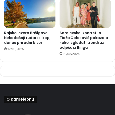
Rajsko jezero Bašigovci:
Sarajevska ikona stila
Nekadašnji rudarski kop,
Tidža Čolaković pokazala
danas prirodni biser
kako izgledati trendi uz
odjeću iz Binga
17/10/2025
19/08/2025
O Kameleonu