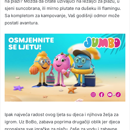
na plaži? Možda da čitate uživajući na ležaljci za plažu, u
sjeni suncobrana, ili mirno plutate na dušeku ili flamingu.
Sa kompletom za kampovanje, Vaš godišnji odmor može
postati avantura.
Ipak najveća radost ovog ljeta su djeca i njihova želja za
igrom. Uz BoBo, zabava poprima drugačiji oblik jer djeca
pronalaze sve igračke za plažu, čaše za vodu i zabavne