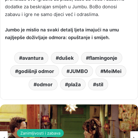
dodatke za beskrajan smijeh u Jumbu. BoBo donosi
zabavu i igre ne samo djeci već i odraslima.
Jumbo je mislio na svaki detalj ljeta imajući na umu
najljepše doživljaje odmora: opuštanje i smijeh.
avantura
dušek
flamingonje
godišnji odmor
JUMBO
MeiMei
odmor
plaža
stil
Zanimljivosti i zabava