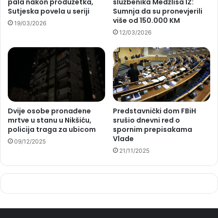
pala nakon produžetka,
službenika Medžlisa IZ:
Sutjeska povela u seriji
Sumnja da su pronevjerili
više od 150.000 KM
19/03/2026
12/03/2026
Dvije osobe pronađene
Predstavnički dom FBiH
mrtve u stanu u Nikšiću,
srušio dnevni red o
policija traga za ubicom
spornim prepisakama
Vlade
09/12/2025
21/11/2025