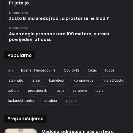
Prijatelja
8 hours ranije
Zašto klima uređaj radi, a prostor se ne hladi?
8 hours ranije
Avion naglo propao skoro 100 metara, putnici
povrijeđeni u haosu
Popularno
bih
Bosna i Hercegovina
Covid-19
fokus
fudbal
istaknuto
izrael
kameleon
koronavirus
milorad dodik
policija
predsjednik
rusija
sarajevo
tuzla
tuzlanski kanton
ukrajina
vrijeme
Preporučujemo
Međunarodni sajam pčelarstva u