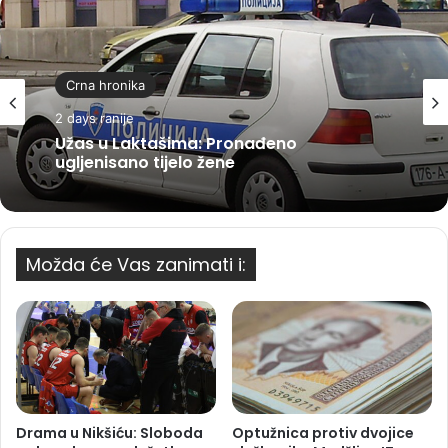
Crna hronika
2 days ranije
Užas u Laktašima: Pronađeno
ugljenisano tijelo žene
Možda će Vas zanimati i:
Drama u Nikšiću: Sloboda
Optužnica protiv dvojice