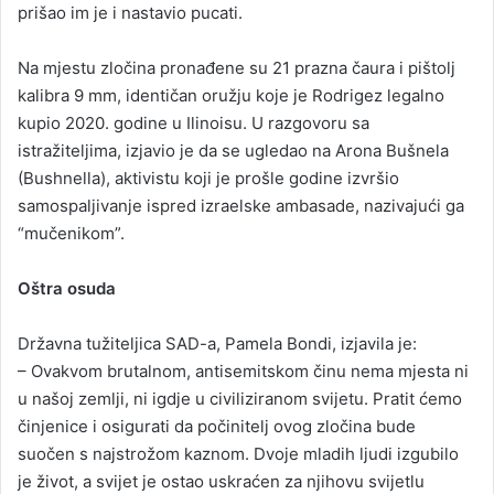
prišao im je i nastavio pucati.
Na mjestu zločina pronađene su 21 prazna čaura i pištolj
kalibra 9 mm, identičan oružju koje je Rodrigez legalno
kupio 2020. godine u Ilinoisu. U razgovoru sa
istražiteljima, izjavio je da se ugledao na Arona Bušnela
(Bushnella), aktivistu koji je prošle godine izvršio
samospaljivanje ispred izraelske ambasade, nazivajući ga
“mučenikom”.
Oštra osuda
Državna tužiteljica SAD-a, Pamela Bondi, izjavila je:
– Ovakvom brutalnom, antisemitskom činu nema mjesta ni
u našoj zemlji, ni igdje u civiliziranom svijetu. Pratit ćemo
činjenice i osigurati da počinitelj ovog zločina bude
suočen s najstrožom kaznom. Dvoje mladih ljudi izgubilo
je život, a svijet je ostao uskraćen za njihovu svijetlu