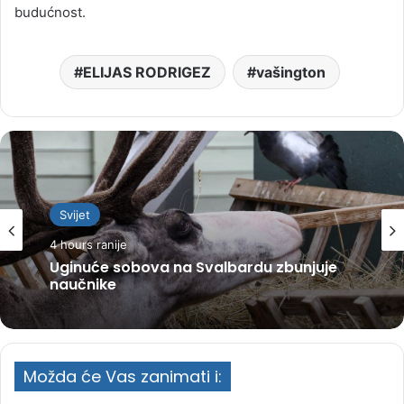
budućnost.
ELIJAS RODRIGEZ
vašington
Svijet
4 hours ranije
Uginuće sobova na Svalbardu zbunjuje
naučnike
Možda će Vas zanimati i: