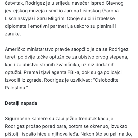
četvrtak, Rodrigez je u srijedu navečer ispred Glavnog
jevrejskog muzeja usmrtio Jarona Lišinskog (Yarona
Lischinskyja) i Saru Milgrim. Oboje su bili izraelske
diplomate i emotivni partneri, a uskoro su planirali i
zaruke.
Američko ministarstvo pravde saopćilo je da se Rodrigez
tereti po dvije tačke optužnice za ubistvo prvog stepena,
kao i za ubistvo stranih zvaničnika, uz niz dodatnih
optužbi. Prema izjavi agenta FBI-a, dok su ga policajci
izvodili iz zgrade, Rodrigez je uzvikivao: “Oslobodite
Palestinu.”
Detalji napada
Sigurnosne kamere su zabilježile trenutak kada je
Rodrigez prošao pored para, potom se okrenuo, izvukao
pištolj i ispalio hice u njihova leđa. Nakon što su pali na tlo,