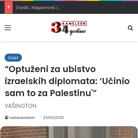
Zvizdić, Magazinović i Kojović traže poseban status za Memorijalni centar Srebrenica
Meni
Pr
Svijet
“Optuženi za ubistvo
izraelskih diplomata: ‘Učinio
sam to za Palestinu'”
VAŠINGTON
radiokameleon
23/05/2025