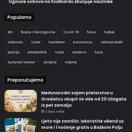
Uginuće sobova na Svalbardu zbunjuje naučnike
Popularno
bih
Bosna i Hercegovina
Covid-19
fokus
fudbal
istaknuto
izrael
kameleon
koronavirus
milorad dodik
policija
predsjednik
rusija
sarajevo
tuzla
tuzlanski kanton
ukrajina
vrijeme
Preporučujemo
Međunarodni sajam pčelarstva u
Gradačcu okupit će više od 20 izlagača
iz pet zemalja
2 days ranije
Ljeto nije završilo: Iskoristite vikend uz
more i 1 noćenje gratis u Baškom Polju