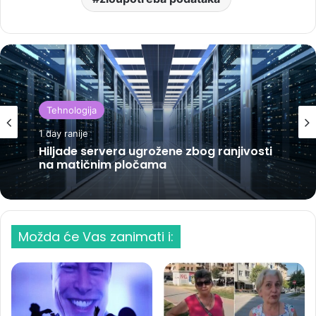
Tehnologija
1 day ranije
Hiljade servera ugrožene zbog ranjivosti
na matičnim pločama
Možda će Vas zanimati i: