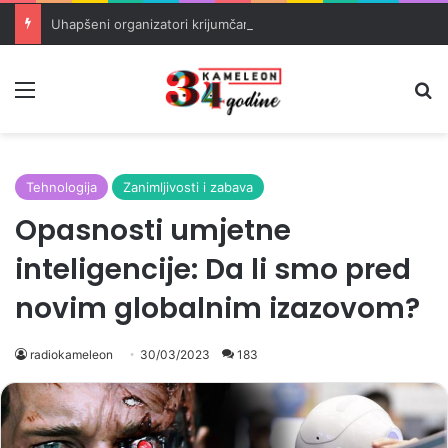
Uhapšeni organizatori krijumčarenja migranata preko BiH i Balkana
Meni
Pr
Tehnologija
Zanimljivosti i zabava
Opasnosti umjetne
inteligencije: Da li smo pred
novim globalnim izazovom?
radiokameleon
30/03/2023
183