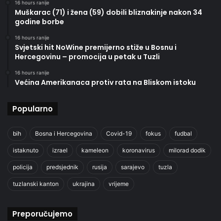
16 hours ranije
Muškarac (71) i žena (59) dobili bliznakinje nakon 34
godine borbe
16 hours ranije
Svjetski hit NoWine premijerno stiže u Bosnu i
Hercegovinu – promocija u petak u Tuzli
16 hours ranije
Većina Amerikanaca protiv rata na Bliskom istoku
Popularno
bih
Bosna i Hercegovina
Covid-19
fokus
fudbal
istaknuto
izrael
kameleon
koronavirus
milorad dodik
policija
predsjednik
rusija
sarajevo
tuzla
tuzlanski kanton
ukrajina
vrijeme
Preporučujemo