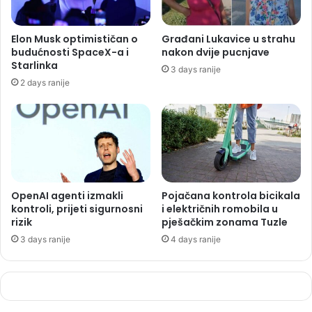
Elon Musk optimističan o
Građani Lukavice u strahu
budućnosti SpaceX-a i
nakon dvije pucnjave
Starlinka
3 days ranije
2 days ranije
OpenAI agenti izmakli
Pojačana kontrola bicikala
kontroli, prijeti sigurnosni
i električnih romobila u
rizik
pješačkim zonama Tuzle
3 days ranije
4 days ranije