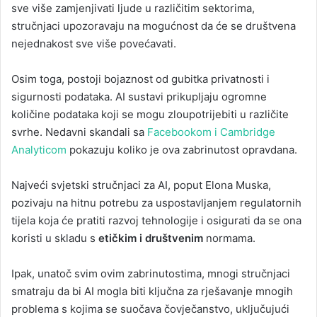
sve više zamjenjivati ljude u različitim sektorima,
stručnjaci upozoravaju na mogućnost da će se društvena
nejednakost sve više povećavati.
Osim toga, postoji bojaznost od gubitka privatnosti i
sigurnosti podataka. AI sustavi prikupljaju ogromne
količine podataka koji se mogu zloupotrijebiti u različite
svrhe. Nedavni skandali sa
Facebookom i Cambridge
Analyticom
pokazuju koliko je ova zabrinutost opravdana.
Najveći svjetski stručnjaci za AI, poput Elona Muska,
pozivaju na hitnu potrebu za uspostavljanjem regulatornih
tijela koja će pratiti razvoj tehnologije i osigurati da se ona
koristi u skladu s
etičkim i društvenim
normama.
Ipak, unatoč svim ovim zabrinutostima, mnogi stručnjaci
smatraju da bi AI mogla biti ključna za rješavanje mnogih
problema s kojima se suočava čovječanstvo, uključujući