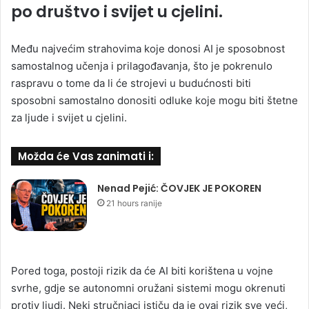
po društvo i svijet u cjelini.
Među najvećim strahovima koje donosi AI je sposobnost
samostalnog učenja i prilagođavanja, što je pokrenulo
raspravu o tome da li će strojevi u budućnosti biti
sposobni samostalno donositi odluke koje mogu biti štetne
za ljude i svijet u cjelini.
Možda će Vas zanimati i:
Nenad Pejić: ČOVJEK JE POKOREN
21 hours ranije
Pored toga, postoji rizik da će AI biti korištena u vojne
svrhe, gdje se autonomni oružani sistemi mogu okrenuti
protiv ljudi. Neki stručnjaci ističu da je ovaj rizik sve veći,