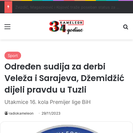
Masakr u školi u blizini Bangkoka: učenik ubio babu i dedu, pa pucao na nastavnike i đake
Meni
Pr
Sport
Određen sudija za derbi
Veleža i Sarajeva, Džemidžić
dijeli pravdu u Tuzli
Utakmice 16. kola Premijer lige BiH
radiokameleon
29/11/2023