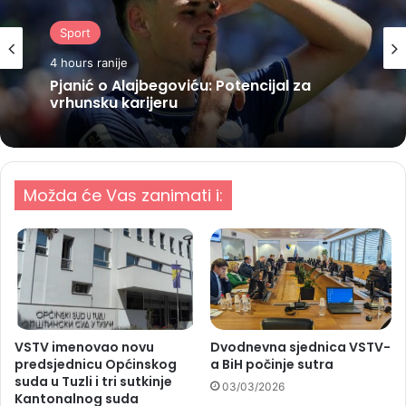
Sport
4 hours ranije
Pjanić o Alajbegoviću: Potencijal za
vrhunsku karijeru
Možda će Vas zanimati i:
VSTV imenovao novu
Dvodnevna sjednica VSTV-
predsjednicu Općinskog
a BiH počinje sutra
suda u Tuzli i tri sutkinje
03/03/2026
Kantonalnog suda