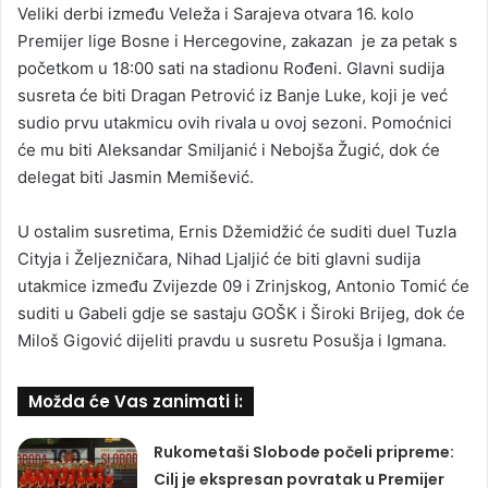
Veliki derbi između Veleža i Sarajeva otvara 16. kolo
Premijer lige Bosne i Hercegovine, zakazan je za petak s
početkom u 18:00 sati na stadionu Rođeni. Glavni sudija
susreta će biti Dragan Petrović iz Banje Luke, koji je već
sudio prvu utakmicu ovih rivala u ovoj sezoni. Pomoćnici
će mu biti Aleksandar Smiljanić i Nebojša Žugić, dok će
delegat biti Jasmin Memišević.
U ostalim susretima, Ernis Džemidžić će suditi duel Tuzla
Cityja i Željezničara, Nihad Ljaljić će biti glavni sudija
utakmice između Zvijezde 09 i Zrinjskog, Antonio Tomić će
suditi u Gabeli gdje se sastaju GOŠK i Široki Brijeg, dok će
Miloš Gigović dijeliti pravdu u susretu Posušja i Igmana.
Možda će Vas zanimati i:
Rukometaši Slobode počeli pripreme:
Cilj je ekspresan povratak u Premijer