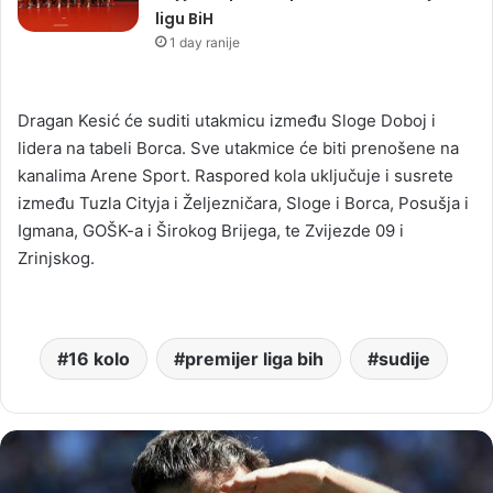
ligu BiH
1 day ranije
Dragan Kesić će suditi utakmicu između Sloge Doboj i
lidera na tabeli Borca. Sve utakmice će biti prenošene na
kanalima Arene Sport. Raspored kola uključuje i susrete
između Tuzla Cityja i Željezničara, Sloge i Borca, Posušja i
Igmana, GOŠK-a i Širokog Brijega, te Zvijezde 09 i
Zrinjskog.
16 kolo
premijer liga bih
sudije