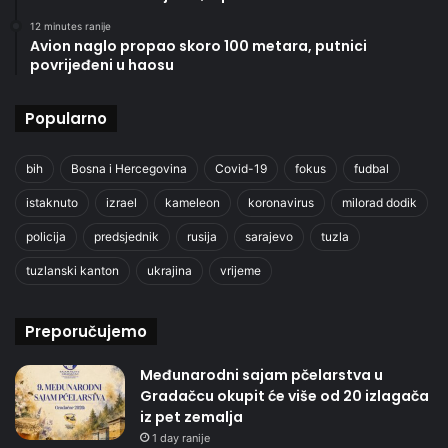
12 minutes ranije
Avion naglo propao skoro 100 metara, putnici
povrijeđeni u haosu
Popularno
bih
Bosna i Hercegovina
Covid-19
fokus
fudbal
istaknuto
izrael
kameleon
koronavirus
milorad dodik
policija
predsjednik
rusija
sarajevo
tuzla
tuzlanski kanton
ukrajina
vrijeme
Preporučujemo
Međunarodni sajam pčelarstva u
Gradačcu okupit će više od 20 izlagača
iz pet zemalja
1 day ranije