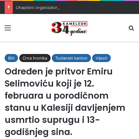
Uhapšeni organizatori krijumčarenja migranata preko BiH i Balkana
Meni
Pr
BiH
Crna hronika
Tuzlanski kanton
Vijesti
Određen je pritvor Emiru
Selimoviću koji je 12.
februara u porodičnom
stanu u Kalesiji davljenjem
usmrtio suprugu i 13-
godišnjeg sina.