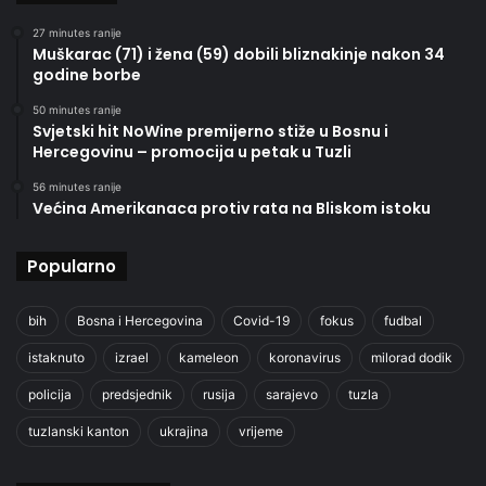
27 minutes ranije
Muškarac (71) i žena (59) dobili bliznakinje nakon 34
godine borbe
50 minutes ranije
Svjetski hit NoWine premijerno stiže u Bosnu i
Hercegovinu – promocija u petak u Tuzli
56 minutes ranije
Većina Amerikanaca protiv rata na Bliskom istoku
Popularno
bih
Bosna i Hercegovina
Covid-19
fokus
fudbal
istaknuto
izrael
kameleon
koronavirus
milorad dodik
policija
predsjednik
rusija
sarajevo
tuzla
tuzlanski kanton
ukrajina
vrijeme