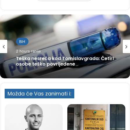
BiH
2 hours ranije
Teška nesreća kod Tomislavgrada: Četiri
osobe teško povrijeđene
Možda će Vas zanimati i: