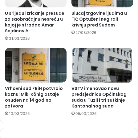
U srijedu izricanje presude
Slučaj trgovine ljudima u
za saobraćajnu nesreću u
TK: Optuženi negirali
kojoj je stradao Amar
krivnju pred Sudom
Sejdinović
27/03/2026
31/03/2026
Vrhovni sud FBiH potvrdio
VSTV imenovao novu
kaznu: Miki König ostaje
predsjednicu Općinskog
osuđen na 14 godina
suda u Tuzli i tri sutkinje
zatvora
Kantonalnog suda
13/03/2026
05/03/2026