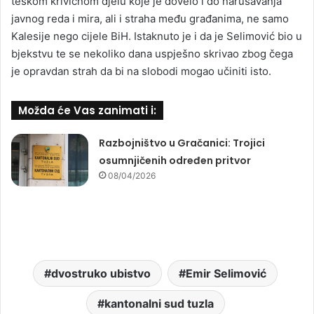
teškom krivičnom djelu koje je dovelo i do narušavanja
javnog reda i mira, ali i straha među građanima, ne samo
Kalesije nego cijele BiH. Istaknuto je i da je Selimović bio u
bjekstvu te se nekoliko dana uspješno skrivao zbog čega
je opravdan strah da bi na slobodi mogao učiniti isto.
Možda će Vas zanimati i:
Razbojništvo u Gračanici: Trojici
osumnjičenih određen pritvor
08/04/2026
dvostruko ubistvo
Emir Selimović
kantonalni sud tuzla