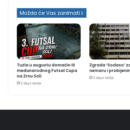
Možda će Vas zanimati i:
Tuzla u augustu domaćin III
Zgrada ‘Sodaso’ z
međunarodnog Futsal Cupa
nemaru i probijen
na Zrnu Soli
2 days ranije
2 days ranije