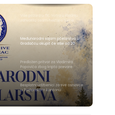
Više požara u TK: Vatra u Kladnju
zahvatila osam hektara šume
Međunarodni sajam pčelarstva u
Gradačcu okupit će više od 20
izlagača iz pet zemalja
Predložen pritvor za Vladimira
Popovića zbog kripto prevare
Besplatni udžbenici za sve osnovce
u Tuzlanskom kantonu