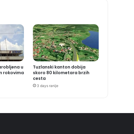
arobljena u
Tuzlanski kanton dobija
im rokovima
skoro 80 kilometara brzih
cesta
3 days ranije