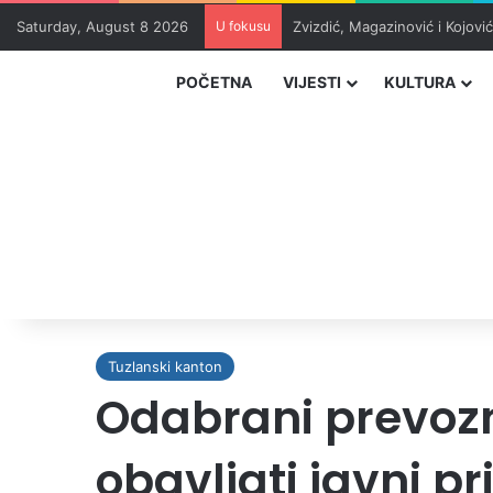
Saturday, August 8 2026
U fokusu
Zvizdić, Magazinović i Kojovi
POČETNA
VIJESTI
KULTURA
Tuzlanski kanton
Odabrani prevozni
obavljati javni pr