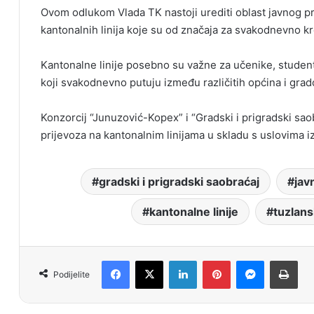
Ovom odlukom Vlada TK nastoji urediti oblast javnog pri
kantonalnih linija koje su od značaja za svakodnevno k
Kantonalne linije posebno su važne za učenike, student
koji svakodnevno putuju između različitih općina i gra
Konzorcij “Junuzović-Kopex” i “Gradski i prigradski sa
prijevoza na kantonalnim linijama u skladu s uslovima 
gradski i prigradski saobraćaj
jav
kantonalne linije
tuzlans
Facebook
X
LinkedIn
Pinterest
Messenger
Print
Podijelite