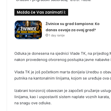
Možda će Vas zanimati i:
Živinice su grad šampiona: Ko
danas osvaja za ovaj grad?
1 day ranije
Odluka je donesena na sjednici Vlade TK, na prijedlog M
nakon provedenog otvorenog postupka javne nabavke i 
Vlada TK je još početkom marta donijela Uredbu o obav
putnika na kantonalnim linijama, kojom se uređuje ova
Izabrani konzorcij obavezan je započeti pružanje uslug
linijama, kao i uspostaviti sistem naplate voznih karata
na snagu ove odluke.