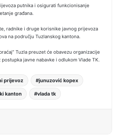
jevoza putnika i osigurati funkcionisanje
retanje građana.
e, radnike i druge korisnike javnog prijevoza
dova na području Tuzlanskog kantona.
obraćaj” Tuzla preuzet će obavezu organizacije
iz postupka javne nabavke i odlukom Vlade TK.
ni prijevoz
junuzović kopex
ki kanton
vlada tk