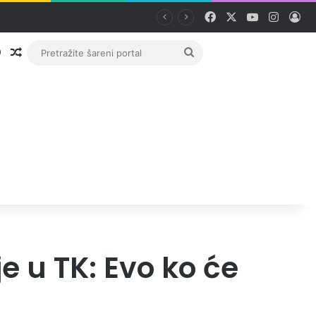
Facebook
X
YouTube
Instag
Pri
Prijava
Random članak
Pretražite
šareni
portal
e u TK: Evo ko će