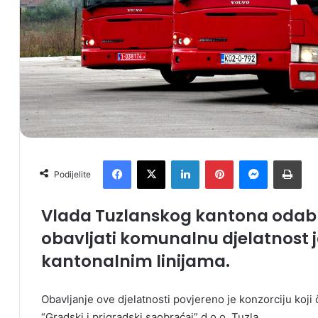
Facebook
X
LinkedIn
Pinterest
Messenger
Print
Podijelite
Vlada Tuzlanskog kantona odabra
obavljati komunalnu djelatnost 
kantonalnim linijama.
Obavljanje ove djelatnosti povjereno je konzorciju koji
“Gradski i prigradski saobraćaj” d.o.o. Tuzla.