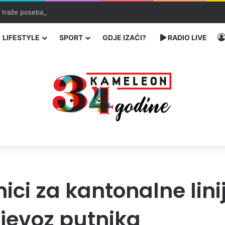
ć traže poseban status za Memorijalni centar Srebrenica
LIFESTYLE
SPORT
GDJE IZAĆI?
RADIO LIVE
ci za kantonalne linij
ijevoz putnika