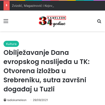
Zvizdić, Magazinović i Kojović traže poseban status za Memorijalni centar Srebrenica
Meni
Pr
Kultura
Obilježavanje Dana
evropskog naslijeđa u TK:
Otvorena izložba u
Srebreniku, sutra završni
događaj u Tuzli
radiokameleon
29/09/2021