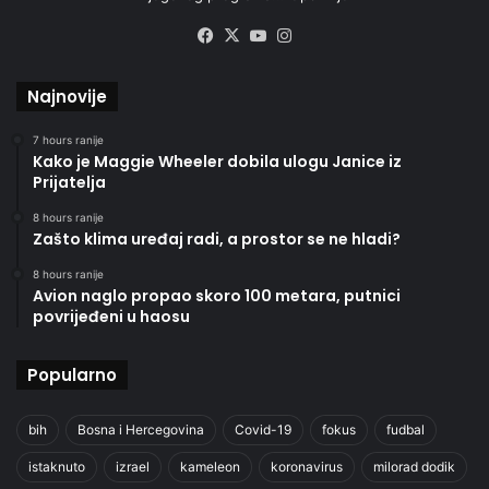
Facebook
X
YouTube
Instagram
Najnovije
7 hours ranije
Kako je Maggie Wheeler dobila ulogu Janice iz
Prijatelja
8 hours ranije
Zašto klima uređaj radi, a prostor se ne hladi?
8 hours ranije
Avion naglo propao skoro 100 metara, putnici
povrijeđeni u haosu
Popularno
bih
Bosna i Hercegovina
Covid-19
fokus
fudbal
istaknuto
izrael
kameleon
koronavirus
milorad dodik