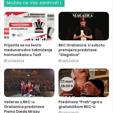
Možda će Vas zanimati i:
Prijavite se na šesto
BKC Gračanica: U subotu
međunarodno takmičenje
premijera predstave
harmonikaša u Tuzli
“Slagalica”
22/08/2024
28/02/2024
Večeras u BKC-u
Predstava “Prah” igra u
Gračanica predstava
gračaničkom BKC-u
Pismo Djeda Mrazu
13/03/2023