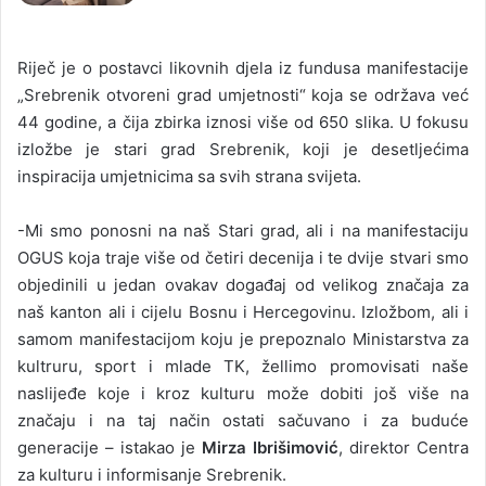
Riječ je o postavci likovnih djela iz fundusa manifestacije
„Srebrenik otvoreni grad umjetnosti“ koja se održava već
44 godine, a čija zbirka iznosi više od 650 slika. U fokusu
izložbe je stari grad Srebrenik, koji je desetljećima
inspiracija umjetnicima sa svih strana svijeta.
-Mi smo ponosni na naš Stari grad, ali i na manifestaciju
OGUS koja traje više od četiri decenija i te dvije stvari smo
objedinili u jedan ovakav događaj od velikog značaja za
naš kanton ali i cijelu Bosnu i Hercegovinu. Izložbom, ali i
samom manifestacijom koju je prepoznalo Ministarstva za
kultruru, sport i mlade TK, žellimo promovisati naše
naslijeđe koje i kroz kulturu može dobiti još više na
značaju i na taj način ostati sačuvano i za buduće
generacije – istakao je
Mirza Ibrišimović
, direktor Centra
za kulturu i informisanje Srebrenik.