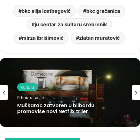
bkc alija izetbegović
bkc gračanica
ju centar za kulturu srebrenik
mirza ibrišimović
zlatan muratović
Kultura
9 hours ranije
Muškarac zatvoren u bilbordu
promoviše novi Netflix triler