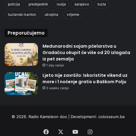
policija
predsjednik
rusija
sarajevo
tuzla
tuzlanski kanton
ukrajina
vrijeme
Preporučujemo
Međunarodni sajam pčelarstva u
Gradačcu okupit će više od 20 izlagača
iz pet zemalja
1 day ranije
Ljeto nije završilo: Iskoristite vikend uz
more i 1 noćenje gratis u Baškom Polju
3 weeks ranije
© 2026. Radio Kameleon doo | Development:
colosseum.ba
Facebook
X
YouTube
Instagram