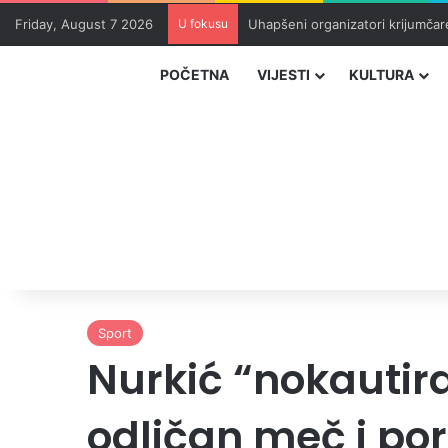
Friday, August 7 2026
U fokusu
Uhapšeni organizatori krijumčar
POČETNA
VIJESTI
KULTURA
Sport
Nurkić “nokautir
odličan meč i po