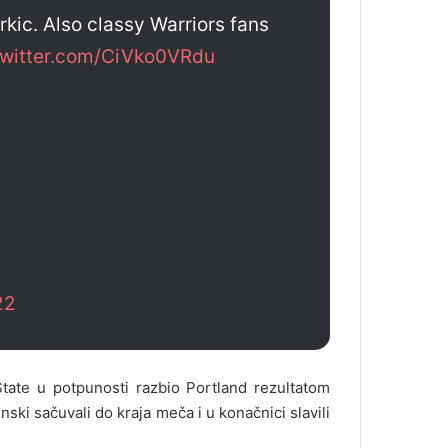
ic. Also classy Warriors fans
twitter.com/CiVko0VRdu
22
State u potpunosti razbio Portland rezultatom
nski sačuvali do kraja meča i u konačnici slavili