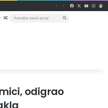
Facebook
X
YouTube
Instag
Pri
Prijava
Random članak
Pretražite
šareni
portal
mici, odigrao
akla