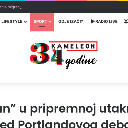
enja migranata preko BiH i Balkana
LIFESTYLE
SPORT
GDJE IZAĆI?
RADIO LIVE
an” u pripremnoj utak
red Portlandovog deb