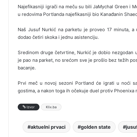
Najefikasniji igrači na meču su bili JaMychal Green i 
u redovima Portlanda najefikasniji bio Kanađanin Shaed
Naš Jusuf Nurkić na parketu je proveo 17 minuta, a 
dodao četiri skoka i jednu asistenciju.
Sredinom druge četvrtine, Nurkić je dobio nezgodan 
je pao na parket, no srećom sve je prošlo bez težih po
bacanje.
Prvi meč u novoj sezoni Portland će igrati u noći sa
gostima, a nakon toga ih očekuje duel protiv Phoenixa
Izvor
Klix.ba
aktuelni prvaci
golden state
jusu