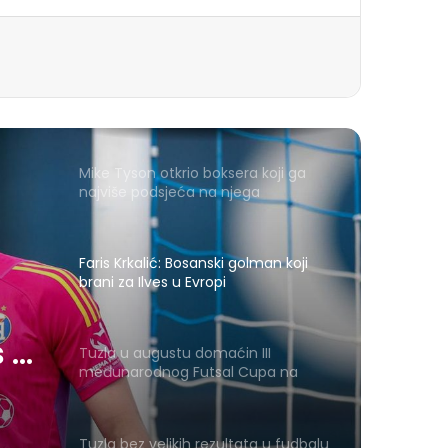
Mike Tyson otkrio boksera koji ga
najviše podsjeća na njega
Faris Krkalić: Bosanski golman koji
brani za Ilves u Evropi
III
Tuzla u augustu domaćin III
međunarodnog Futsal Cupa na
Zrnu Soli
Tuzla bez velikih rezultata u fudbalu