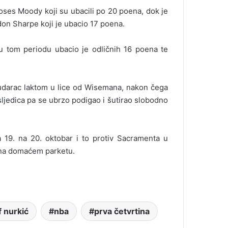
Moses Moody koji su ubacili po 20 poena, dok je
on Sharpe koji je ubacio 17 poena.
u tom periodu ubacio je odličnih 16 poena te
udarac laktom u lice od Wisemana, nakon čega
sljedica pa se ubrzo podigao i šutirao slobodno
 19. na 20. oktobar i to protiv Sacramenta u
 na domaćem parketu.
f nurkić
nba
prva četvrtina