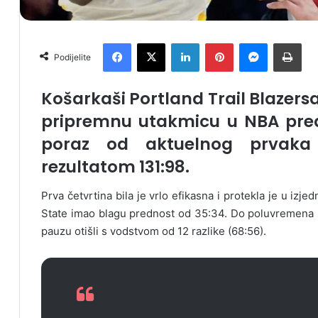
Facebook
X
LinkedIn
Pinterest
Messenger
Print
Podijelite
Košarkaši Portland Trail Blazersa
pripremnu utakmicu u NBA preds
poraz od aktuelnog prvaka 
rezultatom 131:98.
Prva četvrtina bila je vrlo efikasna i protekla je u izje
State imao blagu prednost od 35:34. Do poluvremena su
pauzu otišli s vodstvom od 12 razlike (68:56).