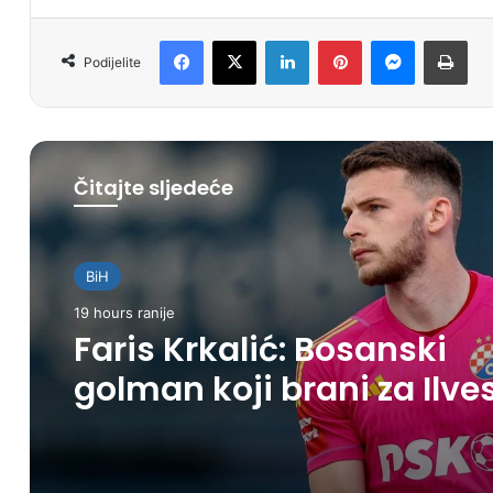
Facebook
X
LinkedIn
Pinterest
Messenger
Print
Podijelite
Čitajte sljedeće
Sport
BiH
20 hours ranije
19 hours ranije
Tuzla u augustu domaćin 
međunarodnog Futsal
Cupa na Zrnu Soli
Faris Krkalić: Bosanski