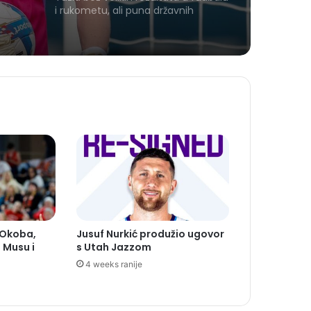
s u
i rukometu, ali puna državnih
prvaka: Ko danas osvaja medalje za
naš grad?
 Okoba,
Jusuf Nurkić produžio ugovor
 Musu i
s Utah Jazzom
4 weeks ranije