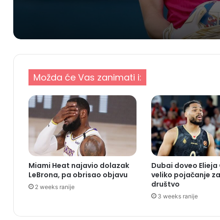
golman koji brani za Ilve
Evropi
Možda će Vas zanimati i:
Miami Heat najavio dolazak
Dubai doveo Elieja
LeBrona, pa obrisao objavu
veliko pojačanje za
društvo
2 weeks ranije
3 weeks ranije