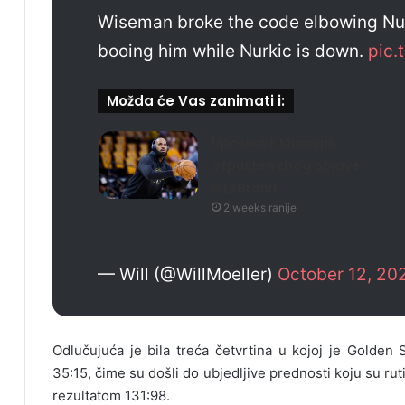
Wiseman broke the code elbowing Nurk
booing him while Nurkic is down.
pic.
Možda će Vas zanimati i:
Uposlenik Miamija
otpušten zbog objave
o LeBronu
2 weeks ranije
— Will (@WillMoeller)
October 12, 20
Odlučujuća je bila treća četvrtina u kojoj je Golden 
35:15, čime su došli do ubjedljive prednosti koju su ruti
rezultatom 131:98.