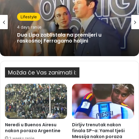
Lifestyle
4 days ranije
Dua Lipa zablistala na premijeri u
raskošnoj Ferragamo haljini
Možda će Vas zanimati i:
Neredi u Buenos Airesu
Dirljiv trenutak nakon
nakon poraza Argentine
finala SP-a: Yamal tješi
Messija nakon poraza
3 weeks ranije