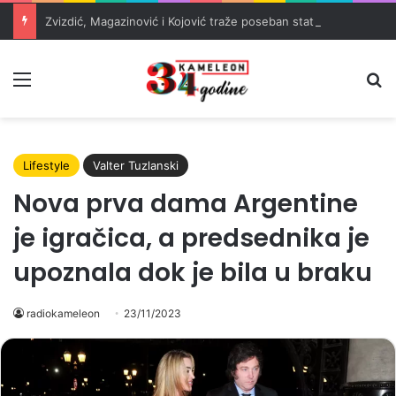
Zvizdić, Magazinović i Kojović traže poseban status za Memorijalni centar Srebrenica
Meni
Pr
Lifestyle
Valter Tuzlanski
Nova prva dama Argentine
je igračica, a predsednika je
upoznala dok je bila u braku
radiokameleon
23/11/2023