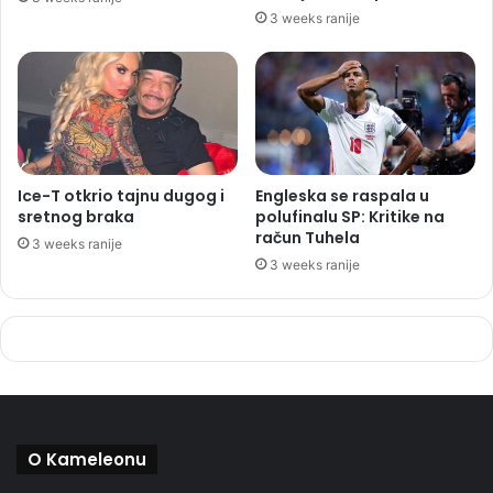
3 weeks ranije
Ice-T otkrio tajnu dugog i
Engleska se raspala u
sretnog braka
polufinalu SP: Kritike na
račun Tuhela
3 weeks ranije
3 weeks ranije
O Kameleonu