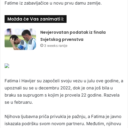
Fatime iz zabavljačice u novu prvu damu zemlje.
Možda će Vas zanimati i:
Nevjerovatan podatak iz finala
Svjetskog prvenstva
3 weeks ranije
Fatima i Havijer su započeli svoju vezu u julu ove godine, a
upoznali su se u decembru 2022, dok je ona još bila u
braku sa suprugom s kojim je provela 22 godine. Razvela
se u februaru.
Njihova ljubavna priča privukla je pažnju, a Fatima je javno
iskazala podršku svom novom partneru. Međutim, njihovu