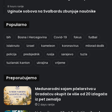
8 hours ranije
Uginuće sobova na Svalbardu zbunjuje naučnike
Popularno
bih
Bosna i Hercegovina
Covid-19
fokus
fudbal
istaknuto
izrael
kameleon
koronavirus
milorad dodik
policija
predsjednik
rusija
sarajevo
tuzla
tuzlanski kanton
ukrajina
vrijeme
Preporučujemo
Međunarodni sajam pčelarstva u
Gradačcu okupit će više od 20 izlagača
iz pet zemalja
2 days ranije