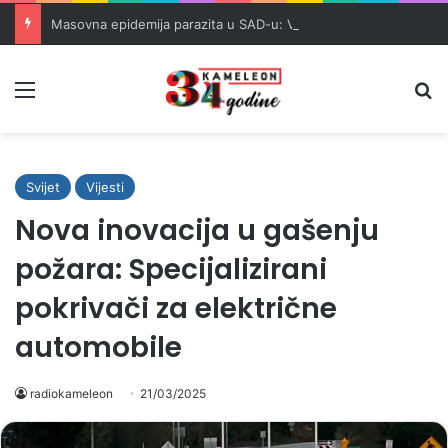
Masovna epidemija parazita u SAD-u: Više od 25.000 zaraženih
Meni
Pr
Svijet
Vijesti
Nova inovacija u gašenju
požara: Specijalizirani
pokrivači za električne
automobile
radiokameleon
21/03/2025