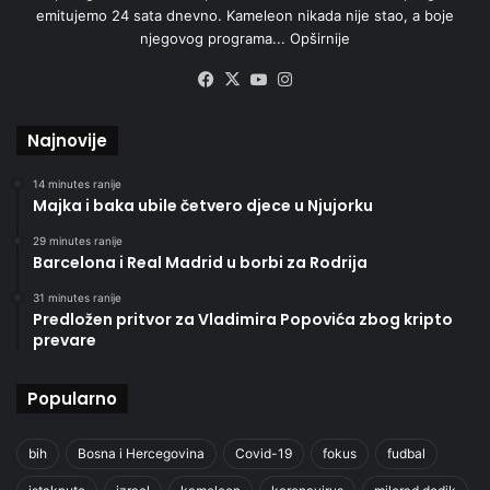
emitujemo 24 sata dnevno. Kameleon nikada nije stao, a boje
njegovog programa...
Opširnije
Facebook
X
YouTube
Instagram
Najnovije
14 minutes ranije
Majka i baka ubile četvero djece u Njujorku
29 minutes ranije
Barcelona i Real Madrid u borbi za Rodrija
31 minutes ranije
Predložen pritvor za Vladimira Popovića zbog kripto
prevare
Popularno
bih
Bosna i Hercegovina
Covid-19
fokus
fudbal