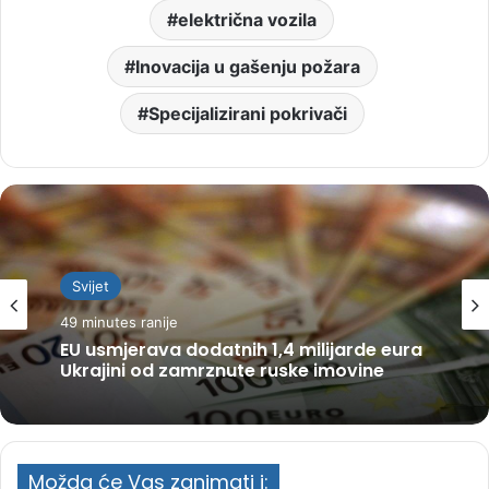
električna vozila
Inovacija u gašenju požara
Specijalizirani pokrivači
Svijet
49 minutes ranije
EU usmjerava dodatnih 1,4 milijarde eura
Ukrajini od zamrznute ruske imovine
Možda će Vas zanimati i: