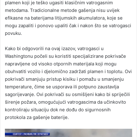
plamen koji je teško ugasiti klasičnim vatrogasnim
metodama. Tradicionalne metode gašenja nisu uvijek
efikasne na baterijama litijumskih akumulatora, koje se
mogu zapaliti i ponovo upaliti čak i nakon što se vatrogasci
povuku.
Kako bi odgovorili na ovaj izazov, vatrogasci u
Washingtonu počeli su koristiti specijalizirane pokrivače
napravljene od visoko otpornih materijala koji mogu
obuhvatiti vozilo i djelomično zadržati plamen i toplotu. Ovi
pokrivači smanjuju pristup kisiku i pomažu u smanjenju
temperature, čime se usporava ili potpuno zaustavlja
sagorijevanje. Ovi pokrivači su osmišljeni kako bi spriječili
širenje požara, omogućujući vatrogascima da učinkovito
kontroliraju situaciju dok ne dođu do sigurnosnih
protokola za gašenje baterije.