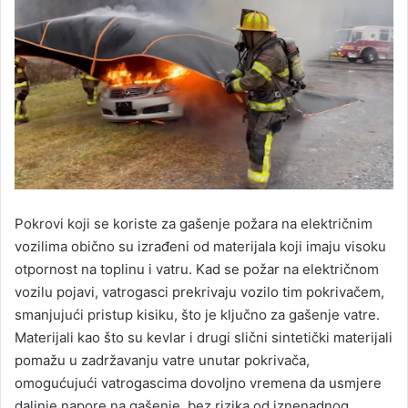
Pokrovi koji se koriste za gašenje požara na električnim
vozilima obično su izrađeni od materijala koji imaju visoku
otpornost na toplinu i vatru. Kad se požar na električnom
vozilu pojavi, vatrogasci prekrivaju vozilo tim pokrivačem,
smanjujući pristup kisiku, što je ključno za gašenje vatre.
Materijali kao što su kevlar i drugi slični sintetički materijali
pomažu u zadržavanju vatre unutar pokrivača,
omogućujući vatrogascima dovoljno vremena da usmjere
daljnje napore na gašenje, bez rizika od iznenadnog