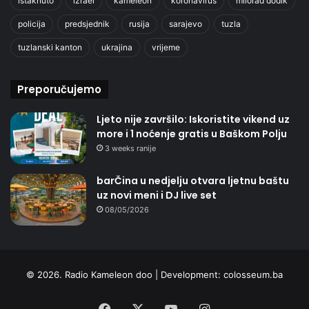
istaknuto
izrael
kameleon
koronavirus
milorad dodik
policija
predsjednik
rusija
sarajevo
tuzla
tuzlanski kanton
ukrajina
vrijeme
Preporučujemo
Ljeto nije završilo: Iskoristite vikend uz
more i 1 noćenje gratis u Baškom Polju
3 weeks ranije
barČina u nedjelju otvara ljetnu baštu
uz novi meni i DJ live set
08/05/2026
© 2026. Radio Kameleon doo | Development:
colosseum.ba
Facebook
X
YouTube
Instagram