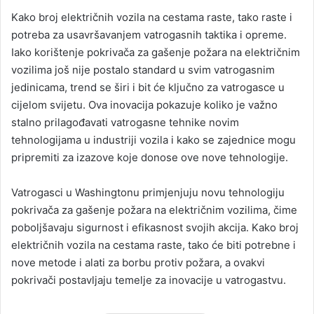
Kako broj električnih vozila na cestama raste, tako raste i
potreba za usavršavanjem vatrogasnih taktika i opreme.
Iako korištenje pokrivača za gašenje požara na električnim
vozilima još nije postalo standard u svim vatrogasnim
jedinicama, trend se širi i bit će ključno za vatrogasce u
cijelom svijetu. Ova inovacija pokazuje koliko je važno
stalno prilagođavati vatrogasne tehnike novim
tehnologijama u industriji vozila i kako se zajednice mogu
pripremiti za izazove koje donose ove nove tehnologije.
Vatrogasci u Washingtonu primjenjuju novu tehnologiju
pokrivača za gašenje požara na električnim vozilima, čime
poboljšavaju sigurnost i efikasnost svojih akcija. Kako broj
električnih vozila na cestama raste, tako će biti potrebne i
nove metode i alati za borbu protiv požara, a ovakvi
pokrivači postavljaju temelje za inovacije u vatrogastvu.