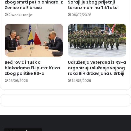
zbog smrti pet planinara iz
Sarajliju zbog prijetnji
Zenice na Elbrusu
terorizmom na TikToku
2 weeks ranije
09/07/2026
Bećirović i Tusk o
Udruženja veterana iz RS-a
blokadama EU puta: Kriza
organizuju služenje vojnog
zbog politike RS-a
roka BiH državljana u Srbiji
26/06/2026
14/05/2026