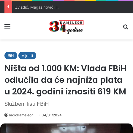
Zvizdić, Magazinović i Kojović traže poseban status za Memorijalni centar Srebrenica
Meni
Pr
BiH
Vijesti
Ništa od 1.000 KM: Vlada FBiH
odlučila da će najniža plata
u 2024. godini iznositi 619 KM
Službeni listi FBiH
radiokameleon
04/01/2024