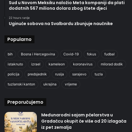
Sud u Novom Meksiku naložio Meta kompaniji da plati
dodatnih 567 miliona dolara zbog štete djeci
22 hours ranije
Uginuće sobova na Svalbardu zbunjuje naučnike
Popularno
bih
Bosna i Hercegovina
Covid-19
fokus
fudbal
istaknuto
izrael
kameleon
koronavirus
milorad dodik
policija
predsjednik
rusija
sarajevo
tuzla
tuzlanski kanton
ukrajina
vrijeme
Preporučujemo
Međunarodni sajam pčelarstva u
Gradačcu okupit će više od 20 izlagača
iz pet zemalja