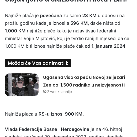
Najniže plaća je
povećana
za samo
23 KM
u odnosu na
prošlu godinu kada je iznosila
596 KM
, dakle ništa od
1.000 KM
najniže plaće kako je najavljivao federalni
ministar Vojin Mijatović, koji je tvrdio ranijih mjeseci da će
1.000 KM biti iznos najniže plaće čak
od 1. januara 2024
.
Možda će Vas zanimati i:
Ugašena visoka peć u Novoj željezari
Zenica: 1.500 radnika u neizvjesnosti
2 weeks ranije
Najniža plaća
u RS-u iznosi 900 KM
.
Vlada Federacije Bosne i Hercegovine
je na 46. hitnoj
sjednici, održanoj 29. decembra 2023. godine, donijela