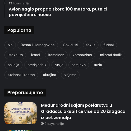
13 hours ranije
Avion naglo propao skoro 100 metara, putnici
povrijeđeni u haosu
Popularno
bih
Bosna i Hercegovina
Covid-19
fokus
fudbal
istaknuto
izrael
kameleon
koronavirus
milorad dodik
policija
predsjednik
rusija
sarajevo
tuzla
tuzlanski kanton
ukrajina
vrijeme
Preporučujemo
Međunarodni sajam pčelarstva u
Gradačcu okupit će više od 20 izlagača
iz pet zemalja
2 days ranije