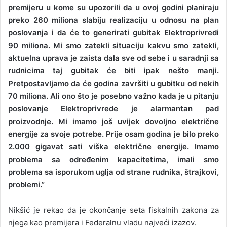
premijeru u kome su upozorili da u ovoj godini planiraju
preko 260 miliona slabiju realizaciju u odnosu na plan
poslovanja i da će to generirati gubitak Elektroprivredi
90 miliona. Mi smo zatekli situaciju kakvu smo zatekli,
aktuelna uprava je zaista dala sve od sebe i u saradnji sa
rudnicima taj gubitak će biti ipak nešto manji.
Pretpostavljamo da će godina završiti u gubitku od nekih
70 miliona. Ali ono što je posebno važno kada je u pitanju
poslovanje Elektroprivrede je alarmantan pad
proizvodnje. Mi imamo još uvijek dovoljno električne
energije za svoje potrebe. Prije osam godina je bilo preko
2.000 gigavat sati viška električne energije. Imamo
problema sa određenim kapacitetima, imali smo
problema sa isporukom uglja od strane rudnika, štrajkovi,
problemi.”
Nikšić je rekao da je okončanje seta fiskalnih zakona za
njega kao premijera i Federalnu vladu najveći izazov.