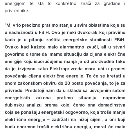
energijom te šta to konkretno znači za građane i
privrednike.
“Mi vrlo precizno pratimo stanje u svim oblastima koje su
u nadležnosti u FBiH. Ovo je neki dvokorak koji pravimo
kada je u pitanju zaštita energetske stabilnosti FBiH.
Ovako kad kažete malo alarmantno zvuči, ali u stvari
govorimo o tome da imamo situaciju da cijena električne
energije koju isporučujemo manja je od proizvodne tako
da je izvjesno kako Elektroprivreda mora ući u proces
povećanja cijena električne energije. To će se kretati u
onom zakonskom okviru do 20 posto povećanja, to je za
privredu. Predstoji nam da u skladu sa usvojenim setom
energetskih zakona pratimo situaciju, napravimo
dubinsku analizu prema kojoj ćemo ona domaćinstva
koja se ponašaju energetski odgovorno, koja troše manje
električne energije – zadržati na nižoj cijeni, a oni koji
budu enormno trošili električnu energiju, morat će malo