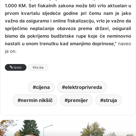
1.000 KM. Set fiskalnih zakona može biti vrlo aktuelan u
prvom kvartalu sljedeće godine pri čemu nam je jako
važno da osiguramo i online fiskalizaciju, vrlo je važno da
spriječimo neplaćanje obaveza prema državi, osigurali
bismo da pokrijemo budžetske rupe koje će neminovno
nastati u onom trenutku kad smanjimo doprinose,”
naveo
je on.
Izvor
Klix.ba
cijena
elektroprivreda
nermin nikšič
premijer
struja