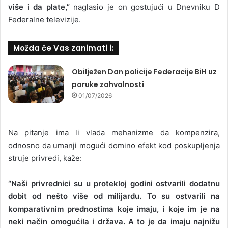
više i da plate,”
naglasio je on gostujući u Dnevniku D
Federalne televizije.
Možda će Vas zanimati i:
Obilježen Dan policije Federacije BiH uz
poruke zahvalnosti
01/07/2026
Na pitanje ima li vlada mehanizme da kompenzira,
odnosno da umanji mogući domino efekt kod poskupljenja
struje privredi, kaže:
“Naši privrednici su u protekloj godini ostvarili dodatnu
dobit od nešto više od milijardu. To su ostvarili na
komparativnim prednostima koje imaju, i koje im je na
neki način omogućila i država. A to je da imaju najnižu