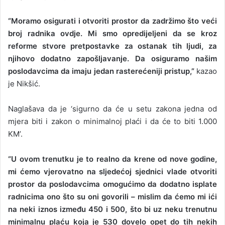
“Moramo osigurati i otvoriti prostor da zadržimo što veći
broj radnika ovdje. Mi smo opredijeljeni da se kroz
reforme stvore pretpostavke za ostanak tih ljudi, za
njihovo dodatno zapošljavanje. Da osiguramo našim
poslodavcima da imaju jedan rasterećeniji pristup,”
kazao
je Nikšić.
Naglašava da je ‘sigurno da će u setu zakona jedna od
mjera biti i zakon o minimalnoj plaći i da će to biti 1.000
KM’.
“U ovom trenutku je to realno da krene od nove godine,
mi ćemo vjerovatno na sljedećoj sjednici vlade otvoriti
prostor da poslodavcima omogućimo da dodatno isplate
radnicima ono što su oni govorili – mislim da ćemo mi ići
na neki iznos između 450 i 500, što bi uz neku trenutnu
minimalnu plaću koja je 530 dovelo opet do tih nekih