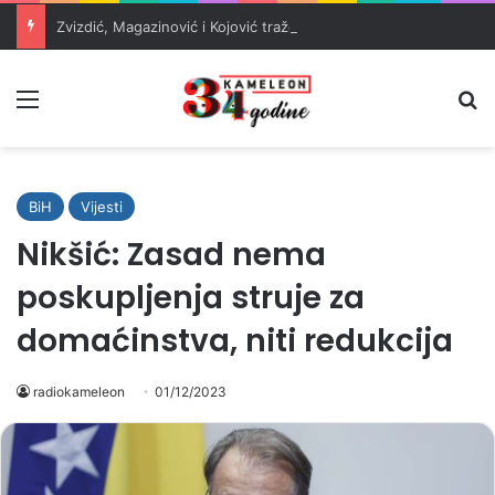
Zvizdić, Magazinović i Kojović traže poseban status za Memorijalni centar Srebrenica
Meni
Pr
BiH
Vijesti
Nikšić: Zasad nema
poskupljenja struje za
domaćinstva, niti redukcija
radiokameleon
01/12/2023