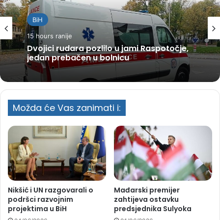
BiH
15 hours ranije
Dvojici rudara pozlilo u jami Raspotočje,
jedan prebačen u bolnicu
Možda će Vas zanimati i:
Nikšić i UN razgovarali o
Mađarski premijer
podršci razvojnim
zahtijeva ostavku
projektima u BiH
predsjednika Sulyoka