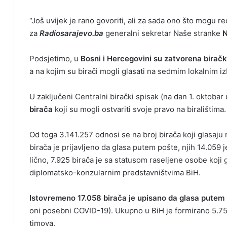
“Još uvijek je rano govoriti, ali za sada ono što mogu re
za
Radiosarajevo.ba
generalni sekretar Naše stranke
N
Podsjetimo, u
Bosni i Hercegovini su zatvorena birač
a na kojim su birači mogli glasati na sedmim lokalnim
U zaključeni Centralni birački spisak (na dan 1. oktoba
birača
koji su mogli ostvariti svoje pravo na biralištima.
Od toga 3.141.257 odnosi se na broj birača koji glasaj
birača je prijavljeno da glasa putem pošte, njih 14.059 
lično, 7.925 birača je sa statusom raseljene osobe koji 
diplomatsko-konzularnim predstavništvima BiH.
Istovremeno 17.058 birača je upisano da glasa putem
oni posebni COVID-19). Ukupno u BiH je formirano 5.759
timova.