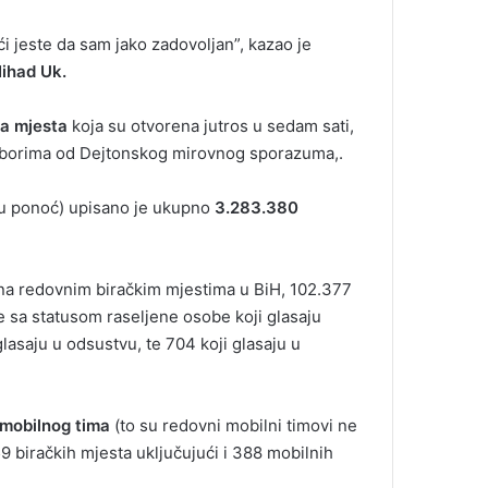
ći jeste da sam jako zadovoljan”, kazao je
ihad Uk.
ka mjesta
koja su otvorena jutros u sedam sati,
 izborima od Dejtonskog mirovnog sporazuma,.
r u ponoć) upisano je ukupno
3.283.380
u na redovnim biračkim mjestima u BiH, 102.377
je sa statusom raseljene osobe koji glasaju
glasaju u odsustvu, te 704 koji glasaju u
 mobilnog tima
(to su redovni mobilni timovi ne
 biračkih mjesta uključujući i 388 mobilnih