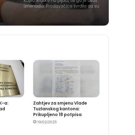
Kupio kruške na pijaci, ali ga je ukus
iznenadio: Prodavačica tvrdila da su
domaće
K-a:
Zahtjev za smjenu Vlade
nad
Tuzlanskog kantona:
Prikupljeno 18 potpisa
19/02/2025