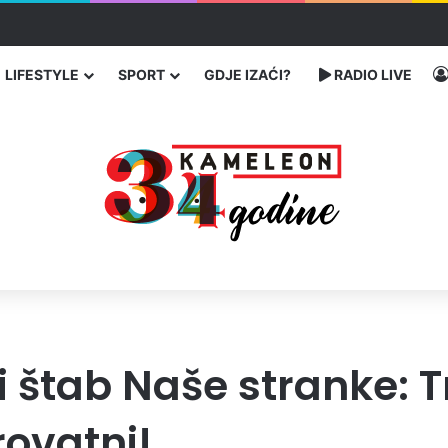
ć traže poseban status za Memorijalni centar Srebrenica
LIFESTYLE
SPORT
GDJE IZAĆI?
RADIO LIVE
i štab Naše stranke: T
rovatni!