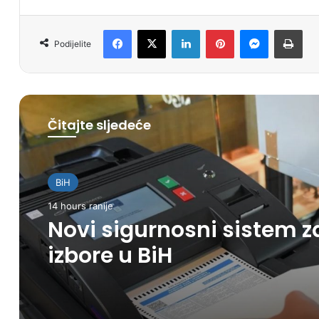
Facebook
X
LinkedIn
Pinterest
Messenger
Print
Podijelite
Čitajte sljedeće
BiH
14 hours ranije
Novi sigurnosni sistem z
izbore u BiH