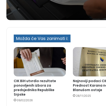
Možda će Vas zanimati i:
CIK BiH utvrdio rezultate
Najnoviji podaci CI
ponovljenih izbora za
Prednost Karana 
predsjednika Republike
Blanušom ostaje
Srpske
28/11/2025
09/02/2026