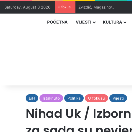
Saturday, August 8 2026
U fokusu
Zvizdić, Magazinović i Kojovi
POČETNA
VIJESTI
KULTURA
BiH
Istaknuto
Politika
U fokusu
Vijesti
Nihad Uk / Izborn
za sada su nevje