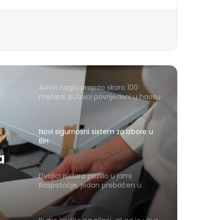
Avion naglo propao skoro 100
metara, putnici povrijeđeni u haosu
Novi sigurnosni sistem za izbore u
BiH
a
Dvojici rudara pozlilo u jami
Raspotočje, jedan prebačen u
bolnicu