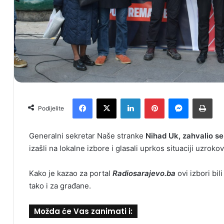
Facebook
X
LinkedIn
Pinterest
Messenger
Print
Podijelite
Generalni sekretar Naše stranke
Nihad Uk, zahvalio s
izašli na lokalne izbore i glasali uprkos situaciji uzro
Kako je kazao za portal
Radiosarajevo.ba
ovi izbori bi
tako i za građane.
Možda će Vas zanimati i: