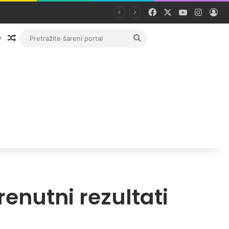
Facebook
X
YouTube
Instag
Pri
Prijava
Random članak
Pretražite
šareni
portal
renutni rezultati