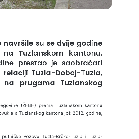
 navršile su se dvije godine
a na Tuzlanskom kantonu.
ine prestao je saobraćati
 relaciji Tuzla-Doboj-Tuzla,
voz na prugama Tuzlanskog
rcegovine (ŽFBH) prema Tuzlanskom kantonu
vukle s Tuzlanskog kantona još 2012. godine,
a putničke vozove Tuzla-Brčko-Tuzla i Tuzla-