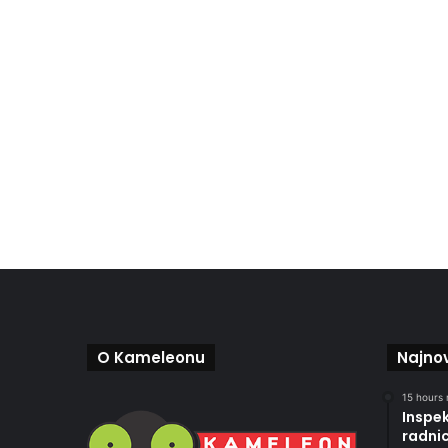
O Kameleonu
Najnov
15 hours 
Inspek
radni