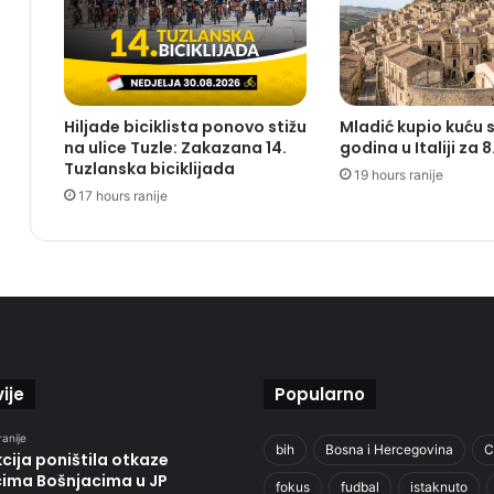
Hiljade biciklista ponovo stižu
Mladić kupio kuću 
na ulice Tuzle: Zakazana 14.
godina u Italiji za 
Tuzlanska biciklijada
19 hours ranije
17 hours ranije
ije
Popularno
ranije
bih
Bosna i Hercegovina
C
cija poništila otkaze
cima Bošnjacima u JP
fokus
fudbal
istaknuto