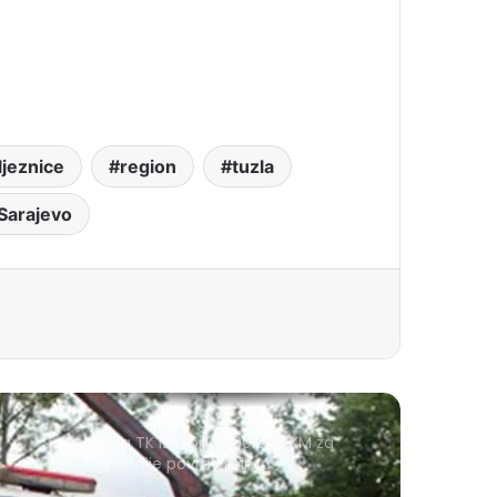
eljeznice
region
tuzla
Sarajevo
Vlada TK izdvojila 200.000 KM za
stipendije povratnicima