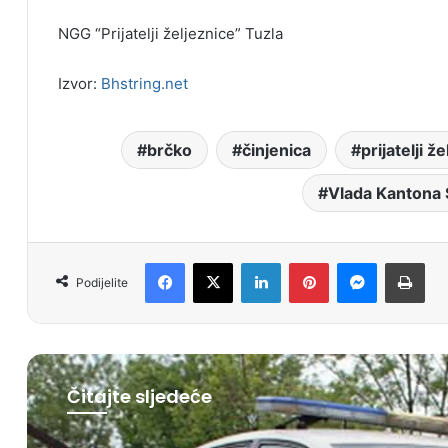
NGG “Prijatelji željeznice” Tuzla
Izvor:
Bhstring.net
brčko
činjenica
prijatelji ž
Vlada Kantona 
Facebook
X
LinkedIn
Pinterest
Messenger
Print
Podijelite
Čitajte sljedeće