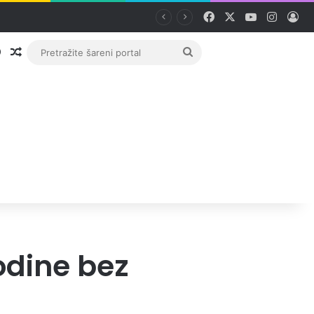
Facebook
X
YouTube
Instag
Pri
Prijava
Random članak
Pretražite
šareni
portal
godine bez