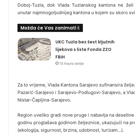
Doboj-Tuzla, dok Vlada Tuzlanskog kantona ne želi d
unutar najmnogoljudnijeg kantona u kojem su skoro sv
Možda će Vas zanimati i:
UKC Tuzla bez šest ključnih
lijekova s liste Fonda ZZO
FBiH
15 hours ranije
Za to vrijeme, Vlada Kantona Sarajevo sufinansira željez
Pazarić-Sarajevo i Sarajevo-Podlugovi-Sarajevo, a Vlad
Nistar-Čapljina-Sarajevo.
Region uveliko gradi nove pruge i nabavlja na desetine
godinu proglašava godinom željeznice, ukazujući na pr
(ekologija, sigurnost, brzina, udobnost, turizam…).