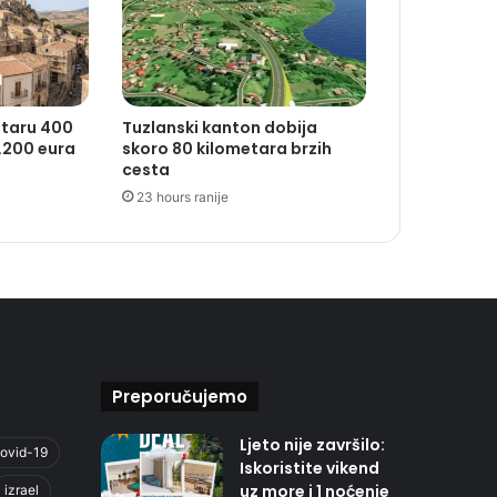
staru 400
Tuzlanski kanton dobija
8.200 eura
skoro 80 kilometara brzih
cesta
23 hours ranije
Preporučujemo
Ljeto nije završilo:
ovid-19
Iskoristite vikend
uz more i 1 noćenje
izrael