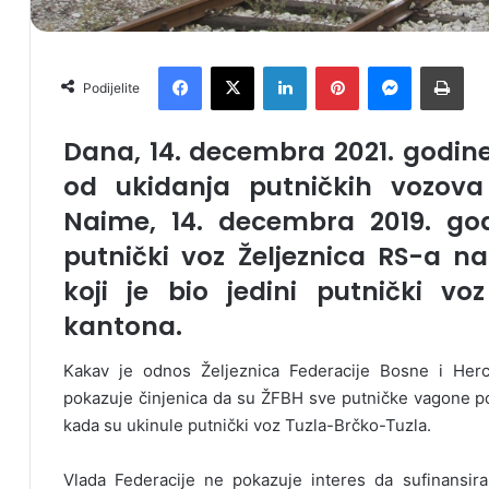
Facebook
X
LinkedIn
Pinterest
Messenger
Print
Podijelite
Dana, 14. decembra 2021. godine
od ukidanja putničkih vozov
Naime, 14. decembra 2019. god
putnički voz Željeznica RS-a na
koji je bio jedini putnički 
kantona.
Kakav je odnos Željeznica Federacije Bosne i He
pokazuje činjenica da su ŽFBH sve putničke vagone po
kada su ukinule putnički voz Tuzla-Brčko-Tuzla.
Vlada Federacije ne pokazuje interes da sufinansir