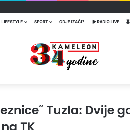
bog neisplaćenih plata i problema sa zdravstvenim knjižicama
LIFESTYLE
SPORT
GDJE IZAĆI?
RADIO LIVE
ljeznice˝ Tuzla: Dvije 
 na TK