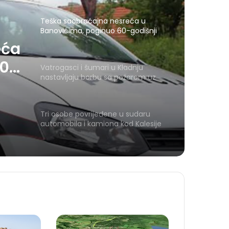
Teška saobraćajna nesreća u
Banovićima, poginuo 60-godišnji
vozač
eća
60-
Vatrogasci i šumari u Kladnju
nastavljaju borbu sa požarom uz
pomoć mehanizacije
Tri osobe povrijeđene u sudaru
automobila i kamiona kod Kalesije