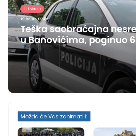
U fokusu
19 hours ranije
Teška saobraćajna nesr
u Banovićima, poginuo 
godišnji vozač
Možda će Vas zanimati i: