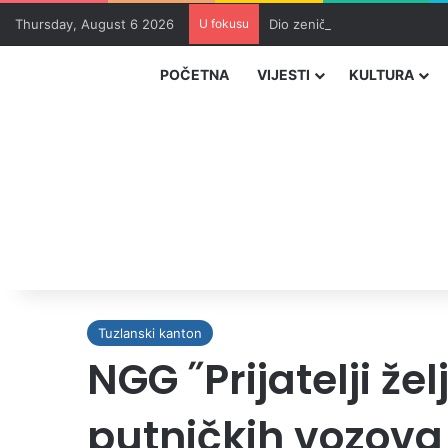
Thursday, August 6 2026
U fokusu
Dio zeničkih rudara u jami z
POČETNA
VIJESTI
KULTURA
Tuzlanski kanton
NGG ˝Prijatelji že
putničkih vozova