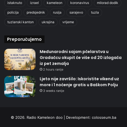
istaknuto
izrael
kameleon
koronavirus
milorad dodik
policija
predsjednik
rusija
sarajevo
tuzla
tuzlanski kanton
ukrajina
vrijeme
Preporučujemo
Međunarodni sajam pčelarstva u
Gradačcu okupit će više od 20 izlagača
iz pet zemalja
2 hours ranije
Ljeto nije završilo: Iskoristite vikend uz
more i 1 noćenje gratis u Baškom Polju
3 weeks ranije
© 2026. Radio Kameleon doo | Development:
colosseum.ba