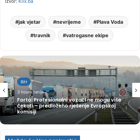
Izvor:
Klix.ba
jak vjetar
nevrijeme
Plava Voda
travnik
vatrogasne ekipe
BiH
3 hours ranije
Forto: Profesionalni vozači ne mogu više
čekati – predloženo rješenje Evropskoj
komisiji