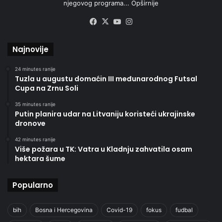
njegovog programa...
Opširnije
Facebook
X
YouTube
Instagram
Najnovije
24 minutes ranije
Tuzla u augustu domaćin III međunarodnog Futsal
Cupa na Zrnu Soli
35 minutes ranije
Putin planira udar na Litvaniju koristeći ukrajinske
dronove
42 minutes ranije
Više požara u TK: Vatra u Kladnju zahvatila osam
hektara šume
Popularno
bih
Bosna i Hercegovina
Covid-19
fokus
fudbal