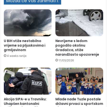
Možda će Vas zanimati i:
U BiH stiže nestabilno
Nevrijeme s ledom
vrijeme sa pljuskovima i
pogodilo okolinu
grmljavinom
Gradačca, stiže
narandžasto upozorenje
4 weeks ranije
11/05/2026
Akcija SIPA-e u Travniku:
Mlade nade Tuzle postale
Uhapšen kantonalni
državni prvaci u sportskom