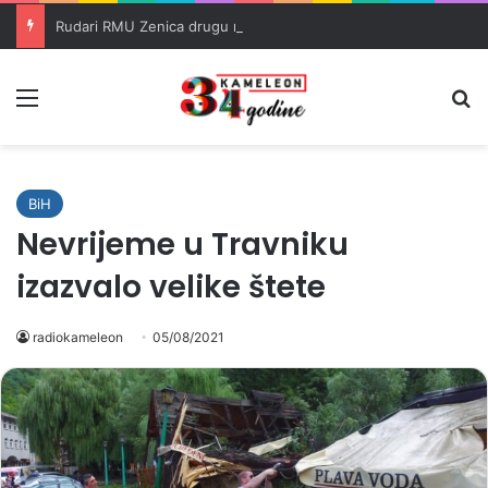
Rudari RMU Zenica drugu noć proveli u jami u znak protesta
Meni
Pr
BiH
Nevrijeme u Travniku
izazvalo velike štete
radiokameleon
05/08/2021