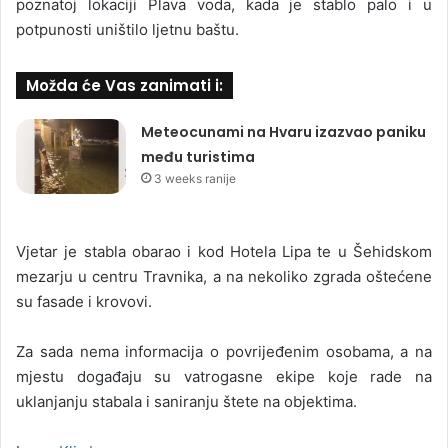
poznatoj lokaciji Plava voda, kada je stablo palo i u
potpunosti uništilo ljetnu baštu.
Možda će Vas zanimati i:
Meteocunami na Hvaru izazvao paniku
među turistima
3 weeks ranije
Vjetar je stabla obarao i kod Hotela Lipa te u Šehidskom
mezarju u centru Travnika, a na nekoliko zgrada oštećene
su fasade i krovovi.
Za sada nema informacija o povrijeđenim osobama, a na
mjestu događaju su vatrogasne ekipe koje rade na
uklanjanju stabala i saniranju štete na objektima.