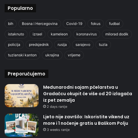
Popularno
bih
Bosna i Hercegovina
Covid-19
fokus
fudbal
istaknuto
izrael
kameleon
koronavirus
milorad dodik
policija
predsjednik
rusija
sarajevo
tuzla
tuzlanski kanton
ukrajina
vrijeme
Preporučujemo
Međunarodni sajam pčelarstva u
Gradačcu okupit će više od 20 izlagača
iz pet zemalja
2 days ranije
Ljeto nije završilo: Iskoristite vikend uz
more i 1 noćenje gratis u Baškom Polju
3 weeks ranije