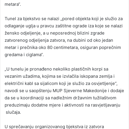
metara“.
Tunel za bjekstvo se nalazi „pored objekta koji je služio za
odlaganje uglja u pravcu zaštitne ograde iza koje se nalazi
žensko odjeljenje, a u neposrednoj blizini zgrade
zatvorenog odjeljenja zatvora, na dubini od oko jedan
metar i prečnika oko 80 centimetara, osiguran poprečnim
gredama i ciglama“.
„U tunelu je pronađeno nekoliko plastičnih korpi sa
vezanim užadima, kojima se izvlačila iskopana zemlja i
električni kabl sa sijalicom koji je služio za osvjetljenje“,
navodi se u saopštenju MUP Sjeverne Makedonije i dodaje
da se u koordinaciji sa nadležnim državnim tužilaštvom
preduzimaju dodatne mjere i aktivnosti na rasvjetljavanju
slučaja.
U sprečavanju organizovanog bjekstva iz zatvora