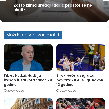
Zašto klima uređaj radi, a prostor se ne
hladi?
Možda će Vas zanimati i:
Fikret Hadžić Hadžija
Široki večeras igra za
izašao iz zatvora nakon 24
povratak u ABA ligu nakon
godine
12 godina
30/04/2026
29/04/2026