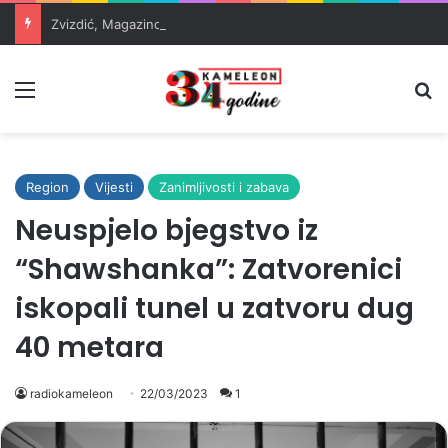
Zvizdić, Magazinović i Kojović traže poseban status za Memorijalni centar Srebrenica
Meni
Pr
Region
Vijesti
Zanimljivosti i zabava
Neuspjelo bjegstvo iz
“Shawshanka”: Zatvorenici
iskopali tunel u zatvoru dug
40 metara
radiokameleon
22/03/2023
1