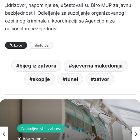
„Idrizovo“, napominje se, učestovali su Biro MUP za javnu
bezbjednost i Odjeljenje za suzbijanje organizovanog i
ozbiljnog kriminala u koordinaciji sa Agencijom za
nacionalnu bezbjednost.
Izvor
n1info.ba
bijeg iz zatvora
sjeverna makedonija
skoplje
tunel
zatvor
Zanimljivosti i zabava
10 hours ranije