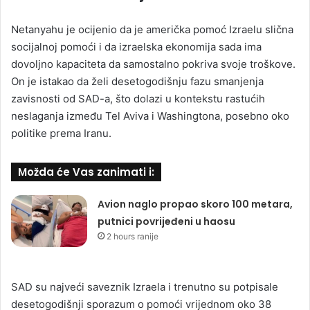
Netanyahu je ocijenio da je američka pomoć Izraelu slična
socijalnoj pomoći i da izraelska ekonomija sada ima
dovoljno kapaciteta da samostalno pokriva svoje troškove.
On je istakao da želi desetogodišnju fazu smanjenja
zavisnosti od SAD-a, što dolazi u kontekstu rastućih
neslaganja između Tel Aviva i Washingtona, posebno oko
politike prema Iranu.
Možda će Vas zanimati i:
Avion naglo propao skoro 100 metara,
putnici povrijeđeni u haosu
2 hours ranije
SAD su najveći saveznik Izraela i trenutno su potpisale
desetogodišnji sporazum o pomoći vrijednom oko 38