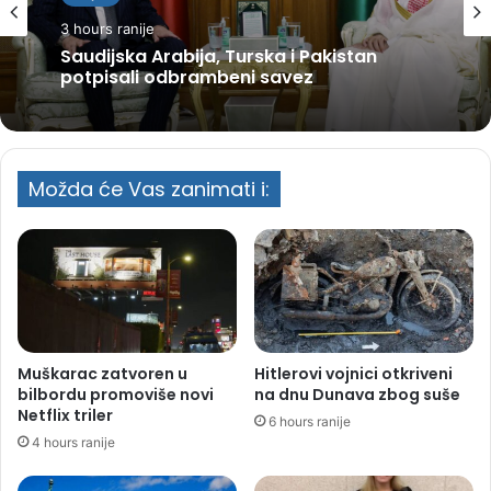
3 hours ranije
Saudijska Arabija, Turska i Pakistan
potpisali odbrambeni savez
Možda će Vas zanimati i:
Muškarac zatvoren u
Hitlerovi vojnici otkriveni
bilbordu promoviše novi
na dnu Dunava zbog suše
Netflix triler
6 hours ranije
4 hours ranije