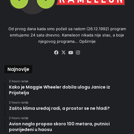
Od prvog dana kada smo počeli sa radom (26.12.1992) program
emitujemo 24 sata dnevno. Kameleon nikada nije stao, a boje
njegovog programa...
Opširnije
Facebook
X
YouTube
Instagram
Najnovije
2 hours ranije
Kako je Maggie Wheeler dobila ulogu Janice iz
Prijatelja
2 hours ranije
Zašto klima uređaj radi, a prostor se ne hladi?
2 hours ranije
Avion naglo propao skoro 100 metara, putnici
povrijeđeni u haosu