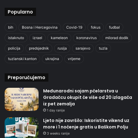
Popularno
bih
Bosna i Hercegovina
Covid-19
fokus
fudbal
istaknuto
izrael
kameleon
koronavirus
milorad dodik
policija
predsjednik
rusija
sarajevo
tuzla
tuzlanski kanton
ukrajina
vrijeme
Preporučujemo
Međunarodni sajam pčelarstva u
Gradačcu okupit će više od 20 izlagača
iz pet zemalja
1 day ranije
Ljeto nije završilo: Iskoristite vikend uz
more i 1 noćenje gratis u Baškom Polju
3 weeks ranije