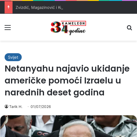
Zvizdić, Magazinović i Kojović traže poseban status za Memorijalni centar Srebrenica
Meni
Pr
Svijet
Netanyahu najavio ukidanje
američke pomoći Izraelu u
narednih deset godina
Tarik H.
01/07/2026