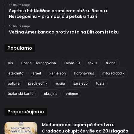
16 hours ranije
Svjetski hit NoWine premijerno stiže u Bosnu i
Hercegovinu – promocija u petak u Tuzli
16 hours ranije
Većina Amerikanaca protiv rata na Bliskom istoku
Popularno
bih
Bosna i Hercegovina
Covid-19
fokus
fudbal
istaknuto
izrael
kameleon
koronavirus
milorad dodik
policija
predsjednik
rusija
sarajevo
tuzla
tuzlanski kanton
ukrajina
vrijeme
Preporučujemo
Međunarodni sajam pčelarstva u
Gradačcu okupit će više od 20 izlagača