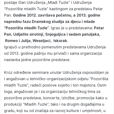
postaje član Udruženja „Mladi Tuzle“ i Udruženja
“Pozorište mladih Tuzle” kastingom za predstavu Petar
Pan.
Godine 2012. završava početnu, a 2013. godine
naprednu fazu Dramskog studija za djecu i mlade
“Pozorišta mladih Tuzle”
. Igrao je u predstavama:
Petar
Pan, Udijelite sirotinji, Snjeguljica i sedam patuljaka,
Romeo i Julija, Weseljaci, Iskorak.
Igrajući u prethodno pomenutim predstavama Udruženja
od 2013. godine pažnju mu privlači i sama organizacija
nastanka jedne pozorišne predstave.
Kroz određene seminare unutar Udruženja osposobljen je
i angažovan u tehničko-organizacijskom odjelu “Pozorišta
mladih Tuzle”, radeći poslove svjetlo i ton majstora. Osim
toga, angažovan je i za organizaciju tehničkog tima za
pozorišne predstave, koncerte, izložbe, promocije kako u
produkciji “Mladih Tuzle”, tako i na drugim događajima u
gradu, koji su od značaja za razvoj kulture i umjetnosti, u