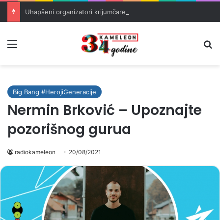
Uhapšeni organizatori krijumčarenja migranata preko BiH i Balkana
Meni
Pr
Big Bang #HerojiGeneracije
Nermin Brković – Upoznajte
pozorišnog gurua
radiokameleon
20/08/2021