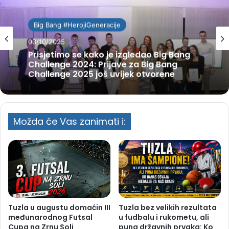
Big Bang #HerojiGeneracije
03/10/2025
Prisjetimo se kako je izgledao Big Bang
Challenge 2024: Prijave za Big Bang
Challenge 2025 još uvijek otvorene
Možda će Vas zanimati i:
Tuzla u augustu domaćin III
Tuzla bez velikih rezultata
međunarodnog Futsal
u fudbalu i rukometu, ali
Cupa na Zrnu Soli
puna državnih prvaka: Ko