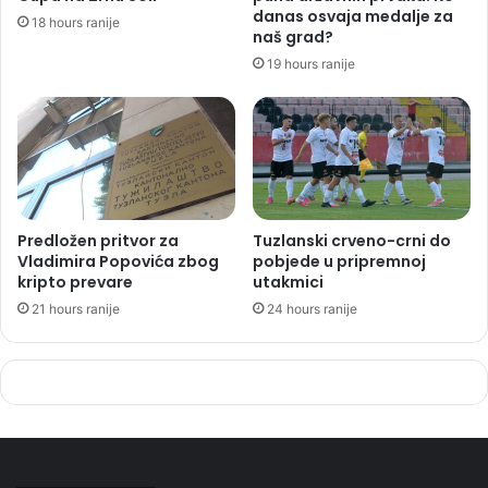
danas osvaja medalje za
18 hours ranije
naš grad?
19 hours ranije
Predložen pritvor za
Tuzlanski crveno-crni do
Vladimira Popovića zbog
pobjede u pripremnoj
kripto prevare
utakmici
21 hours ranije
24 hours ranije