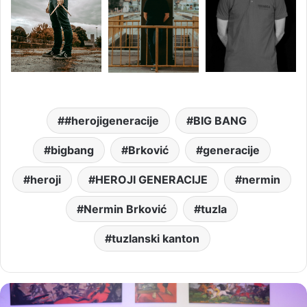
#herojigeneracije
BIG BANG
bigbang
Brković
generacije
heroji
HEROJI GENERACIJE
nermin
Nermin Brković
tuzla
tuzlanski kanton