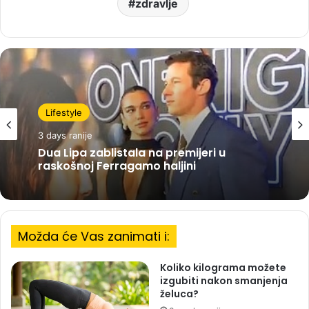
zdravlje
Lifestyle
3 days ranije
Dua Lipa zablistala na premijeri u
raskošnoj Ferragamo haljini
Možda će Vas zanimati i:
Koliko kilograma možete
izgubiti nakon smanjenja
želuca?