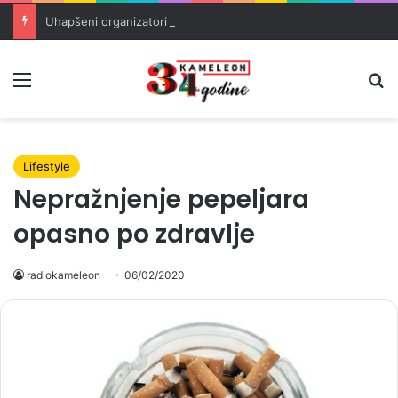
Uhapšeni organizatori krijumčarenja migranata preko BiH i Balkana
Meni
Pr
Lifestyle
Nepražnjenje pepeljara
opasno po zdravlje
radiokameleon
06/02/2020