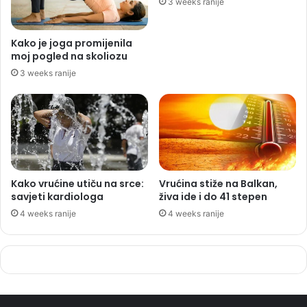
3 weeks ranije
Kako je joga promijenila
moj pogled na skoliozu
3 weeks ranije
Kako vrućine utiču na srce:
Vrućina stiže na Balkan,
savjeti kardiologa
živa ide i do 41 stepen
4 weeks ranije
4 weeks ranije