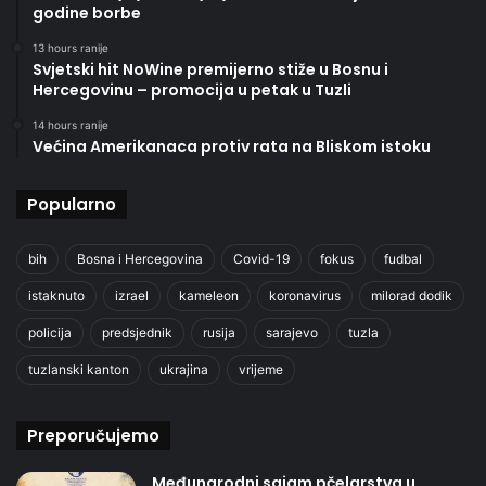
godine borbe
13 hours ranije
Svjetski hit NoWine premijerno stiže u Bosnu i
Hercegovinu – promocija u petak u Tuzli
14 hours ranije
Većina Amerikanaca protiv rata na Bliskom istoku
Popularno
bih
Bosna i Hercegovina
Covid-19
fokus
fudbal
istaknuto
izrael
kameleon
koronavirus
milorad dodik
policija
predsjednik
rusija
sarajevo
tuzla
tuzlanski kanton
ukrajina
vrijeme
Preporučujemo
Međunarodni sajam pčelarstva u