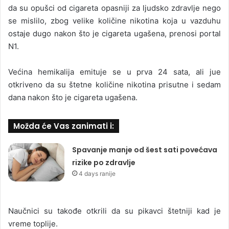
da su opušci od cigareta opasniji za ljudsko zdravlje nego
se mislilo, zbog velike količine nikotina koja u vazduhu
ostaje dugo nakon što je cigareta ugašena, prenosi portal
N1.
Većina hemikalija emituje se u prva 24 sata, ali jue
otkriveno da su štetne količine nikotina prisutne i sedam
dana nakon što je cigareta ugašena.
Možda će Vas zanimati i:
Spavanje manje od šest sati povećava
rizike po zdravlje
4 days ranije
Naučnici su takođe otkrili da su pikavci štetniji kad je
vreme toplije.