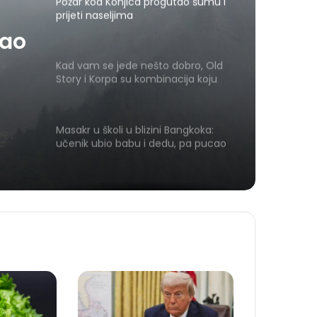
Požar kod Konjica progutao šumu i
prijeti naseljima
tao
Kad vam se jede nešto dobro, Old
Story i Korpa su kombinacija koju
vrijedi zapamtiti
Masakr u školi u blizini Bangkoka:
učenik ubio babu i dedu, pa pucao
na nastavnike i đake