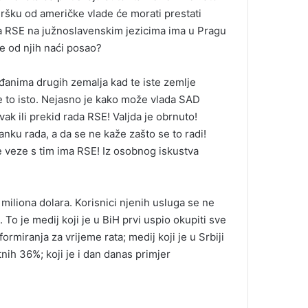
odršku od američke vlade će morati prestati
ija RSE na južnoslavenskim jezicima ima u Pragu
će od njih naći posao?
đanima drugih zemalja kad te iste zemlje
e to isto. Nejasno je kako može vlada SAD
ak ili prekid rada RSE! Valjda je obrnuto!
nku rada, a da se ne kaže zašto se to radi!
ve veze s tim ima RSE! Iz osobnog iskustva
iliona dolara. Korisnici njenih usluga se ne
To je medij koji je u BiH prvi uspio okupiti sve
nformiranja za vrijeme rata; medij koji je u Srbiji
ih 36%; koji je i dan danas primjer