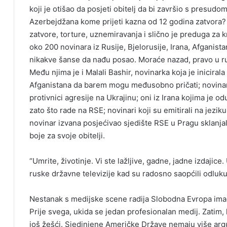
koji je otišao da posjeti obitelj da bi završio s presud
Azerbejdžana kome prijeti kazna od 12 godina zatvora? L
zatvore, torture, uznemiravanja i slično je preduga za kr
oko 200 novinara iz Rusije, Bjelorusije, Irana, Afganist
nikakve šanse da nađu posao. Moraće nazad, pravo u r
Među njima je i Malali Bashir, novinarka koja je inicira
Afganistana da barem mogu međusobno pričati; novinari iz
protivnici agresije na Ukrajinu; oni iz Irana kojima je o
zato što rade na RSE; novinari koji su emitirali na jezik
novinar izvana posjećivao sjedište RSE u Pragu sklanjal
boje za svoje obitelji.
“Umrite, životinje. Vi ste lažljive, gadne, jadne izdajice
ruske državne televizije kad su radosno saopćili odluk
Nestanak s medijske scene radija Slobodna Evropa imać
Prije svega, ukida se jedan profesionalan medij. Zatim, 
još žešći. Sjedinjene Američke Države nemaju više argu