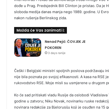
dođe u Prag. Predsjednik Bill Clinton je pristao. Da je H
sloboda medija danas manja nego 1989. godine. U Evrop
nakon rušenja Berlinskog zida.
Možda će Vas zanimati i:
Nenad Pejić: ČOVJEK JE
POKOREN
3 days ranije
Češki i Belgijski ministri spoljnih poslova podržavaju in
nije bila poznata po svojoj efikasnosti. A kasa na RSE je
rukovodstvo RSE. Moje misli su usmjerene u drugom p
Ko će sad pritiskati vladu Rusije da oslobodi Vladislava
godine u zatvoru; Niku Novak, novinarku ruske redakcij
novinara redakcije za Bjelorusiju koji je osuđen na 15 g