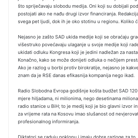
što spriječavaju slobodu medija. Oni koji su dobijali p
postojati ako ne nađu drugi izvor financiranja. Redakc
svega pet ljudi, dok ih je oko stotinu u regionu. Koliko 
Nejasno je zašto SAD ukida medije koji se obraćaju gra
višestruko povećavaju ulaganje u svoje medije koji rad
ukidati odluku Kongresa koji je jedini nadležan za nastav
Konačno, kako se može donijeti odluka o nečijem presta
Ako je razlog u borbi protiv birokratije, nejasno je kak
znam da je RSE danas efikasnija kompanija nego ikad.
Radio Slobodna Evropa godišnje košta budžet SAD 120 m
mjere hiljadama, ni milionima, nego desetinama miliona. 
radio stanice u BiH; to je medij koji je bio glavni izvor i
za vrijeme rata na Kosovu imao slušanost od nevjerovatn
profesionalnog informiranja.
Diktatori se raduju poklonu i imaju dobre razloge za to.