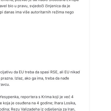
avel bio u pravu, svjedoči činjenica da je
i danas ima više autoritarnih režima nego
icijativu da EU treba da spasi RSE, ali EU nikad
 prazna. Izlaz, ako ga ima, treba da nađe
ravcu.
 Yesypenka, reportera s Krima koji je već 4
e koja je osuđena na 4 godine; Ihara Losika,
odina; Rezu Valizadeha iz odjeljenja za Iran,