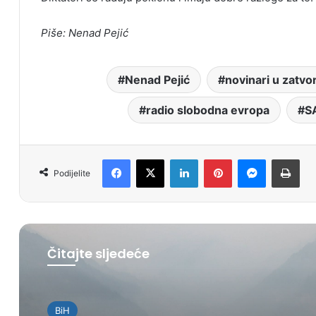
Piše: Nenad Pejić
Nenad Pejić
novinari u zatvo
radio slobodna evropa
S
Facebook
X
LinkedIn
Pinterest
Messenger
Print
Podijelite
Čitajte sljedeće
BiH