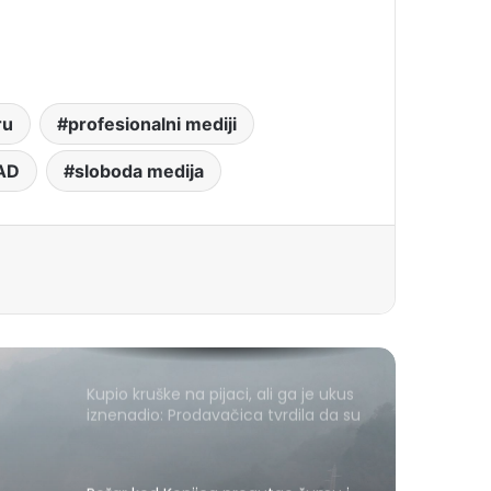
ru
profesionalni mediji
AD
sloboda medija
Kupio kruške na pijaci, ali ga je ukus
iznenadio: Prodavačica tvrdila da su
domaće