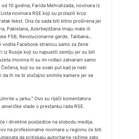
om od 10 godina; Farida Mehralizada, novinara iz
ista novinara RSE koji su prolazili kroz
atak tekst. Ona će sada biti bitno proširena jer
ana, Pakistana, Azerbejdžana imaju male ili
uke FSB, Revolucionarne garde, Talibana…
la i vodila Facebook stranicu samo za žene
 Rusije koji su napustili zemlju jer su bili
duzeta imovina ili su im rođaci zatvarani samo
u Čečena, koji su se svaki put kad je neki
i da ih ne bi slučajno snimile kamere jer se
. Umrite u jarku.” Ovo su riječi komentatora
u američke vlade o prestanku rada RSE.
e i direktne posljedice na slobodu medija.
lov na profesionalne novinare u regionu će biti
menata da pritiskaju autoritarne režime zato