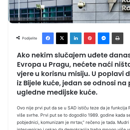
Facebook
X
LinkedIn
Pinterest
Messenger
Print
Podijelite
Ako nekim slučajem uđete danas
Evropa u Pragu, nećete naći ništa
vjere u korisnu misiju. U poplavi 
iz Bijele kuće, jedan se odnosi n
ugledne medijske kuće.
Ovo nije prvi put da se u SAD ističu teze da je funkcij
više svrhe. Prvi put se to dogodilo 1989. godine kada s
pobjednici, komunizam je mrtav,” rečeno je tada. Mudri
intervenirao i rekao da demokracija treba mnogo više