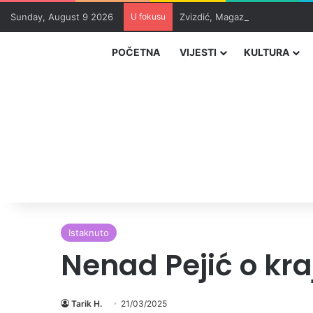
Sunday, August 9 2026
U fokusu
Zvizdić, Magazinović i Kojović
POČETNA
VIJESTI
KULTURA
Istaknuto
Nenad Pejić o kra
Tarik H.
21/03/2025