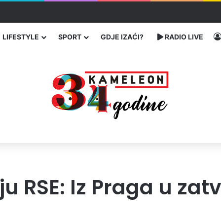
 traže poseban status za Memorijalni centar Srebrenica
LIFESTYLE
SPORT
GDJE IZAĆI?
RADIO LIVE
ju RSE: Iz Praga u zat