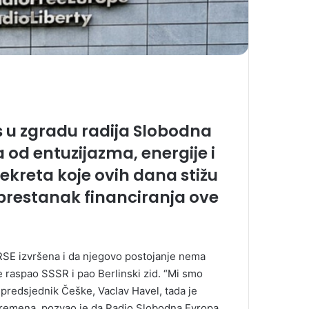
 u zgradu radija Slobodna
 od entuzijazma, energije i
dekreta koje ovih dana stižu
a prestanak financiranja ove
a RSE izvršena i da njegovo postojanje nema
e raspao SSSR i pao Berlinski zid. “Mi smo
 predsjednik Češke, Vaclav Havel, tada je
 vremena, pozvao je da Radio Slobodna Evropa