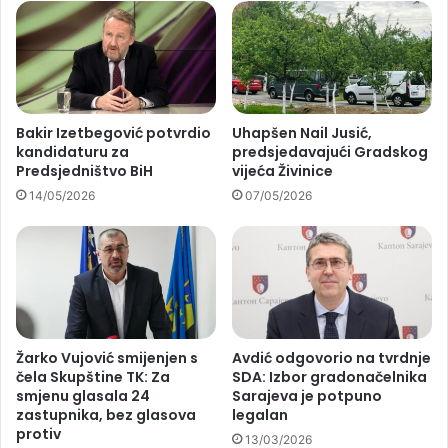
Bakir Izetbegović potvrdio
Uhapšen Nail Jusić,
kandidaturu za
predsjedavajući Gradskog
Predsjedništvo BiH
vijeća Živinice
14/05/2026
07/05/2026
Žarko Vujović smijenjen s
Avdić odgovorio na tvrdnje
čela Skupštine TK: Za
SDA: Izbor gradonačelnika
smjenu glasala 24
Sarajeva je potpuno
zastupnika, bez glasova
legalan
protiv
13/03/2026