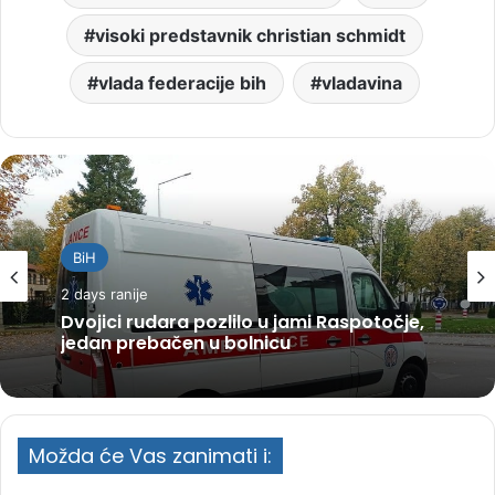
visoki predstavnik christian schmidt
vlada federacije bih
vladavina
BiH
2 days ranije
Dvojici rudara pozlilo u jami Raspotočje,
jedan prebačen u bolnicu
Možda će Vas zanimati i: