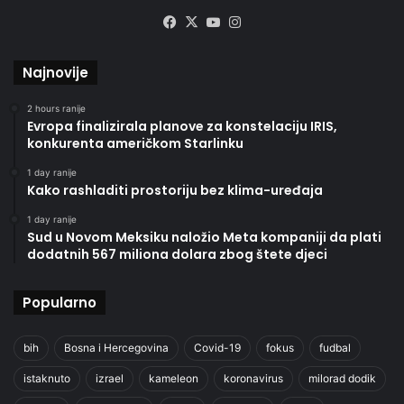
Facebook
X
YouTube
Instagram
Najnovije
2 hours ranije
Evropa finalizirala planove za konstelaciju IRIS,
konkurenta američkom Starlinku
1 day ranije
Kako rashladiti prostoriju bez klima-uređaja
1 day ranije
Sud u Novom Meksiku naložio Meta kompaniji da plati
dodatnih 567 miliona dolara zbog štete djeci
Popularno
bih
Bosna i Hercegovina
Covid-19
fokus
fudbal
istaknuto
izrael
kameleon
koronavirus
milorad dodik