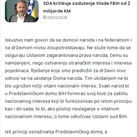
SDA kritikuje zaduženje Vlade FBiH od 2
milijarde KM
29/05/2026
Iskustvo nam govori da se domovi naroda i na federalnom i
na državnom nivou zloupotrebljavaju. Ne služe tome da se
osiguraju Ustavom zagarantovana prava naroda, čemu su
namijenjeni, nego ostvarenju stranačkih interesa i interesa
pojedinaca. Rješenje koje smo predložili za državni nivo
odnosi se na ukidanje Doma naroda. Tim ukidanjem ne bi
bio ugrožen ničiji vitalni nacionalni interes. Svaki narod bi
u Predstavničkom domu BiH formirao svoj klub za zaštitu
nacionalnog interesa koji bi funkcionisao po istom principu
kao i do sada, te bi, ako postoji neslaganje o vitalnom
nacionalnom interesu, o tome odlučivao Ustavni sud BiH.
Isti princip osnaživanja Predstavničkog doma, a