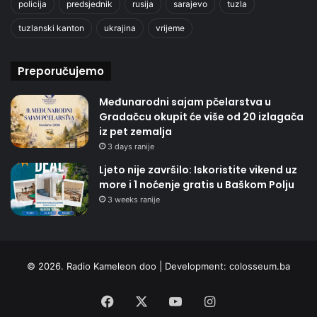
policija
predsjednik
rusija
sarajevo
tuzla
tuzlanski kanton
ukrajina
vrijeme
Preporučujemo
Međunarodni sajam pčelarstva u
Gradačcu okupit će više od 20 izlagača
iz pet zemalja
3 days ranije
Ljeto nije završilo: Iskoristite vikend uz
more i 1 noćenje gratis u Baškom Polju
3 weeks ranije
© 2026. Radio Kameleon doo | Development:
colosseum.ba
Facebook
X
YouTube
Instagram