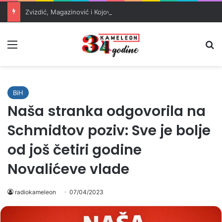
Zvizdić, Magazinović i Kojović traže poseban status za Memorijalni centar Srebrenica
Meni
Pr
BiH
Naša stranka odgovorila na
Schmidtov poziv: Sve je bolje
od još četiri godine
Novalićeve vlade
radiokameleon
07/04/2023