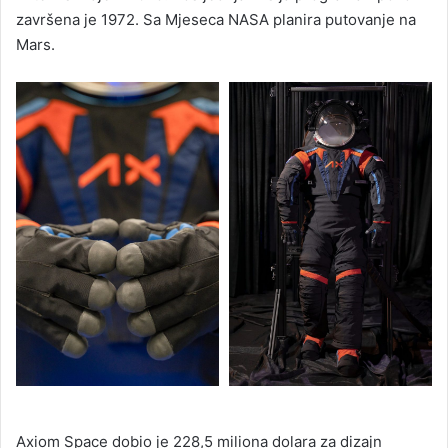
završena je 1972. Sa Mjeseca NASA planira putovanje na
Mars.
Axiom Space dobio je 228,5 miliona dolara za dizajn