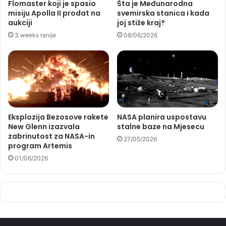
Flomaster koji je spasio
Šta je Međunarodna
misiju Apolla II prodat na
svemirska stanica i kada
aukciji
joj stiže kraj?
3 weeks ranije
08/06/2026
Eksplozija Bezosove rakete
NASA planira uspostavu
New Glenn izazvala
stalne baze na Mjesecu
zabrinutost za NASA-in
27/05/2026
program Artemis
01/06/2026