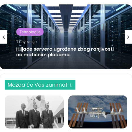
Tehnologija
1 day ranije
Hiljade servera ugrožene zbog ranjivosti
na matičnim pločama
Možda će Vas zanimati i: