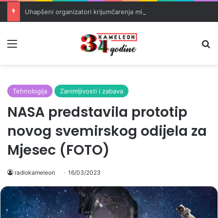
Uhapšeni organizatori krijumčarenja migranata preko BiH i Balkana
Meni
Pr
Tehnologija
Zanimljivosti i zabava
NASA predstavila prototip
novog svemirskog odijela za
Mjesec (FOTO)
radiokameleon
16/03/2023