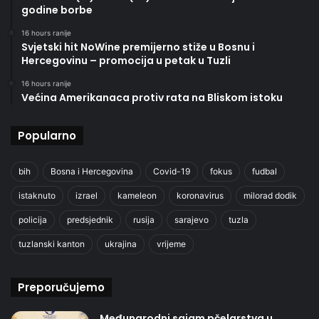
godine borbe
16 hours ranije
Svjetski hit NoWine premijerno stiže u Bosnu i
Hercegovinu – promocija u petak u Tuzli
16 hours ranije
Većina Amerikanaca protiv rata na Bliskom istoku
Popularno
bih
Bosna i Hercegovina
Covid-19
fokus
fudbal
istaknuto
izrael
kameleon
koronavirus
milorad dodik
policija
predsjednik
rusija
sarajevo
tuzla
tuzlanski kanton
ukrajina
vrijeme
Preporučujemo
Međunarodni sajam pčelarstva u