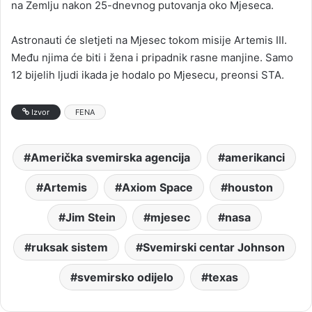
na Zemlju nakon 25-dnevnog putovanja oko Mjeseca.
Astronauti će sletjeti na Mjesec tokom misije Artemis III.
Među njima će biti i žena i pripadnik rasne manjine. Samo
12 bijelih ljudi ikada je hodalo po Mjesecu, preonsi STA.
Izvor
FENA
Američka svemirska agencija
amerikanci
Artemis
Axiom Space
houston
Jim Stein
mjesec
nasa
ruksak sistem
Svemirski centar Johnson
svemirsko odijelo
texas