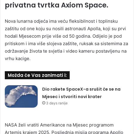
privatna tvrtka Axiom Space.
Nova lunarna odjeća ima veću fleksibilnost i toplinsku
zaštitu od one koju su nosili astronauti Apolla, koji su prvi
hodali Mjesecom prije više od 50 godina. Odijelo je pod
pritiskom i ima više slojeva zaštite, ruksak sa sistemima za
održavanje života te svjetla i video kameru postavljenu na
vrhu kacige.
Možda će Vas zanimati i:
Dio rakete SpaceX-a srušit će se na
Mjesec i stvoriti novi krater
3 days ranije
NASA želi vratiti Amerikance na Mjesec programom
Artemis krajem 2025. Posljednja misija programa Apollo