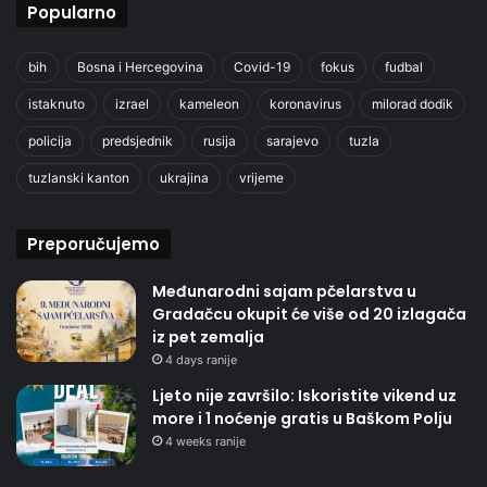
Popularno
bih
Bosna i Hercegovina
Covid-19
fokus
fudbal
istaknuto
izrael
kameleon
koronavirus
milorad dodik
policija
predsjednik
rusija
sarajevo
tuzla
tuzlanski kanton
ukrajina
vrijeme
Preporučujemo
Međunarodni sajam pčelarstva u
Gradačcu okupit će više od 20 izlagača
iz pet zemalja
4 days ranije
Ljeto nije završilo: Iskoristite vikend uz
more i 1 noćenje gratis u Baškom Polju
4 weeks ranije