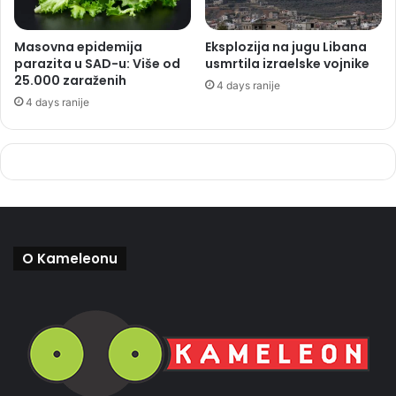
Masovna epidemija
Eksplozija na jugu Libana
parazita u SAD-u: Više od
usmrtila izraelske vojnike
25.000 zaraženih
4 days ranije
4 days ranije
O Kameleonu