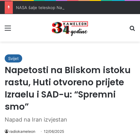
NASA šalje teleskop Nancy Grace Roman vrijedan 4 milijarde dolara u svemir
Meni
Pr
Svijet
Napetosti na Bliskom istoku
rastu, Huti otvoreno prijete
Izraelu i SAD-u: “Spremni
smo”
Napad na Iran izvjestan
radiokameleon
12/06/2025