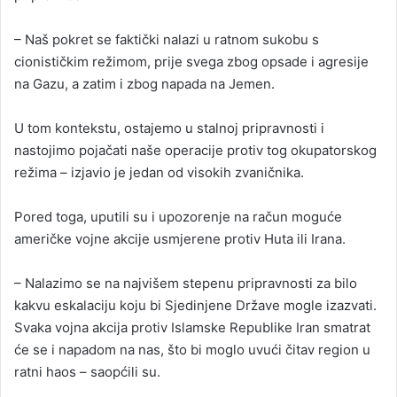
– Naš pokret se faktički nalazi u ratnom sukobu s
cionističkim režimom, prije svega zbog opsade i agresije
na Gazu, a zatim i zbog napada na Jemen.
U tom kontekstu, ostajemo u stalnoj pripravnosti i
nastojimo pojačati naše operacije protiv tog okupatorskog
režima – izjavio je jedan od visokih zvaničnika.
Pored toga, uputili su i upozorenje na račun moguće
američke vojne akcije usmjerene protiv Huta ili Irana.
– Nalazimo se na najvišem stepenu pripravnosti za bilo
kakvu eskalaciju koju bi Sjedinjene Države mogle izazvati.
Svaka vojna akcija protiv Islamske Republike Iran smatrat
će se i napadom na nas, što bi moglo uvući čitav region u
ratni haos – saopćili su.