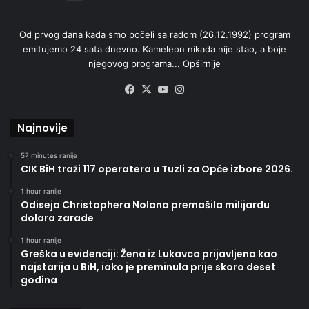
Od prvog dana kada smo počeli sa radom (26.12.1992) program
emitujemo 24 sata dnevno. Kameleon nikada nije stao, a boje
njegovog programa...
Opširnije
Facebook
X
YouTube
Instagram
Najnovije
57 minutes ranije
CIK BiH traži 117 operatera u Tuzli za Opće izbore 2026.
1 hour ranije
Odiseja Christophera Nolana premašila milijardu
dolara zarade
1 hour ranije
Greška u evidenciji: Žena iz Lukavca prijavljena kao
najstarija u BiH, iako je preminula prije skoro deset
godina