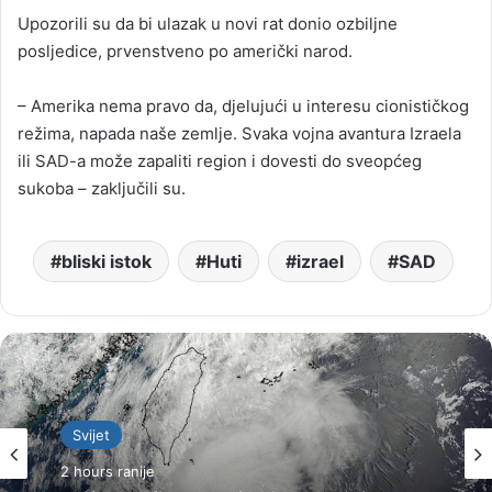
Upozorili su da bi ulazak u novi rat donio ozbiljne
posljedice, prvenstveno po američki narod.
– Amerika nema pravo da, djelujući u interesu cionističkog
režima, napada naše zemlje. Svaka vojna avantura Izraela
ili SAD-a može zapaliti region i dovesti do sveopćeg
sukoba – zaključili su.
bliski istok
Huti
izrael
SAD
Svijet
2 hours ranije