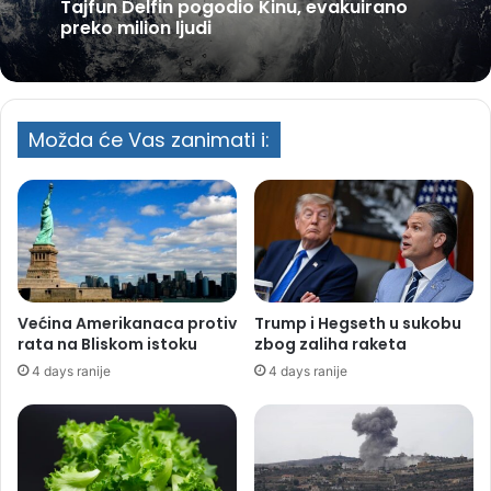
Tajfun Delfin pogodio Kinu, evakuirano
preko milion ljudi
Možda će Vas zanimati i:
Većina Amerikanaca protiv
Trump i Hegseth u sukobu
rata na Bliskom istoku
zbog zaliha raketa
4 days ranije
4 days ranije