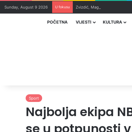
Sunday, August 9 2026
U fokusu
Zvizdić, Magazinović i Kojović
POČETNA
VIJESTI
KULTURA
Sport
Najbolja ekipa NB
se u potpunosti v