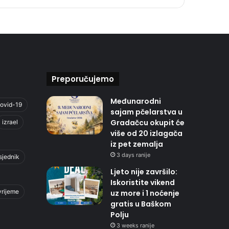
Preporučujemo
Međunarodni
ovid-19
sajam pčelarstva u
Gradačcu okupit će
izrael
više od 20 izlagača
iz pet zemalja
3 days ranije
sjednik
Ljeto nije završilo:
Iskoristite vikend
vrijeme
uz more i 1 noćenje
gratis u Baškom
Polju
3 weeks ranije