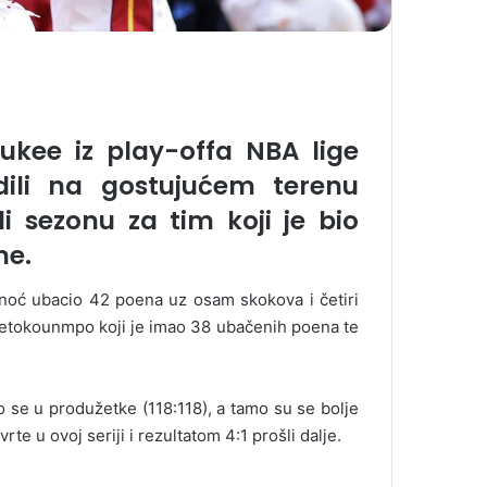
aukee iz play-offa NBA lige
dili na gostujućem terenu
li sezonu za tim koji je bio
ne.
sinoć ubacio 42 poena uz osam skokova i četiri
tetokounmpo koji je imao 38 ubačenih poena te
o se u produžetke (118:118), a tamo su se bolje
rte u ovoj seriji i rezultatom 4:1 prošli dalje.