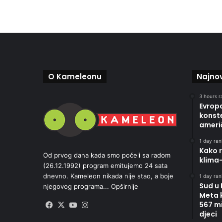
O Kameleonu
Najnov
3 hours r
Evropa
konste
ameri
1 day rani
Kako r
Od prvog dana kada smo počeli sa radom
klima
(26.12.1992) program emitujemo 24 sata
dnevno. Kameleon nikada nije stao, a boje
1 day rani
Sud u
njegovog programa...
Opširnije
Meta 
567 mi
Facebook
X
YouTube
Instagram
djeci