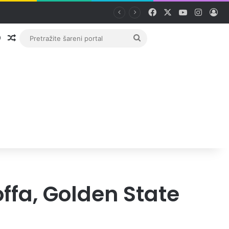
Facebook
X
YouTube
Instag
Pri
Prijava
Random članak
Pretražite
šareni
portal
offa, Golden State