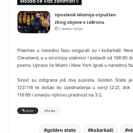
Možda će Vas zanimati i:
Uposlenik Miamija otpušten
zbog objave o LeBronu
2 weeks ranije
Plasman u narednu fazu osigurali su i košarkaši New Y
Cleveland, a u sinoćnjoj utakmici i pobjedi od 106:95 do
poena. Upravo će Miami i New York igrati u narednoj faz
Sinoć su odigrana još dva susreta. Golden State j
123:116 te došao do izjednačenja u seriji (2:2), do
116:99 i smanjio njihovu prednost na 3:2.
Izvor
Klix.ba
golden state
košarkaši
n