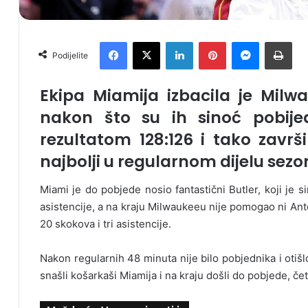
Facebook
X
LinkedIn
Pinterest
Messenger
Print
Podijelite
Ekipa Miamija izbacila je Milw
nakon što su ih sinoć pobije
rezultatom 128:126 i tako završi
najbolji u regularnom dijelu sezo
Miami je do pobjede nosio fantastični Butler, koji je 
asistencije, a na kraju Milwaukeeu nije pomogao ni An
20 skokova i tri asistencije.
Nakon regularnih 48 minuta nije bilo pobjednika i otišl
snašli košarkaši Miamija i na kraju došli do pobjede, četv