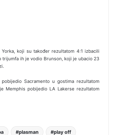
orka, koji su također rezultatom 4:1 izbacili
 trijumfa ih je vodio Brunson, koji je ubacio 23
i.
e pobijedio Sacramento u gostima rezultatom
k je Memphis pobijedio LA Lakerse rezultatom
ba
plasman
play off