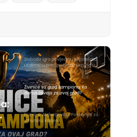
Sloboda igra posljednju prijateljsku
utakmicu pred početak sezone u
Gračanici
Živinice su grad šampiona: Ko
danas osvaja za ovaj grad?
a:
Pjanić o Alajbegoviću: Potencijal za
vrhunsku karijeru