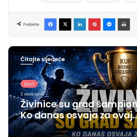
Facebook
X
LinkedIn
Pinterest
Messenger
Print
Podijelite
Čitajte sljedeće
Sport
2 days ranije
Živinice su grad šampion
Ko danas osvaja za ovaj
grad?