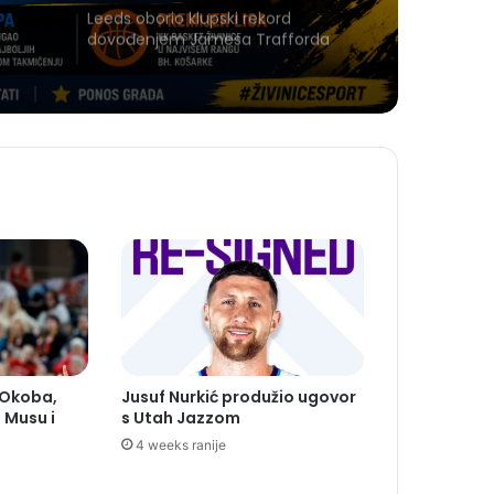
Leeds oborio klupski rekord
dovođenjem Jamesa Trafforda
 Okoba,
Jusuf Nurkić produžio ugovor
 Musu i
s Utah Jazzom
4 weeks ranije