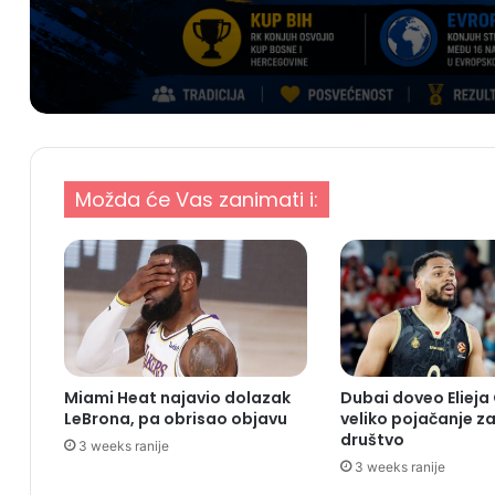
Možda će Vas zanimati i:
Miami Heat najavio dolazak
Dubai doveo Elieja
LeBrona, pa obrisao objavu
veliko pojačanje za
društvo
3 weeks ranije
3 weeks ranije