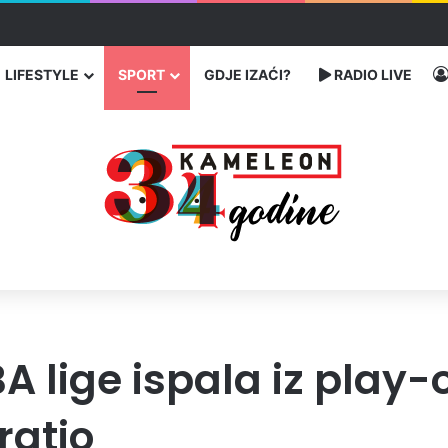
 traže poseban status za Memorijalni centar Srebrenica
LIFESTYLE
SPORT
GDJE IZAĆI?
RADIO LIVE
A lige ispala iz play-
ratio