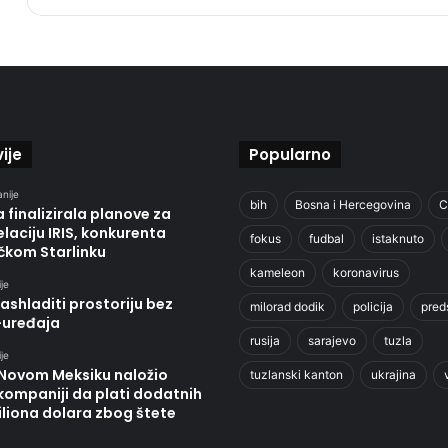
ije
Popularno
anije
bih
Bosna i Hercegovina
C
 finalizirala planove za
laciju IRIS, konkurenta
fokus
fudbal
istaknuto
čkom Starlinku
kameleon
koronavirus
je
ashladiti prostoriju bez
milorad dodik
policija
pred
-uređaja
rusija
sarajevo
tuzla
je
 Novom Meksiku naložio
tuzlanski kanton
ukrajina
kompaniji da plati dodatnih
liona dolara zbog štete