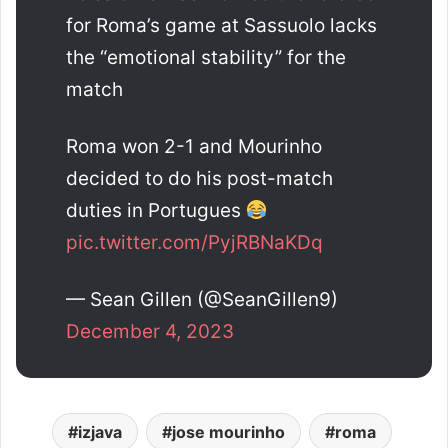
for Roma’s game at Sassuolo lacks
the “emotional stability” for the
match
Roma won 2-1 and Mourinho
decided to do his post-match
duties in Portugues
pic.twitter.com/PyjRBNaKDq
— Sean Gillen (@SeanGillen9)
December 4, 2023
izjava
jose mourinho
roma