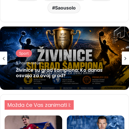
Saousolo
Sport
5 hours ranije
Živinice su grad šampiona: Ko danas
osvaja za ovaj grad?
Možda će Vas zanimati i: