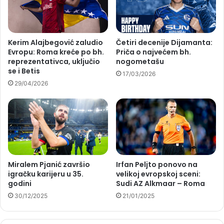
Kerim Alajbegović zaludio
Četiri decenije Dijamanta:
Evropu: Roma kreće po bh.
Priča o najvećem bh.
reprezentativca, uključio
nogometašu
se i Betis
17/03/2026
29/04/2026
Miralem Pjanić završio
Irfan Peljto ponovo na
igračku karijeru u 35.
velikoj evropskoj sceni:
godini
Sudi AZ Alkmaar – Roma
30/12/2025
21/01/2025