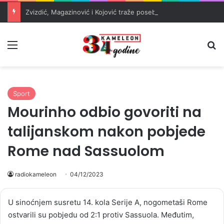
Zvizdić, Magazinović i Kojović traže poseban status za Memorijalni centar Srebrenica
Meni
Pr
Sport
Mourinho odbio govoriti na
talijanskom nakon pobjede
Rome nad Sassuolom
radiokameleon
04/12/2023
U sinoćnjem susretu 14. kola Serije A, nogometaši Rome
ostvarili su pobjedu od 2:1 protiv Sassuola. Međutim,