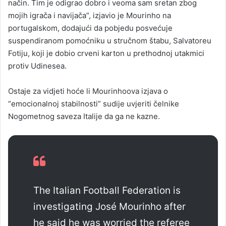
način. Tim je odigrao dobro i veoma sam sretan zbog
mojih igrača i navijača”, izjavio je Mourinho na
portugalskom, dodajući da pobjedu posvećuje
suspendiranom pomoćniku u stručnom štabu, Salvatoreu
Fotiju, koji je dobio crveni karton u prethodnoj utakmici
protiv Udinesea.
Ostaje za vidjeti hoće li Mourinhoova izjava o
“emocionalnoj stabilnosti” sudije uvjeriti čelnike
Nogometnog saveza Italije da ga ne kazne.
The Italian Football Federation is
investigating José Mourinho after
he said he was worried the referee