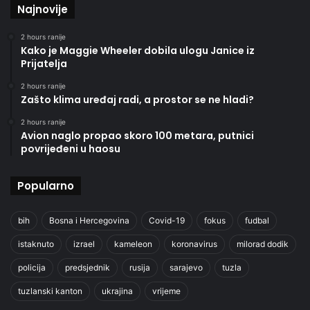
Najnovije
2 hours ranije
Kako je Maggie Wheeler dobila ulogu Janice iz
Prijatelja
2 hours ranije
Zašto klima uređaj radi, a prostor se ne hladi?
2 hours ranije
Avion naglo propao skoro 100 metara, putnici
povrijeđeni u haosu
Popularno
bih
Bosna i Hercegovina
Covid-19
fokus
fudbal
istaknuto
izrael
kameleon
koronavirus
milorad dodik
policija
predsjednik
rusija
sarajevo
tuzla
tuzlanski kanton
ukrajina
vrijeme