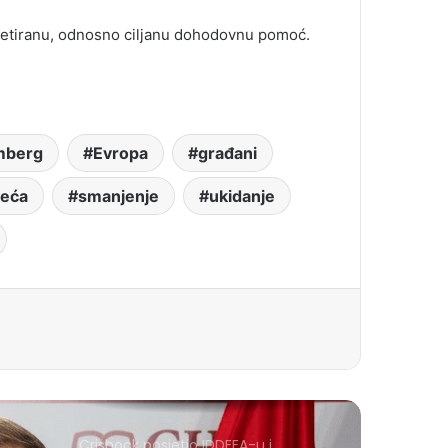
argetiranu, odnosno ciljanu dohodovnu pomoć.
mberg
Evropa
građani
eća
smanjenje
ukidanje
Crishock posjetio IDDEEA-u i