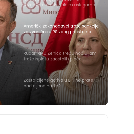
razgovarao o digitalnim uslugama
Američki zakonodavci traže sankcije
za zvaničnike RS zbog pritiska na
Memorijalni centar Srebrenica
Rudari RMU Zenica treću noć u jami
traže isplatu zaostalih plaća
ska
Zašto cijene goriva u BiH ne prate
pad cijene nafte?