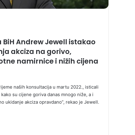
 BiH Andrew Jewell istakao
anja akciza na gorivo,
ne namirnice i nižih cijena
ijeme naših konsultacija u martu 2022., isticali
 kako su cijene goriva danas mnogo niže, a i
eno ukidanje akciza opravdano”, rekao je Jewell.