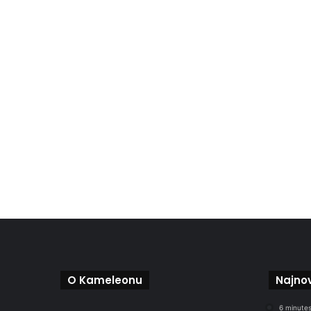
O Kameleonu
Najnov
6 minutes