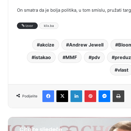
On smatra da je bolja politika, u tom smislu, pružati t
Izvor
klix.ba
akcize
Andrew Jewell
Bloo
istakao
MMF
pdv
preduz
vlast
Facebook
X
LinkedIn
Pinterest
Messenger
Print
Podijelite
Čitajte sljedeće