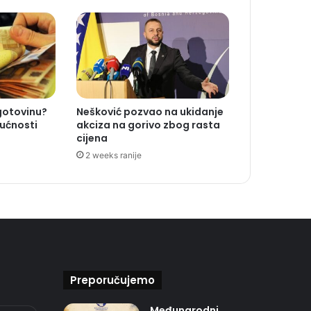
 gotovinu?
Nešković pozvao na ukidanje
ućnosti
akciza na gorivo zbog rasta
cijena
2 weeks ranije
Preporučujemo
Međunarodni