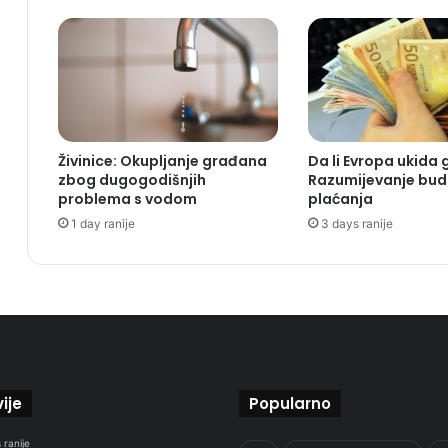
Živinice: Okupljanje građana
Da li Evropa ukida
zbog dugogodišnjih
Razumijevanje bud
problema s vodom
plaćanja
1 day ranije
3 days ranije
ije
Popularno
 ranije