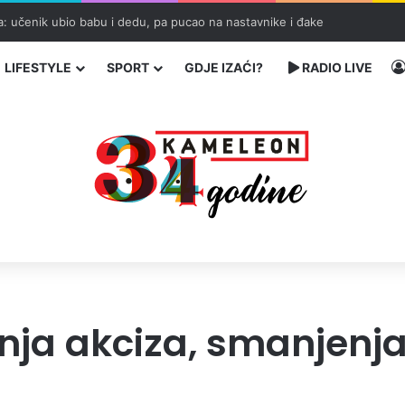
tnim traumama i trijumfu života
LIFESTYLE
SPORT
GDJE IZAĆI?
RADIO LIVE
nja akciza, smanjenja 