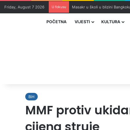
Friday, August 7 2026
U fokusu
SFF donosi dirljive filmove o ra
POČETNA
VIJESTI
KULTURA
BiH
MMF protiv ukida
cijena struje