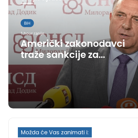
BiH
1 hour ranije
Američki zakonodavci
traže sankcije za
zvaničnike RS zbog priti
na Memorijalni centar
Srebrenica
Možda će Vas zanimati i: