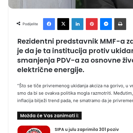
Facebook
X
LinkedIn
Pinterest
Messenger
Print
Podijelite
Rezidentni predstavnik MMF-a za
je da je ta institucija protiv ukid
smanjenja PDV-a za osnovne život
električne energije.
“Što se tiče privremenog ukidanja akciza na gorivo, u vr
smo da bi se ovakva politika mogla razmotriti. Međutim,
inflacija bilježi trend pada, ne smatramo da je privrem
Možda će Vas zanimati i:
SIPA u julu zaprimila 301 poziv