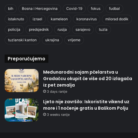
bih
Bosna i Hercegovina
Covid-19
fokus
fudbal
istaknuto
izrael
kameleon
koronavirus
milorad dodik
policija
predsjednik
rusija
sarajevo
tuzla
tuzlanski kanton
ukrajina
vrijeme
Preporučujemo
Međunarodni sajam pčelarstva u
Gradačcu okupit će više od 20 izlagača
iz pet zemalja
3 days ranije
Ljeto nije završilo: Iskoristite vikend uz
more i 1 noćenje gratis u Baškom Polju
3 weeks ranije