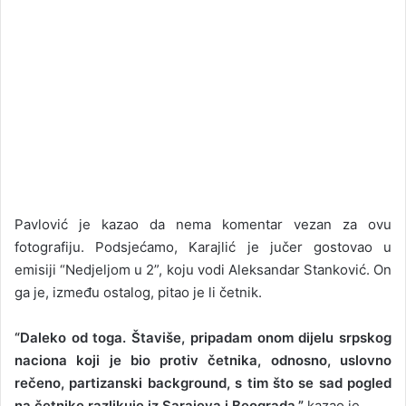
Pavlović je kazao da nema komentar vezan za ovu
fotografiju. Podsjećamo, Karajlić je jučer gostovao u
emisiji “Nedjeljom u 2”, koju vodi Aleksandar Stanković. On
ga je, između ostalog, pitao je li četnik.
“Daleko od toga. Štaviše, pripadam onom dijelu srpskog
naciona koji je bio protiv četnika, odnosno, uslovno
rečeno, partizanski background, s tim što se sad pogled
na četnike razlikuje iz Sarajeva i Beograda,”
kazao je.