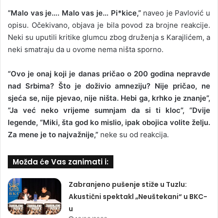
“Malo vas je…. Malo vas je… Pi*kice,”
naveo je Pavlović u
opisu. Očekivano, objava je bila povod za brojne reakcije.
Neki su uputili kritike glumcu zbog druženja s Karajlićem, a
neki smatraju da u ovome nema ništa sporno.
“Ovo je onaj koji je danas pričao o 200 godina nepravde
nad Srbima? Što je doživio amneziju? Nije pričao, ne
sjeća se, nije pjevao, nije ništa. Hebi ga, krhko je znanje”,
“Ja već neko vrijeme sumnjam da si ti kloc”, “Dvije
legende, “Miki, šta god ko mislio, ipak obojica volite želju.
Za mene je to najvažnije,”
neke su od reakcija.
Možda će Vas zanimati i:
Zabranjeno pušenje stiže u Tuzlu:
Akustični spektakl „Neuštekani“ u BKC-
u