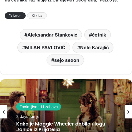
Izvor
Klix.ba
Aleksandar Stanković
četnik
MILAN PAVLOVIĆ
Nele Karajlić
sejo sexon
Zanimljivosti i zabava
2 days ranije
Kako je Maggie Wheeler dobila ulogu
Janice iz Prijatelja