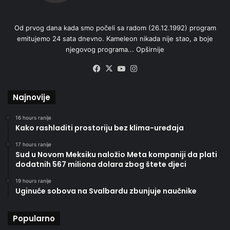
Od prvog dana kada smo počeli sa radom (26.12.1992) program
emitujemo 24 sata dnevno. Kameleon nikada nije stao, a boje
njegovog programa...
Opširnije
Facebook
X
YouTube
Instagram
Najnovije
16 hours ranije
Kako rashladiti prostoriju bez klima-uređaja
17 hours ranije
Sud u Novom Meksiku naložio Meta kompaniji da plati
dodatnih 567 miliona dolara zbog štete djeci
19 hours ranije
Uginuće sobova na Svalbardu zbunjuje naučnike
Popularno