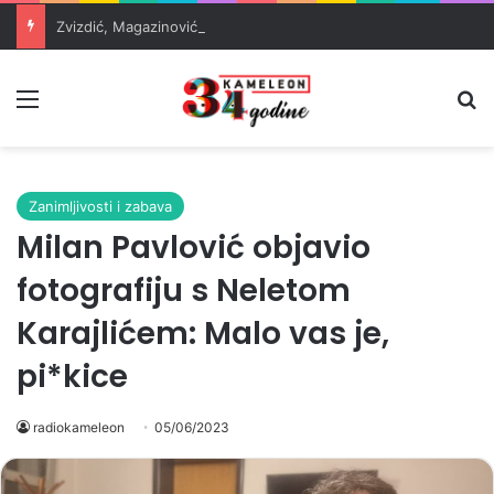
Zvizdić, Magazinović i Kojović traže poseban status za Memorijalni centar Srebrenica
Meni
Pr
Zanimljivosti i zabava
Milan Pavlović objavio
fotografiju s Neletom
Karajlićem: Malo vas je,
pi*kice
radiokameleon
05/06/2023