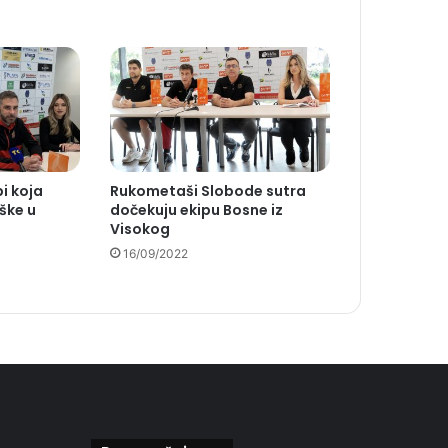
pi koja
Rukometaši Slobode sutra
eške u
dočekuju ekipu Bosne iz
Visokog
16/09/2022