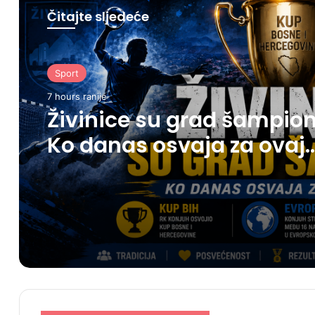
Čitajte sljedeće
Sport
7 hours ranije
Živinice su grad šampion
Ko danas osvaja za ovaj
grad?