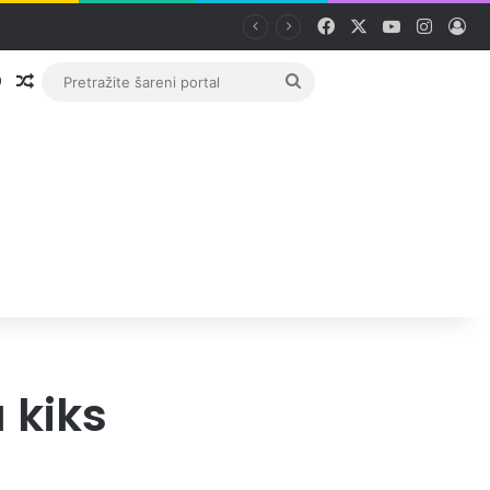
Facebook
X
YouTube
Instag
Pri
Prijava
Random članak
Pretražite
šareni
portal
 kiks