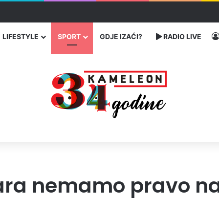
traže poseban status za Memorijalni centar Srebrenica
LIFESTYLE
SPORT
GDJE IZAĆI?
RADIO LIVE
otara nemamo pravo na