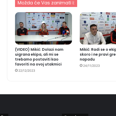
Možda će Vas zanimati i:
(VIDEO) Mikić: Dolazi nam
Mikić: Radi se o eki
uigrana ekipa, ali mi se
skoro i ne pravi gr
trebamo postaviti kao
napadu
favoriti na ovoj utakmici
24/11/2023
22/12/2023