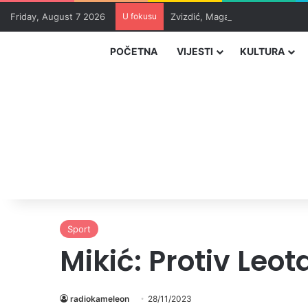
Friday, August 7 2026
U fokusu
Zvizdić, Magazinović i Kojović 
POČETNA
VIJESTI
KULTURA
Sport
Mikić: Protiv Le
radiokameleon
28/11/2023