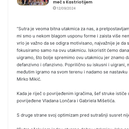
meč s Kastriotijem
12/09/2024
“Sutra je veoma bitna utakmica za nas, a pretpostavljam
mi smo u nekom blagom usponu forme i zaista više nema
vrlo je važno da se odigra motivisano, najvažnije je da 
fokusiramo samo na ovu utakmicu. Iskoristit ćemo danas
uigramo, što bolje spremimo ovu utakmicu jer znamo da
defanzivno i ofanzivno. Poprilično su iskusni i uigrani,
međutim igramo na svom terenu i nadamo se nastavku do
Mirko Mikić.
Kada je riječ o povrijeđenim igračima, šef struke ističe
povrijeđene Vladana Lončara i Gabriela Mišetića.
S druge strane svoj optimizam pred sutrašnji susret nij