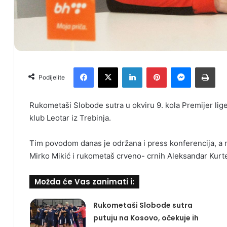
Facebook
X
LinkedIn
Pinterest
Messenger
Print
Podijelite
Rukometaši Slobode sutra u okviru 9. kola Premijer l
klub Leotar iz Trebinja.
Tim povodom danas je održana i press konferencija, a m
Mirko Mikić i rukometaš crveno- crnih Aleksandar Kurt
Možda će Vas zanimati i:
Rukometaši Slobode sutra
putuju na Kosovo, očekuje ih