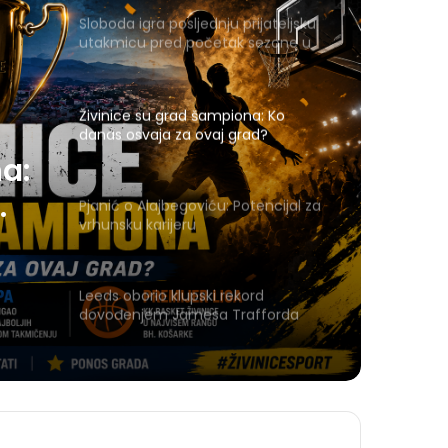
Sloboda igra posljednju prijateljsku
utakmicu pred početak sezone u
Gračanici
Živinice su grad šampiona: Ko
danas osvaja za ovaj grad?
a:
Pjanić o Alajbegoviću: Potencijal za
vrhunsku karijeru
Leeds oborio klupski rekord
dovođenjem Jamesa Trafforda