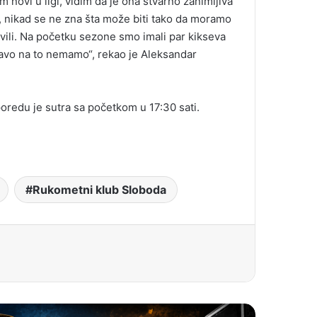
novi u ligi, vidim da je ona stvarno zanimljiva
i, nikad se ne zna šta može biti tako da moramo
vili. Na početku sezone smo imali par kikseva
ravo na to nemamo“, rekao je Aleksandar
oredu je sutra sa početkom u 17:30 sati.
Rukometni klub Sloboda