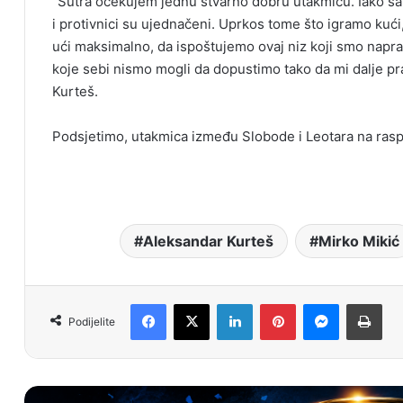
“Sutra očekujem jednu stvarno dobru utakmicu. Iako sam 
i protivnici su ujednačeni. Uprkos tome što igramo kuć
ući maksimalno, da ispoštujemo ovaj niz koji smo napra
koje sebi nismo mogli da dopustimo tako da mi dalje p
Kurteš.
Podsjetimo, utakmica između Slobode i Leotara na rasp
Aleksandar Kurteš
Mirko Mikić
Facebook
X
LinkedIn
Pinterest
Messenger
Print
Podijelite