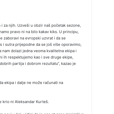
 i za njih. Uzveši u obzir naš početak sezone,
mo pravo ni na bilo kakav kiks. U principu,
se zaboravi na evropski uzvrat i da se
 i sutra prijepodne da se još više oporavimo,
 nam dolazi jedna veoma kvalitetna ekipa i
 mi ih respektujemo kao i sve druge ekipe,
brih partija i dobrom rezultatu“, kazao je
 da ekipa i dalje ne može računati na
e krio ni Aleksandar Kurteš.