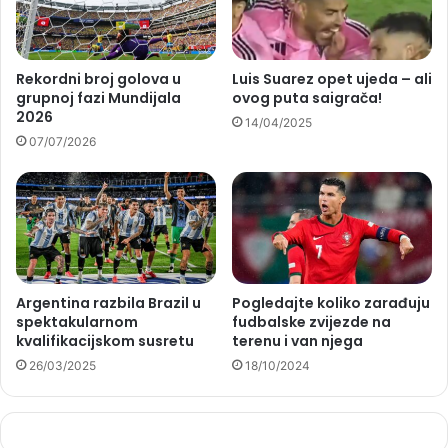
Rekordni broj golova u
Luis Suarez opet ujeda – ali
grupnoj fazi Mundijala
ovog puta saigrača!
2026
14/04/2025
07/07/2026
Argentina razbila Brazil u
Pogledajte koliko zarađuju
spektakularnom
fudbalske zvijezde na
kvalifikacijskom susretu
terenu i van njega
26/03/2025
18/10/2024