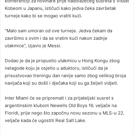
konferenciji za novinare prije nadolazećeg susreta s Vissel
Kobeom u Japanu, ističući kako jedva čeka završetak
turneje kako bi se mogao vratiti kući.
“Malo sam umoran od ove turneje. Jedva čekam da
završimo s ovim i da se vratim kući nakon zadnje
utakmice”, izjavio je Messi.
Dodao je da je propustio utakmicu u Hong Kongu zbog
nelagode koju je osjetio u aduktoru, ističući da je
prisustvovao treningu dan ranije samo zbog velikog broja
navijača koji su došli i dječaka koji su ga željeli vidjeti.
Inter Miami će se pripremati i za prijateljski susret s
argentinskim klubom Newells Old Boys 16. veljače na
Floridi, prije nego što započnu novu sezonu u MLS-u 22.
veljače kada će ugostiti Real Salt Lake.