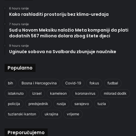
6 hours ranije
Kako rashladiti prostoriju bez klima-uređaja
7 hours ranije
Sud u Novom Meksiku naložio Meta kompaniji da plati
dodatnih 567 miliona dolara zbog štete djeci
9 hours ranije
Uginuće sobova na Svalbardu zbunjuje naučnike
Popularno
bih
Bosna i Hercegovina
Covid-19
fokus
fudbal
istaknuto
izrael
kameleon
koronavirus
milorad dodik
policija
predsjednik
rusija
sarajevo
tuzla
tuzlanski kanton
ukrajina
vrijeme
Preporučujemo