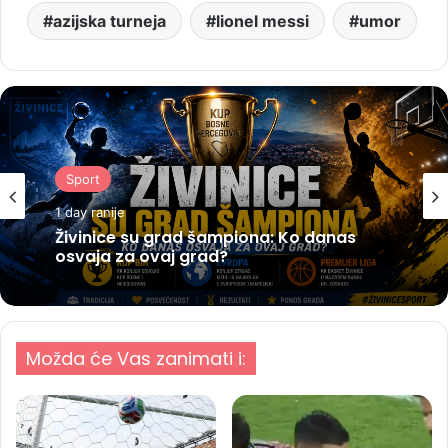
azijska turneja
lionel messi
umor
Sport
1 day ranije
Živinice su grad šampiona: Ko danas
osvaja za ovaj grad?
Možda će Vas zanimati i: