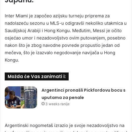
Inter Miami je započeo azijsku turneju priprema za
nadolazeću sezonu u MLS-u odigravši nekoliko utakmica u
Saudijskoj Arabiji i Hong Kongu. Međutim, Messi je očito
osjećao umor i nezadovoljstvo ovim putovanjem, posebno
nakon što je zbog navodne povrede propustio jedan od
mečeva, što je izazvalo negodovanje navijača u Hong
Kongu.
Možda će Vas zanimati i:
Argentinci pronašli Pickfordovu bocu s
uputama za penale
3 weeks ranije
Argentinski nogometaš izrazio je svoje nezadovoljstvo na