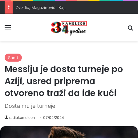
Zvizdić, Magazinović i Kojović traže poseban status za Memorijalni centar Srebrenica
Meni
Pr
Sport
Messiju je dosta turneje po
Aziji, usred priprema
otvoreno traži da ide kući
Dosta mu je turneje
radiokameleon
07/02/2024