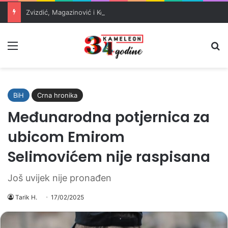
Zvizdić, Magazinović i Kojović traže poseban status za Memorijalni centar Srebrenica
Meni
Pr
BiH
Crna hronika
Međunarodna potjernica za
ubicom Emirom
Selimovićem nije raspisana
Još uvijek nije pronađen
Tarik H.
17/02/2025