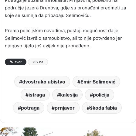
Potraga je sužena na lokalitet Prnjavora, posebno na
područje jezera Drenova, gdje su pronađeni predmeti za
koje se sumnja da pripadaju Selimoviću.
Prema policijskim navodima, postoji mogućnost da je
Selimović izvršio samoubistvo, ali to nije potvrđeno jer
njegovo tijelo još uvijek nije pronađeno.
Izvor
klix.ba
dvostruko ubistvo
Emir Selimović
istraga
kalesija
policija
potraga
prnjavor
škoda fabia