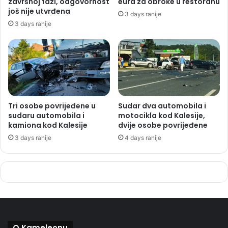
završnoj fazi, odgovornost
eura za obroke u restoranu
još nije utvrđena
3 days ranije
3 days ranije
Tri osobe povrijeđene u
Sudar dva automobila i
sudaru automobila i
motocikla kod Kalesije,
kamiona kod Kalesije
dvije osobe povrijeđene
3 days ranije
4 days ranije
O Kameleonu