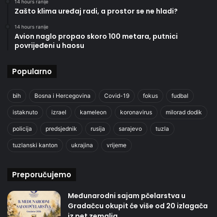
14 hours ranije
Zašto klima uređaj radi, a prostor se ne hladi?
14 hours ranije
Avion naglo propao skoro 100 metara, putnici
povrijeđeni u haosu
Popularno
bih
Bosna i Hercegovina
Covid-19
fokus
fudbal
istaknuto
izrael
kameleon
koronavirus
milorad dodik
policija
predsjednik
rusija
sarajevo
tuzla
tuzlanski kanton
ukrajina
vrijeme
Preporučujemo
Međunarodni sajam pčelarstva u
Gradačcu okupit će više od 20 izlagača
iz pet zemalja