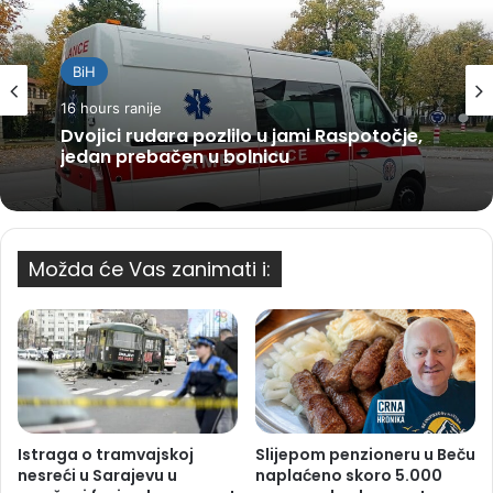
BiH
16 hours ranije
Dvojici rudara pozlilo u jami Raspotočje,
jedan prebačen u bolnicu
Možda će Vas zanimati i:
Istraga o tramvajskoj
Slijepom penzioneru u Beču
nesreći u Sarajevu u
naplaćeno skoro 5.000