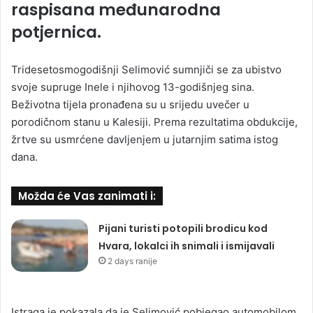
raspisana međunarodna
potjernica.
Tridesetosmogodišnji Selimović sumnjiči se za ubistvo
svoje supruge Inele i njihovog 13-godišnjeg sina.
Beživotna tijela pronađena su u srijedu uvečer u
porodičnom stanu u Kalesiji. Prema rezultatima obdukcije,
žrtve su usmrćene davljenjem u jutarnjim satima istog
dana.
Možda će Vas zanimati i:
Pijani turisti potopili brodicu kod
Hvara, lokalci ih snimali i ismijavali
2 days ranije
Istraga je pokazala da je Selimović pobjegao automobilom