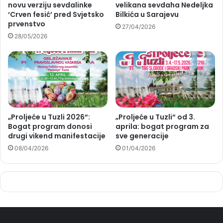
novu verziju sevdalinke
velikana sevdaha Nedeljka
‘Crven fesić’ pred Svjetsko
Bilkića u Sarajevu
prvenstvo
27/04/2026
28/05/2026
„Proljeće u Tuzli 2026“:
„Proljeće u Tuzli“ od 3.
Bogat program donosi
aprila: bogat program za
drugi vikend manifestacije
sve generacije
08/04/2026
01/04/2026