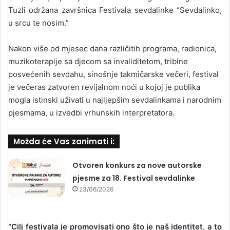
Tuzli održana završnica Festivala sevdalinke “Sevdalinko,
u srcu te nosim.”
Nakon više od mjesec dana različitih programa, radionica,
muzikoterapije sa djecom sa invaliditetom, tribine
posvećenih sevdahu, sinošnje takmičarske večeri, festival
je večeras zatvoren revijalnom noći u kojoj je publika
mogla istinski uživati u najljepšim sevdalinkama i narodnim
pjesmama, u izvedbi vrhunskih interpretatora.
Možda će Vas zanimati i:
Otvoren konkurs za nove autorske
pjesme za 18. Festival sevdalinke
23/06/2026
“Cilj festivala je promovisati ono što je naš identitet, a to