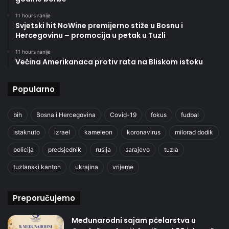
11 hours ranije
Svjetski hit NoWine premijerno stiže u Bosnu i
Hercegovinu – promocija u petak u Tuzli
11 hours ranije
Većina Amerikanaca protiv rata na Bliskom istoku
Popularno
bih
Bosna i Hercegovina
Covid-19
fokus
fudbal
istaknuto
izrael
kameleon
koronavirus
milorad dodik
policija
predsjednik
rusija
sarajevo
tuzla
tuzlanski kanton
ukrajina
vrijeme
Preporučujemo
Međunarodni sajam pčelarstva u