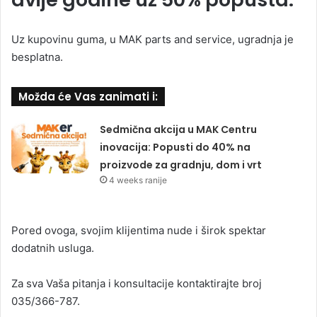
Uz kupovinu guma, u MAK parts and service, ugradnja je
besplatna.
Možda će Vas zanimati i:
Sedmična akcija u MAK Centru
inovacija: Popusti do 40% na
proizvode za gradnju, dom i vrt
4 weeks ranije
Pored ovoga, svojim klijentima nude i širok spektar
dodatnih usluga.
Za sva Vaša pitanja i konsultacije kontaktirajte broj
035/366-787.