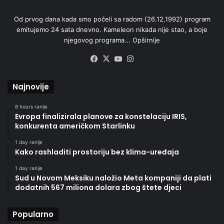
Od prvog dana kada smo počeli sa radom (26.12.1992) program
emitujemo 24 sata dnevno. Kameleon nikada nije stao, a boje
njegovog programa...
Opširnije
Facebook
X
YouTube
Instagram
Najnovije
8 hours ranije
Evropa finalizirala planove za konstelaciju IRIS,
konkurenta američkom Starlinku
1 day ranije
Kako rashladiti prostoriju bez klima-uređaja
1 day ranije
Sud u Novom Meksiku naložio Meta kompaniji da plati
dodatnih 567 miliona dolara zbog štete djeci
Popularno