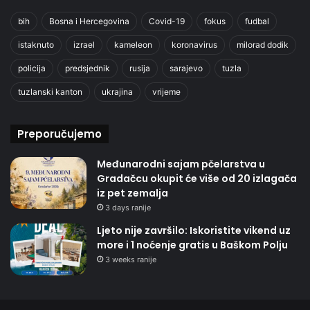
bih
Bosna i Hercegovina
Covid-19
fokus
fudbal
istaknuto
izrael
kameleon
koronavirus
milorad dodik
policija
predsjednik
rusija
sarajevo
tuzla
tuzlanski kanton
ukrajina
vrijeme
Preporučujemo
Međunarodni sajam pčelarstva u
Gradačcu okupit će više od 20 izlagača
iz pet zemalja
3 days ranije
Ljeto nije završilo: Iskoristite vikend uz
more i 1 noćenje gratis u Baškom Polju
3 weeks ranije