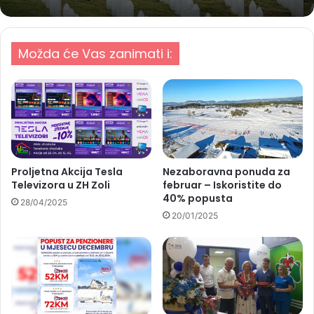
Možda će Vas zanimati i:
Proljetna Akcija Tesla
Nezaboravna ponuda za
Televizora u ZH Zoli
februar – Iskoristite do
40% popusta
28/04/2025
20/01/2025