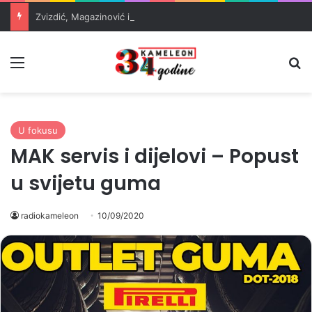
Zvizdić, Magazinović i Kojović traže poseban status za Memorijalni centar Srebrenica
Meni
Pr
U fokusu
MAK servis i dijelovi – Popust
u svijetu guma
radiokameleon
10/09/2020