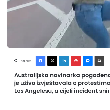
Facebook
X
LinkedIn
Pinterest
Messenger
Print
Podijelite
Australijska novinarka pogođe
je uživo izvještavala o protestima
Los Angelesu, a cijeli incident s