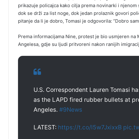
prikazuje policajca kako cilja prema novinarki i njenom
dok se drži za list noge, dok jedan prolaznik govori pol
pitanje da li je dobro, Tomasi je odgovorila: “Dobro sam
Prema informacijama Nine, protest je bio usmjeren na M
Angelesa, gdje su ljudi pritvoreni nakon ranijih imigracij
U.S. Correspondent Lauren Tomasi has
as the LAPD fired rubber bullets at pr
Angeles.
#9News
LATEST:
https://t.co/l5w7JxixxB
pic.t