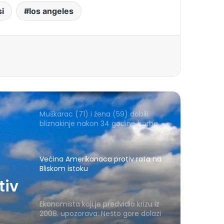
i
los angeles
Muškarac (71) i žena (59) dobili
bliznakinje nakon 34 godine borbe
Većina Amerikanaca protiv rata na
Bliskom istoku
tiv
Ekonomista koji je predvidio krizu iz
2008. upozorava: Nešto gore dolazi