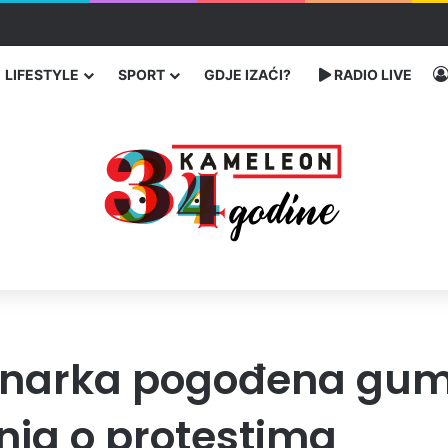
enja migranata preko BiH i Balkana
LIFESTYLE
SPORT
GDJE IZAĆI?
RADIO LIVE
ovinarka pogođena g
nja o protestima