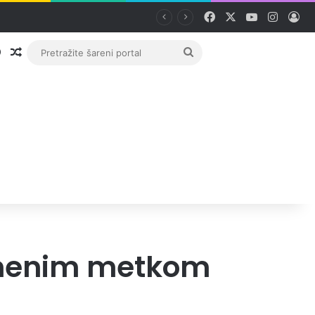
Facebook
X
YouTube
Instag
Pri
Prijava
Random članak
Pretražite
šareni
portal
umenim metkom