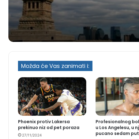
Možda će Vas zanimati i:
Phoenix protiv Lakersa
Profesionalnog bok
prekinuo niz od pet poraza
u Los Angelesu, u n
pucano sedam pu
27/11/2024