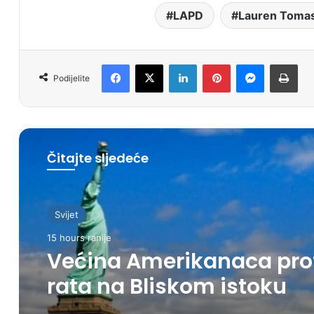
LAPD
Lauren Tomas
Facebook
X
LinkedIn
Pinterest
Messenger
Print
Podijelite
Čitajte sljedeće
Svijet
15 hours ranije
Većina Amerikanaca pro
rata na Bliskom istoku