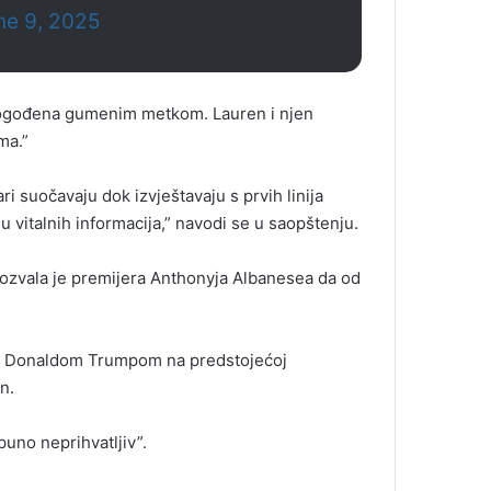
ne 9, 2025
pogođena gumenim metkom. Lauren i njen
ma.”
i suočavaju dok izvještavaju s prvih linija
 vitalnih informacija,” navodi se u saopštenju.
ozvala je premijera Anthonyja Albanesea da od
om Donaldom Trumpom na predstojećoj
n.
uno neprihvatljiv”.