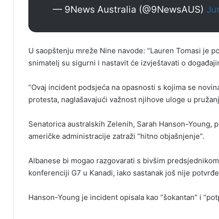
— 9News Australia (@9NewsAUS)
Ju
U saopštenju mreže Nine navode: “Lauren Tomasi je 
snimatelj su sigurni i nastavit će izvještavati o događaji
“Ovaj incident podsjeća na opasnosti s kojima se novinar
protesta, naglašavajući važnost njihove uloge u pružanju
Senatorica australskih Zelenih, Sarah Hanson-Young, p
američke administracije zatraži “hitno objašnjenje”.
Albanese bi mogao razgovarati s bivšim predsjednik
konferenciji G7 u Kanadi, iako sastanak još nije potvrđe
Hanson-Young je incident opisala kao “šokantan” i “potp