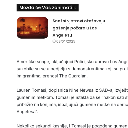
Možda će Vas zanimati i:
Snažni vjetrovi otežavaju
gašenje požara u Los
Angelesu
08/01/2025
Američke snage, uključujući Policijsku upravu Los Ang
sukobile su se u nedjelju s demonstrantima koji su pro
imigrantima, prenosi The Guardian.
Lauren Tomasi, dopisnica Nine Newsa iz SAD-a, izvješt
gumenim metkom. Tomasi je istakla da se “nakon sati st
približio na konjima, ispaljujući gumene metke na demon
Angelesa”.
Nekoliko sekundi kasnije, i Tomasi je pogođena gumeni