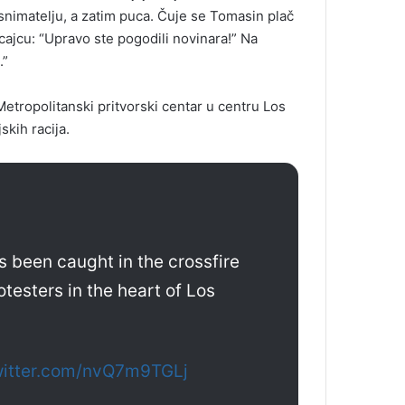
 snimatelju, a zatim puca. Čuje se Tomasin plač
icajcu: “Upravo ste pogodili novinara!” Na
.”
etropolitanski pritvorski centar u centru Los
skih racija.
 been caught in the crossfire
otesters in the heart of Los
witter.com/nvQ7m9TGLj