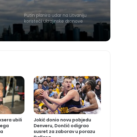
Putin planira udar na Litvaniju
koristeći ukrajinske dronove
sera ubili
Jokić donio novu pobjedu
jega
Denveru, Dončić odigrao
ta
susret za zaborav u porazu