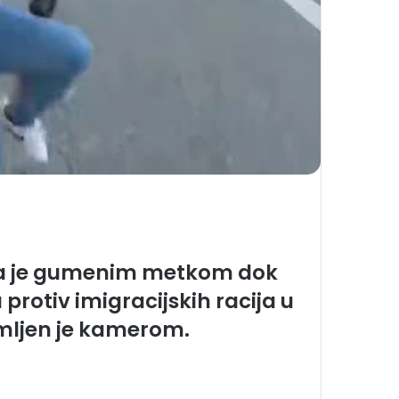
na je gumenim metkom dok
 protiv imigracijskih racija u
nimljen je kamerom.